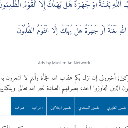
 اللَّهِ بَغْتَةً أَوْ جَهْرَةً هَلْ يُهْلَكُ إِلَّا الْقَوْمُ الظّٰلِمُون
ّٰهِ بَغۡتَةً اَوۡ جَهۡرَةً هَلۡ يُهۡلَكُ اِلَّا الۡقَوۡمُ الظّٰلِمُوۡنَ
Ads by Muslim Ad Network
ين; أخبروني إن نزل بكم عقاب الله فجأة وأنتم لا تشعرون به، أو
ون الذين تجاوزوا الحد، بصرفهم العبادة لغير الله تعالى وبتكذيب
تفسير الطبري
تفسير السعدي
تفسير الجلالين
اعراب
صرف
اكم عذاب الله بغتة" أي وأنتم لا تشعرون به حتى بغتكم وفجأكم