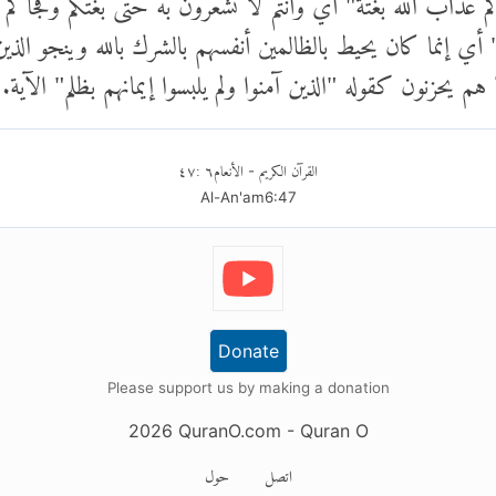
أي إنما كان يحيط بالظالمين أنفسهم بالشرك بالله وينجو الذين
يحزنون كقوله "الذين آمنوا ولم يلبسوا إيمانهم بظلم" الآية.
القرآن الكريم
الأنعام
٦
:
٤٧
-
Al-An'am
6
:
47
Donate
Please support us by making a donation
2026
QuranO.com
- Quran O
اتصل
حول