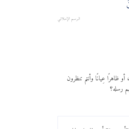
َ
الـرسـم الإمـلائـي
 ظاهرًا عِيانًا وأنتم تنظرون
هم رسله؟
 "أو جهرة" أي ظاهرا عيانا