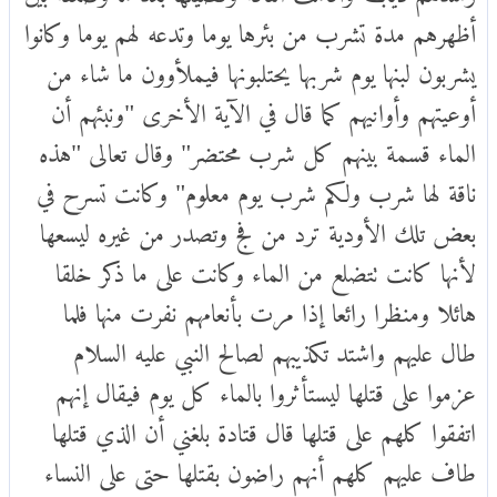
أظهرهم مدة تشرب من بئرها يوما وتدعه لهم يوما وكانوا
يشربون لبنها يوم شربها يحتلبونها فيملأوون ما شاء من
أوعيتهم وأوانيهم كما قال في الآية الأخرى "ونبئهم أن
الماء قسمة بينهم كل شرب محتضر" وقال تعالى "هذه
ناقة لها شرب ولكم شرب يوم معلوم" وكانت تسرح في
بعض تلك الأودية ترد من فج وتصدر من غيره ليسعها
لأنها كانت تتضلع من الماء وكانت على ما ذكر خلقا
هائلا ومنظرا رائعا إذا مرت بأنعامهم نفرت منها فلما
طال عليهم واشتد تكذيبهم لصالح النبي عليه السلام
عزموا على قتلها ليستأثروا بالماء كل يوم فيقال إنهم
اتفقوا كلهم على قتلها قال قتادة بلغني أن الذي قتلها
طاف عليهم كلهم أنهم راضون بقتلها حتى على النساء