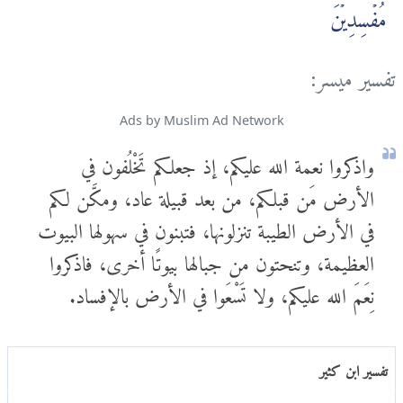
مُفۡسِدِيۡنَ‏
تفسير ميسر:
Ads by Muslim Ad Network
واذكروا نعمة الله عليكم، إذ جعلكم تَخْلُفون في
الأرض مَن قبلكم، من بعد قبيلة عاد، ومكَّن لكم
في الأرض الطيبة تنزلونها، فتبنون في سهولها البيوت
العظيمة، وتنحتون من جبالها بيوتًا أخرى، فاذكروا
نِعَمَ الله عليكم، ولا تَسْعَوا في الأرض بالإفساد.
تفسير ابن كثير