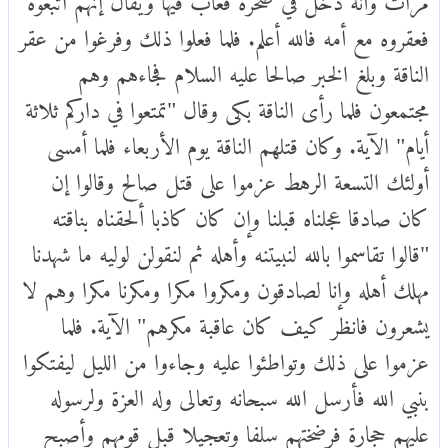
فعقروه مع أمه فالله أعلم. فلما فعلوا ذلك وفرغوا من عقر
الناقة وبلغ الخبر صالحا عليه السلام فجاءهم وهم
مجتمعون فلما رأى الناقة بكى وقال "تمتعوا في داركم ثلاثة
أيام" الآية. وكان قتلهم الناقة يوم الأربعاء فلما أمسى
أولئك التسعة الرهط عزموا على قتل صالح وقالوا إن
كان صادقا عجلناه قبلنا وإن كان كاذبا ألحقناه بناقته
"قالوا تقاسموا بالله لنبيتنه وأهله ثم لنقولن لوليه ما شهدنا
مهلك أهله وإنا لصادقون ومكروا مكرا ومكرنا مكرا وهم لا
يشعرون فانظر كيف كان عاقبة مكرهم" الآية. فلما
عزموا على ذلك وتواطئوا عليه وجاءوا من الليل ليفتكوا
بنبي الله فأرسل الله سبحانه وتعالى وله العزة ولرسوله
عليهم حجارة فرضختهم سلفا وتعجيلا قبل قومهم وأصبح