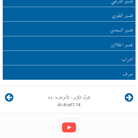
تفسير الطبري
تفسير السعدي
تفسير الجلالين
اعراب
صرف
القرآن الكريم
الأعراف
٧
:
٧٤
-
Al-A'raf
7
:
74