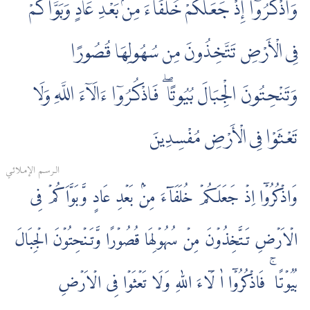
وَاذْكُرُوٓا إِذْ جَعَلَكُمْ خُلَفَآءَ مِنۢ بَعْدِ عَادٍ وَبَوَّأَكُمْ
فِى الْأَرْضِ تَتَّخِذُونَ مِن سُهُولِهَا قُصُورًا
وَتَنْحِتُونَ الْجِبَالَ بُيُوتًا ۖ فَاذْكُرُوٓا ءَالَآءَ اللَّهِ وَلَا
تَعْثَوْا فِى الْأَرْضِ مُفْسِدِينَ
الـرسـم الإمـلائـي
وَاذۡكُرُوۡۤا اِذۡ جَعَلَـكُمۡ خُلَفَآءَ مِنۡۢ بَعۡدِ عَادٍ وَّبَوَّاَكُمۡ فِى
الۡاَرۡضِ تَـتَّخِذُوۡنَ مِنۡ سُهُوۡلِهَا قُصُوۡرًا وَّتَـنۡحِتُوۡنَ الۡجِبَالَ
بُيُوۡتًا‌ ۚ فَاذۡكُرُوۡۤا اٰ لَۤاءَ اللّٰهِ وَلَا تَعۡثَوۡا فِى الۡاَرۡضِ