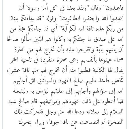
فاعبدون" وقال "ولقد بعثنا في كل أمة رسولا أن
اعبدوا الله واجتنبوا الطاغوت" وقوله "قد جاءتكم بينة
من ربكم هذه ناقة الله لكم آية" أي قد جاءتكم حجة من
الله على صدق ما جئتكم به وكانوا هم الذين سألوا صالحا
أن يأتيهم بآية واقترحوا عليه بأن تخرج لهم من صخرة
صماء عينوها بأنفسهم وهي صخرة منفردة في ناحية الحجر
يقال لها الكاتبة فطلبوا منه أن تخرج لهم منها ناقة عشراء
تمخض فأخذ عليهم صالح العهود والمواثيق لئن أجابهم
الله إلى سؤالهم وأجابهم إلى طلبتهم ليؤمنن به وليتبعنه
فلما أعطوه على ذلك عهودهم ومواثيقهم قام صالح عليه
السلام إلى صلاته ودعا الله عز وجل فتحركت تلك
الصخرة ثم انصدعت عن ناقة جوفاء وبراء يتحرك