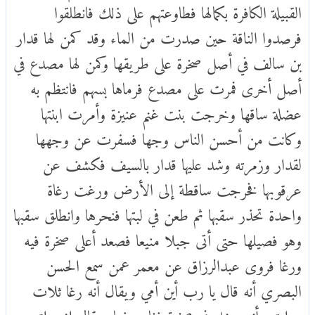
القبيلة الكافرة بكمالها فطاوعتهم على ذلك فانطلقوا
فرصدوا الناقة حين صدرت من الماء وقد كمن لها قدار
بن سالف في أصل صخرة على طريقها وكمن لها مصدع في
أصل أخرى فمرت على مصدع فرماها بسهم فانتظم به
عضلة ساقها وخرجت بنت غنم عنيزة وأمرت ابنتها
وكانت من أحسن الناس وجها فسفرت عن وجهها
لقدار وزمرته وشد عليها قدار بالسيف فكشف عن
عرقوبها فخرجت ساقطة إلى الأرض ورغت رغاة
واحدة تحذر سقبها ثم طعن في لبتها فنحرها وانطلق سقبها
وهو فصيلها حتى أتى جبلا منيعا فصعد أعلى صخرة فيه
ورغا فروى عبدالرزاق عن معمر عمن سمع الحسن
البصري أنه قال يا رب أين أمي ويقال أنه رغا ثلات
مرات وأنه دخل في صخرة فغاب فيها ويقال إنهم اتبعوه