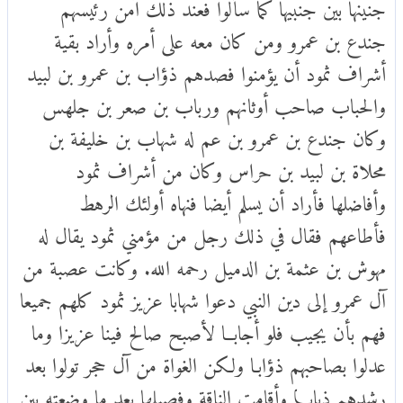
جنينها بين جنبيها كما سألوا فعند ذلك آمن رئيسهم
جندع بن عمرو ومن كان معه على أمره وأراد بقية
أشراف ثمود أن يؤمنوا فصدهم ذؤاب بن عمرو بن لبيد
والحباب صاحب أوثانهم ورباب بن صعر بن جلهس
وكان جندع بن عمرو بن عم له شهاب بن خليفة بن
محلاة بن لبيد بن حراس وكان من أشراف ثمود
وأفاضلها فأراد أن يسلم أيضا فنهاه أولئك الرهط
فأطاعهم فقال في ذلك رجل من مؤمني ثمود يقال له
مهوش بن عثمة بن الدميل رحمه الله. وكانت عصبة من
آل عمرو إلى دين النبي دعوا شهابا عزيز ثمود كلهم جميعا
فهم بأن يجيب فلو أجابــا لأصبح صالح فينا عزيزا وما
عدلوا بصاحبهم ذؤابـا ولكن الغواة من آل حجر تولوا بعد
رشدهم ذيابـــا وأقامت الناقة وفصيلها بعد ما وضعته بين