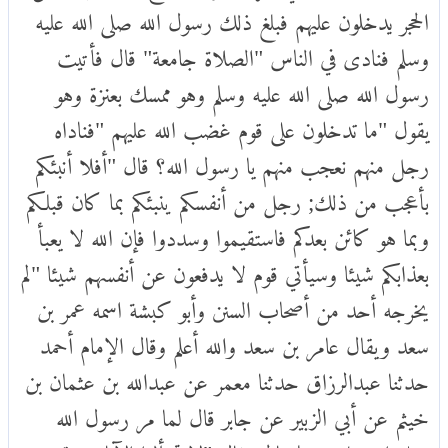
الحجر يدخلون عليهم فبلغ ذلك رسول الله صلى الله عليه
وسلم فنادى في الناس "الصلاة جامعة" قال فأتيت
رسول الله صلى الله عليه وسلم وهو ممسك بعنزة وهو
يقول "ما تدخلون على قوم غضب الله عليهم "فناداه
رجل منهم نعجب منهم يا رسول الله؟ قال "أفلا أنبئكم
بأعجب من ذلك; رجل من أنفسكم ينبئكم بما كان قبلكم
وبما هو كائن بعدكم فاستقيموا وسددوا فإن الله لا يعبأ
بعذابكم شيئا وسيأتي قوم لا يدفعون عن أنفسهم شيئا "لم
يخرجه أحد من أصحاب السنن وأبو كبشة اسمه عمر بن
سعد ويقال عامر بن سعد والله أعلم وقال الإمام أحمد
حدثنا عبدالرزاق حدثنا معمر عن عبدالله بن عثمان بن
خيثم عن أبي الزبير عن جابر قال لما مر رسول الله