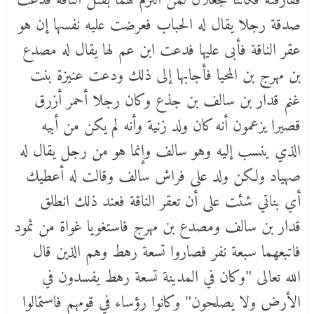
صدقة رجلا يقال له الحباب فعرضت عليه نفسها إن هو
عقر الناقة فأبى عليها فدعت ابن عم لها يقال له مصدع
بن مهرج بن المحيا فأجابها إلى ذلك ودعت عنيزة بنت
غنم قدار بن سالف بن جذع وكان رجلا أحمر أزرق
قصيرا يزعمون أنه كان ولد زنية وأنه لم يكن من أبيه
الذي ينسب إليه وهو سالف وإنما هو من رجل يقال له
صهياد ولكن ولد على فراش سالف وقالت له أعطيك
أي بناتي شئت على أن تعقر الناقة فعند ذلك انطلق
قدار بن سالف ومصدع بن مهرج فاستغويا غواة من ثمود
فاتبعهما سبعة نفر فصاروا تسعة رهط وهم الذين قال
الله تعالى "وكان في المدينة تسعة رهط يفسدون في
الأرض ولا يصلحون" وكانوا رؤساء في قومهم فاستمالوا