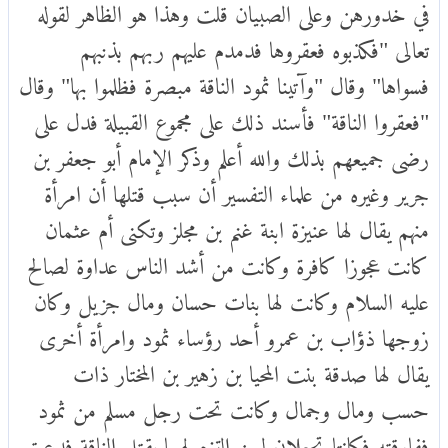
في خدورهن وعلى الصبيان قلت وهذا هو الظاهر لقوله
تعالى "فكذبوه فعقروها فدمدم عليهم ربهم بذنبهم
فسواها" وقال "وآتينا ثمود الناقة مبصرة فظلموا بها" وقال
"فعقروا الناقة" فأسند ذلك على مجموع القبيلة فدل على
رضى جميعهم بذلك والله أعلم وذكر الإمام أبو جعفر بن
جرير وغيره من علماء التفسير أن سبب قتلها أن امرأة
منهم يقال لها عنيزة ابنة غنم بن مجلز وتكنى أم عثمان
كانت عجوزا كافرة وكانت من أشد الناس عداوة لصالح
عليه السلام وكانت لها بنات حسان ومال جزيل وكان
زوجها ذؤاب بن عمرو أحد رؤساء ثمود وامرأة أخرى
يقال لها صدقة بنت المحيا بن زهير بن المختار ذات
حسب ومال وجمال وكانت تحت رجل مسلم من ثمود
ففارقته فكانتا تجعلان لمن التزم لهما بقتل الناقة فدعت