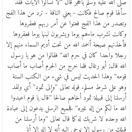
صلى الله عليه وسلم بالحجر قال "لا تسألوا الآيات فقد
سألها قوم صالح فكانت - يعني الناقة - ترد من هذا الفج
وتصدر من هذا الفج فعتوا عن أمر ربهم فعقروها
وكانت تشرب ماءهم يوما ويشربون لبنها يوما فعقروها
فأخذتهم صيحة أخمد الله من تحت أديم السماء منهم إلا
رجلا واحدا كان في حرم الله" فقالوا من هو يا رسول
الله قال; أبو رغال فلما خرج من الحرم أصاب ما أصاب
قومه" وهذا الحديث ليس في شيء من الكتب الستة
وهو على شرط مسلم. قوله تعالى "وإلى ثمود" أي ولقد
أرسلنا إلى قبيلة ثمود أخاهم صالحا "قال يا قوم اعبدوا
الله ما لكم من إله غيره" فجميع الرسل يدعون إلى عبادة
الله وحده لا شريك له كما قال تعالى "وما أرسلنا من
قبلك من رسول إلا نوحي إليه أنه لا إله إلا أنا