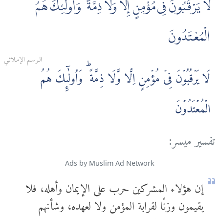
لَا يَرْقُبُونَ فِى مُؤْمِنٍ إِلًّا وَلَا ذِمَّةً ۚ وَأُولٰٓئِكَ هُمُ
الْمُعْتَدُونَ
الـرسـم الإمـلائـي
لَا يَرۡقُبُوۡنَ فِىۡ مُؤۡمِنٍ اِلًّا وَّلَا ذِمَّةً‌ ؕ وَاُولٰۤٮِٕكَ هُمُ
الۡمُعۡتَدُوۡنَ
تفسير ميسر:
Ads by Muslim Ad Network
إن هؤلاء المشركين حرب على الإيمان وأهله، فلا
يقيمون وزنًا لقرابة المؤمن ولا لعهده، وشأنهم