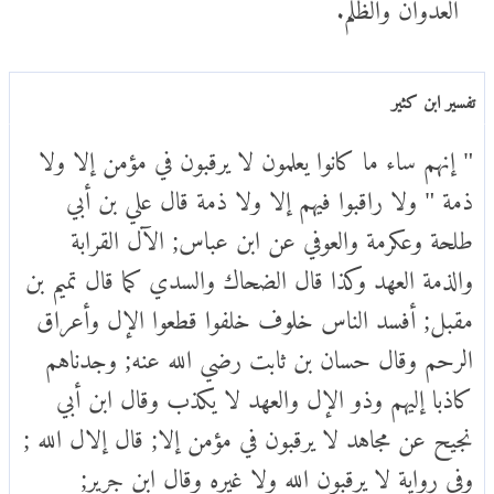
العدوان والظلم.
تفسير ابن كثير
" إنهم ساء ما كانوا يعلمون لا يرقبون في مؤمن إلا ولا
ذمة " ولا راقبوا فيهم إلا ولا ذمة قال علي بن أبي
طلحة وعكرمة والعوفي عن ابن عباس; الآل القرابة
والذمة العهد وكذا قال الضحاك والسدي كما قال تميم بن
مقبل; أفسد الناس خلوف خلفوا قطعوا الإل وأعراق
الرحم وقال حسان بن ثابت رضي الله عنه; وجدناهم
كاذبا إليهم وذو الإل والعهد لا يكذب وقال ابن أبي
نجيح عن مجاهد لا يرقبون في مؤمن إلا; قال إلال الله ;
وفي رواية لا يرقبون الله ولا غيره وقال ابن جرير;