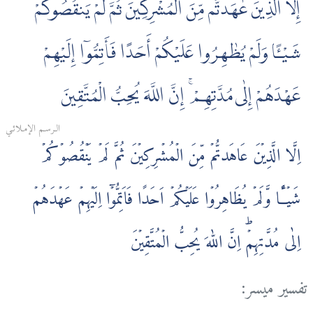
إِلَّا الَّذِينَ عٰهَدتُّم مِّنَ الْمُشْرِكِينَ ثُمَّ لَمْ يَنقُصُوكُمْ
شَيْـًٔا وَلَمْ يُظٰهِرُوا عَلَيْكُمْ أَحَدًا فَأَتِمُّوٓا إِلَيْهِمْ
عَهْدَهُمْ إِلٰى مُدَّتِهِمْ ۚ إِنَّ اللَّهَ يُحِبُّ الْمُتَّقِينَ
الـرسـم الإمـلائـي
اِلَّا الَّذِيۡنَ عَاهَدتُّمۡ مِّنَ الۡمُشۡرِكِيۡنَ ثُمَّ لَمۡ يَنۡقُصُوۡكُمۡ
شَيۡـًٔـا وَّلَمۡ يُظَاهِرُوۡا عَلَيۡكُمۡ اَحَدًا فَاَتِمُّوۡۤا اِلَيۡهِمۡ عَهۡدَهُمۡ
اِلٰى مُدَّتِهِمۡ‌ؕ اِنَّ اللّٰهَ يُحِبُّ الۡمُتَّقِيۡنَ
تفسير ميسر: