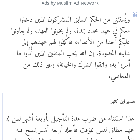
Ads by Muslim Ad Network
ويُستثنى من الحكم السابق المشركون الذين دخلوا
معكم في عهد محدد بمدة، ولم يخونوا العهد، ولم يعاونوا
عليكم أحدا من الأعداء، فأكملوا لهم عهدهم إلى
نهايته المحدودة. إن الله يحب المتقين الذين أدَّوا ما
أمروا به، واتقوا الشرك والخيانة، وغير ذلك من
المعاصي.
تفسير ابن كثير
هذا استثناء من ضرب مدة التأجيل بأربعة أشهر لمن له
عهد مطلق ليس بمؤقت فأجله أربعة أشهر يسيح فيه
الأرض يذهب فيها لينجو بنفسه حيث شاء إلا من له