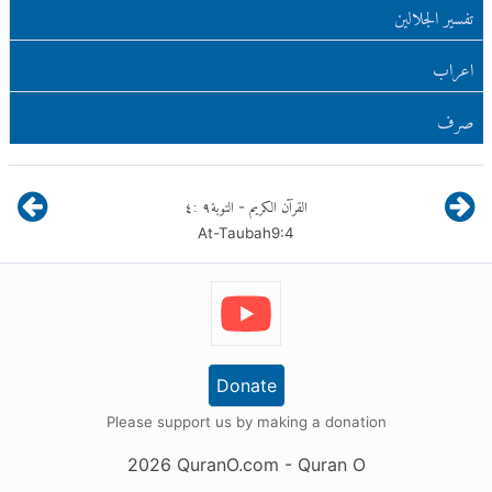
تفسير الجلالين
اعراب
صرف
القرآن الكريم
التوبة
٩
:
٤
-
At-Taubah
9
:
4
Donate
Please support us by making a donation
2026
QuranO.com
- Quran O