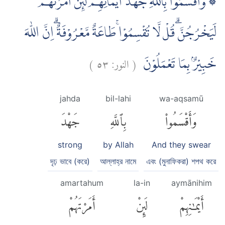
۞ وَاَقْسَمُوْا بِاللّٰهِ جَهْدَ اَيْمَانِهِمْ لَىِٕنْ اَمَرْتَهُمْ
لَيَخْرُجُنَّۗ قُلْ لَّا تُقْسِمُوْاۚ طَاعَةٌ مَّعْرُوْفَةٌ ۗاِنَّ اللّٰهَ
)
٥٣
النور:
(
خَبِيْرٌۢ بِمَا تَعْمَلُوْنَ
jahda
bil-lahi
wa-aqsamū
وَأَقْسَمُوا۟
بِٱللَّهِ
جَهْدَ
strong
by Allah
And they swear
দৃঢ় ভাবে (করে)
আল্লাহ্‌র নামে
এবং (মুনাফিকরা) শপথ করে
amartahum
la-in
aymānihim
أَيْمَٰنِهِمْ
لَئِنْ
أَمَرْتَهُمْ