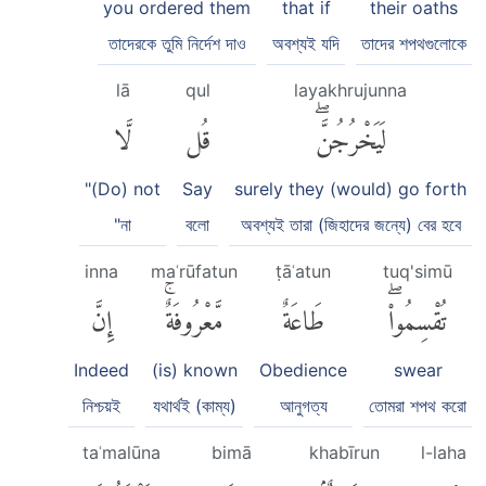
you ordered them
that if
their oaths
তাদেরকে তুমি নির্দেশ দাও
অবশ্যই যদি
তাদের শপথগুলোকে
lā
qul
layakhrujunna
لَيَخْرُجُنَّۖ
قُل
لَّا
"(Do) not
Say
surely they (would) go forth
"না
বলো
অবশ্যই তারা (জিহাদের জন্যে) বের হবে
inna
maʿrūfatun
ṭāʿatun
tuq'simū
تُقْسِمُوا۟ۖ
طَاعَةٌ
مَّعْرُوفَةٌۚ
إِنَّ
Indeed
(is) known
Obedience
swear
নিশ্চয়ই
যথার্থই (কাম্য)
আনুগত্য
তোমরা শপথ করো
taʿmalūna
bimā
khabīrun
l-laha