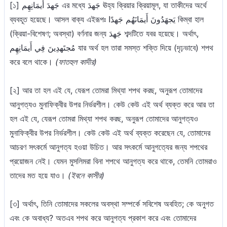
[১] جَهدَ أَيمَانِهِم এর মধ্যে جَهدَ ঊহ্য ক্রিয়ার ক্রিয়ামূল, যা তাকীদের অর্থে
ব্যবহূত হয়েছে। আসল বাক্য এইরূপঃ يَجهَدُونَ أَيمَانَهُم جَهدًا কিম্বা হাল
(ক্রিয়া-বিশেষণ; অবস্থা) বর্ণনার জন্য جَهدَ শব্দটিতে যবর হয়েছে। অর্থাৎ,
مُجتَهدِينَ فِي أَيمَانِهِم যার অর্থ হল তারা সমস্ত শক্তি দিয়ে (দৃঢ়ভাবে) শপথ
করে বলে থাকে।
(ফাতহুল কাদীর)
[২] আর তা হল এই যে, যেরূপ তোমরা মিথ্যা শপথ করছ, অনুরূপ তোমাদের
আনুগত্যও মুনাফিক্বীর উপর নির্ভরশীল। কেউ কেউ এই অর্থ ব্যক্ত করে আর তা
হল এই যে, যেরূপ তোমরা মিথ্যা শপথ করছ, অনুরূপ তোমাদের আনুগত্যও
মুনাফিক্বীর উপর নির্ভরশীল। কেউ কেউ এই অর্থ ব্যক্ত করেছেন যে, তোমাদের
আচরণ সৎকর্মে আনুগত্য হওয়া উচিত। আর সৎকর্মে আনুগত্যের জন্য শপথের
প্রয়োজন নেই। যেমন মুসলিমরা বিনা শপথে আনুগত্য করে থাকে, তেমনি তোমরাও
তাদের মত হয়ে যাও।
(ইবনে কাসীর)
[৩] অর্থাৎ, তিনি তোমাদের সকলের অবস্থা সম্পর্কে সবিশেষ অবহিত; কে অনুগত
এবং কে অবাধ্য? অতএব শপথ করে আনুগত্য প্রকাশ করে এবং তোমাদের