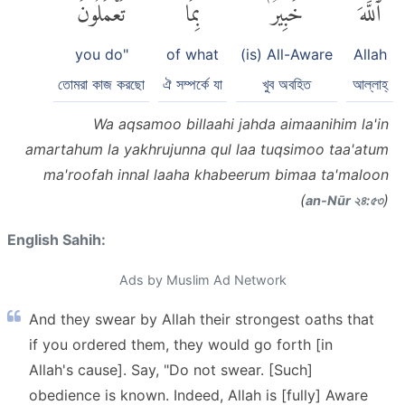
ٱللَّهَ
خَبِيرٌۢ
بِمَا
تَعْمَلُونَ
you do"
of what
(is) All-Aware
Allah
তোমরা কাজ করছো
ঐ সম্পর্কে যা
খুব অবহিত
আল্লাহ্‌
Wa aqsamoo billaahi jahda aimaanihim la'in
amartahum la yakhrujunna qul laa tuqsimoo taa'atum
ma'roofah innal laaha khabeerum bimaa ta'maloon
(
)
an-Nūr ২৪:৫৩
English Sahih:
Ads by Muslim Ad Network
And they swear by Allah their strongest oaths that
if you ordered them, they would go forth [in
Allah's cause]. Say, "Do not swear. [Such]
obedience is known. Indeed, Allah is [fully] Aware