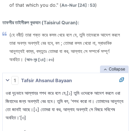
of that which you do." (
)
An-Nur [24] : 53
তাফসীর তাইসীরুল কুরআন (Taisirul Quran):
(হে নবী!) তারা শক্ত করে কসম খেয়ে বলে যে, তুমি তাদেরকে আদেশ করলে
তারা অবশ্য অবশ্যই বের হবে, বল ; তোমরা কসম খেয়ো না, স্বাভাবিক
আনুগত্যই কাম্য, বস্তুতঃ তোমরা যা কর, আল্লাহ সে সম্পর্কে সম্পূর্ণ
অবহিত। (
)
আন-নূর [২৪] : ৫৩
Collapse
1
Tafsir Ahsanul Bayaan
ওরা দৃঢ়ভাবে আল্লাহর শপথ করে বলে যে,[১] তুমি ওদেরকে আদেশ করলে ওরা
জিহাদের জন্য অবশ্যই বের হবে। তুমি বল, ‘শপথ করো না। তোমাদের আনুগত্য
তো জানাই আছে।[২] তোমরা যা কর, আল্লাহ অবশ্যই সে বিষয়ে সবিশেষ
অবহিত।’[৩]