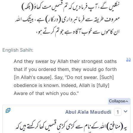
نکلیں گے، آپ فرما دیں کہ تم قَسمیں مت کھاؤ (بلکہ)
معروف طریقہ سے فرمانبرداری (درکار) ہے، بیشک اللہ
ان کاموں سے خوب آگاہ ہے جو تم کرتے ہو،
English Sahih:
And they swear by Allah their strongest oaths
that if you ordered them, they would go forth
[in Allah's cause]. Say, "Do not swear. [Such]
obedience is known. Indeed, Allah is [fully]
Aware of that which you do."
Collapse
Abul A'ala Maududi
1
یہ (منافق) اللہ کے نام سے کڑی کڑی قسمیں کھا کر کہتے ہیں کہ