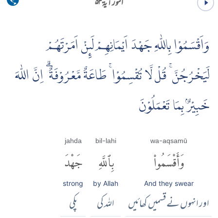
النور آية ۵۳
وَاَقْسَمُوْا بِاللّٰهِ جَهْدَ اَيْمَانِهِمْ لَٮِٕنْ اَمَرْتَهُمْ
لَيَخْرُجُنَّ ۚ قُلْ لَّا تُقْسِمُوْا ۚ طَاعَةٌ مَّعْرُوْفَةٌ ۗ اِنَّ اللّٰهَ
خَبِيْرٌۢ بِمَا تَعْمَلُوْنَ
jahda
bil-lahi
wa-aqsamū
وَأَقْسَمُوا۟
بِٱللَّهِ
جَهْدَ
strong
by Allah
And they swear
اور انہوں نے قسمیں کھائیں
اللہ کی
پکی