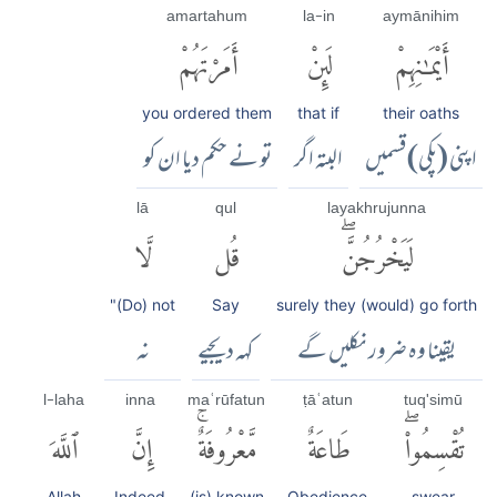
amartahum
la-in
aymānihim
أَيْمَٰنِهِمْ
لَئِنْ
أَمَرْتَهُمْ
you ordered them
that if
their oaths
اپنی (پکی) قسمیں
البتہ اگر
تو نے حکم دیا ان کو
lā
qul
layakhrujunna
لَيَخْرُجُنَّۖ
قُل
لَّا
"(Do) not
Say
surely they (would) go forth
یقینا وہ ضرور نکلیں گے
کہہ دیجیے
نہ
l-laha
inna
maʿrūfatun
ṭāʿatun
tuq'simū
تُقْسِمُوا۟ۖ
طَاعَةٌ
مَّعْرُوفَةٌۚ
إِنَّ
ٱللَّهَ
Allah
Indeed
(is) known
Obedience
swear