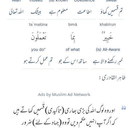
تم قسمیں کھاؤ
اطاعت
معلوم ہے
بیشک
اللہ تعالیٰ
taʿmalūna
bimā
khabīrun
خَبِيرٌۢ
بِمَا
تَعْمَلُونَ
you do"
of what
(is) All-Aware
خبر رکھنے والا ہے
ساتھ اس کے جو
تم عمل کرتے ہو
طاہر القادری:
Ads by Muslim Ad Network
اور وہ لوگ اللہ کی بڑی بھاری (تاکیدی) قَسمیں کھاتے ہیں
کہ اگر آپ انہیں حکم دیں تو وہ (جہاد کے لئے) ضرور