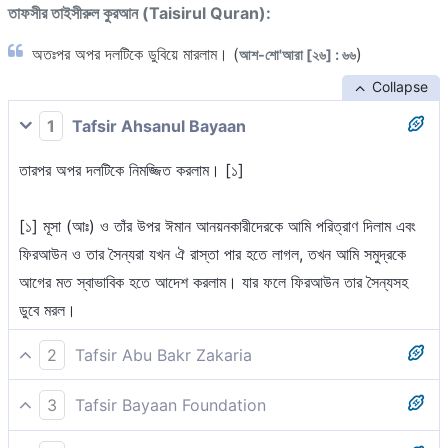
তাফসীর তাইসীরুল কুরআন (Taisirul Quran):
অতঃপর অপর দলটিকে ডুবিয়ে মারলাম। (
)
আশ-শো'আরা [২৬] : ৬৬
Collapse
1
Tafsir Ahsanul Bayaan
তারপর অপর দলটিকে নিমজ্জিত করলাম। [১]
[১] মূসা (আঃ) ও তাঁর উপর ঈমান আনয়নকারীদেরকে আমি পরিত্রাণ দিলাম এবং
ফিরআউন ও তার সৈন্যরা যখন ঐ রাস্তা পার হতে লাগল, তখন আমি সমুদ্রকে
আগের মত স্বাভাবিক হতে আদেশ করলাম। যার ফলে ফিরআউন তার সৈন্যসহ
ডুবে মরল।
2
Tafsir Abu Bakr Zakaria
তারপর নিমজ্জিত করলাম অন্য দলটিকে।
3
Tafsir Bayaan Foundation