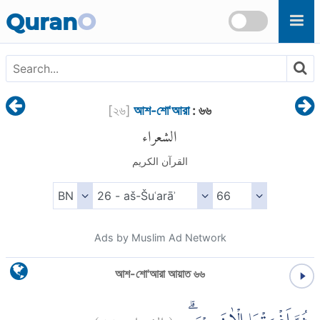
Skip to main content
Quran
O
[
২৬
]
আশ-শো'আরা
: ৬৬
الشعراء
القرآن الكريم
Ads by Muslim Ad Network
আশ-শো'আরা আয়াত ৬৬
)
٦٦
الشعراء:
(