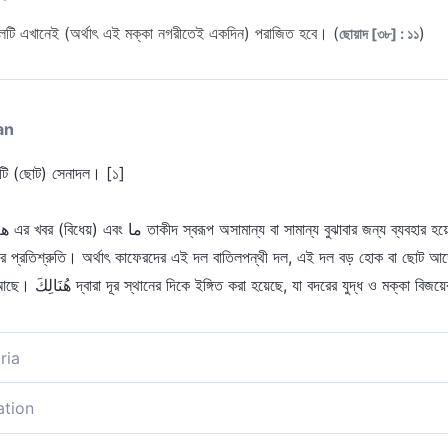
দলটি এখানেই (অর্থাৎ এই মক্কা নগরীতেই একদিন) পরাজিত হবে। (
)
ছোয়াদ [৩৮] : ১১
an
কটি (ছোট) সেনাদল। [১]
ের প্রতিশ্রুতি। অর্থাৎ কাফেরদের এই দল বাতিলপন্থী দল, এই দল বড় হোক বা ছোট আ
ে পারে, যেখানে কাফেররা
ria
র্ববতী দলসমূহের মত [১]।
ation