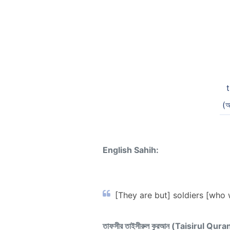
(অ
English Sahih:
[They are but] soldiers [who 
তাফসীর তাইসীরুল কুরআন (Taisirul Qura