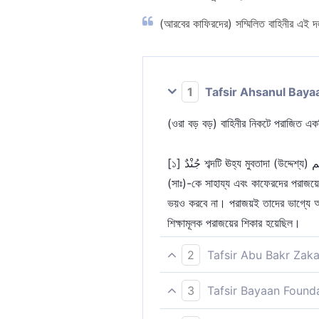
(আরবের কাফিরদের) সম্মিলিত বাহিনীর এই 
1
Tafsir Ahsanul Baya
(ওরা বড় বড়) বাহিনীর নিকটে পরাজিত এ
[১] جُنْدٌ শব্দটি ঊহ্য মুবতাদা (উদ্দেশ্য) هم এর খবর (বিধেয়) এবং ما তাকীদ স্বরূপ অসামান্য বা সামান্য বুঝাবার জন্য ব্যবহার হয়েছে। এটা আল্লাহর পক্ষ থেকে নবী
(সাঃ)-কে সাহায্য এবং কাফেরদের পরাজয়
ভয়ও করবে না। পরাজয়ই তাদের ভাগ্যে আছে। هُنَالِكَ দ্বারা দূর স্থানের দিকে ইঙ্গিত করা হয়েছে, যা বদরের যুদ্ধ ও মক্কা বিজয়ের দিনও হত
শিক্ষামূলক পরাজয়ের শিকার হয়েছিল।
2
Tafsir Abu Bakr Zaka
এ বাহিনী সেখানে অবশ্যই পরাজিত হবে, পূ
3
Tafsir Bayaan Found