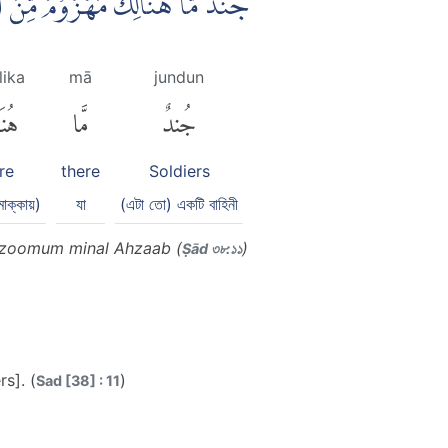
جُنْدٌ مَّا هُنَالِكَ مَهْزُوْمٌ مِّن
lika
mā
jundun
جُندٌ
مَّا
هُنَ
re
there
Soldiers
াক্কায়)
যা
(এটা তো) একটি বাহিনী
zoomum minal Ahzaab (
)
Ṣād ৩৮:১১
s]. (
)
Sad [38] : 11