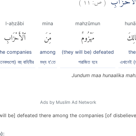
)
١١
ص:
(
َ الْاَحْزَابِ
l-aḥzābi
mina
mahzūmun
hunā
الِكَ
مَهْزُومٌ
مِّنَ
ٱلْأَحْزَابِ
the companies
among
(they will be) defeated
the
নেকগুলো) বহু বাহিনীর
মধ্য হ'তে
পরাজিত হবে
এখানেই (ম
Jundum maa hunaalika mah
Ads by Muslim Ad Network
will be] defeated there among the companies [of disbeliever
n):