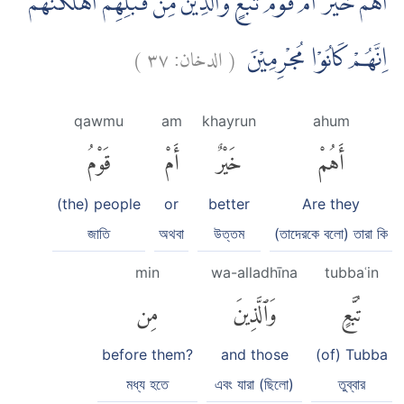
اَهُمْ خَيْرٌ اَمْ قَوْمُ تُبَّعٍۙ وَّالَّذِيْنَ مِنْ قَبْلِهِمْۗ اَهْلَكْنٰهُمْ
)
٣٧
الدخان:
(
اِنَّهُمْ كَانُوْا مُجْرِمِيْنَ
qawmu
am
khayrun
ahum
أَهُمْ
خَيْرٌ
أَمْ
قَوْمُ
(the) people
or
better
Are they
জাতি
অথবা
উত্তম
(তাদেরকে বলো) তারা কি
min
wa-alladhīna
tubbaʿin
تُبَّعٍ
وَٱلَّذِينَ
مِن
before them?
and those
(of) Tubba
মধ্য হতে
এবং যারা (ছিলো)
তুব্বার