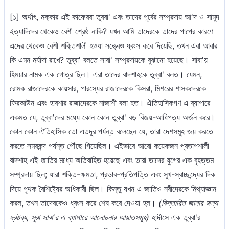
[১] অর্থাৎ, মক্কার এই কাফেররা তুববা' এবং তাদের পূর্বের সম্প্রদায় আ'দ ও সামুদ
ইত্যাদিদের থেকেও বেশী শ্রেষ্ঠ নাকি? যখন আমি তাদেরকে তাদের পাপের কারণে
এদের থেকেও বেশী শক্তিশালী হওয়া সত্ত্বেও ধ্বংস করে দিয়েছি, তখন এরা আবার
কি এমন মর্যাদা রাখে? তুব্বা' বলতে সাবা' সম্প্রদায়কে বুঝানো হয়েছে। সাবা'য়
হিময়ার নামক এক গোত্র ছিল। এরা তাদের বাদশাহকে তুব্বা' বলত। যেমন,
রোমক রাজাদেরকে কায়সার, পারস্যের রাজাদেরকে কিসরা, মিশরের শাসকদেরকে
ফিরআউন এবং হাবশার রাজাদেরকে নাজাশী বলা হত। ঐতিহাসিকগণ এ ব্যাপারে
একমত যে, তুব্বা'দের মধ্যে কোন কোন তুব্বা' বড় বিজয়-আধিপত্য অর্জন করে।
কোন কোন ঐতিহাসিক তো এতদূর পর্যন্ত বলেছেন যে, তারা দেশসমূহ জয় করতে
করতে সমরকন্দ পর্যন্ত পৌঁছে গিয়েছিল। এইভাবে আরো কয়েকজন প্রতাপশালী
বাদশাহ এই জাতির মধ্যে অতিবাহিত হয়েছে এবং তারা তাদের যুগের এক বৃহত্তম
সম্প্রদায় ছিল; যারা শক্তি-ক্ষমতা, প্রভাব-প্রতিপত্তি এবং সুখ-স্বাচ্ছন্দ্যের দিক
দিয়ে পৃথক বৈশিষ্ট্যের অধিকারী ছিল। কিন্তু যখন এ জাতিও নবীদেরকে মিথ্যাজ্ঞান
করল, তখন তাদেরকেও ধ্বংস করে শেষ করে দেওয়া হল।
(বিস্তারিত জানার জন্য
দ্রষ্টব্য, সূরা সাবা'র এ ব্যাপারে আলোচনার আয়াতসমূহ)
হাদীসে এক তুব্বা'র