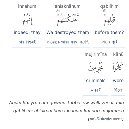
innahum
ahlaknāhum
qablihim
قَبْلِهِمْۚ
أَهْلَكْنَٰهُمْۖ
إِنَّهُمْ
indeed, they
We destroyed them
before them?
তারা নিশ্চয়ই
তাদেরকে আমরা ধ্বংস করেছি
তাদের পূর্বে
muj'rimīna
kānū
كَانُوا۟
مُجْرِمِينَ
criminals
were
অপরাধী
ছিলো
Ahum khayrun am qawmu Tubba'inw wallazeena min
qablihim; ahlaknaahum innahum kaanoo mujrimeen
(
)
ad-Dukhān ৪৪:৩৭