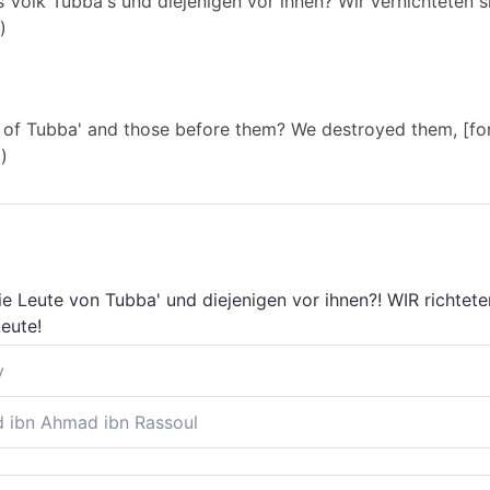
 Volk Tubba's und diejenigen vor ihnen? Wir vernichteten si
)
e of Tubba' and those before them? We destroyed them, [fo
)
7
ie Leute von Tubba' und diejenigen vor ihnen?! WIR richtete
eute!
y
das Volk des Tubbaá und jene, die vor ihnen lebten? Wir hab
ibn Ahmad ibn Rassoul
lk des Tubba` und jene, die vor ihnen waren? Wir vertilgten