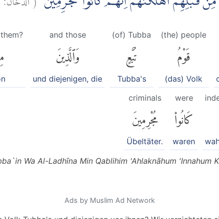
ْنَ مِنْ قَبْلِهِمْۗ اَهْلَكْنٰهُمْ اِنَّهُمْ كَانُوْا مُجْرِمِيْنَ
 them?
and those
(of) Tubba
(the) people
قَوْمُ
تُبَّعٍ
وَٱلَّذِينَ
مِ
on
und diejenigen, die
Tubba's
(das) Volk
criminals
were
ind
كَانُوا۟
مُجْرِمِينَ
Übeltäter.
waren
wahr
a`in Wa Al-Ladhīna Min Qablihim 'Ahlaknāhum 'Innahum Kā
Ads by Muslim Ad Network