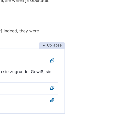
e; sie waren ja Übeltäter.
r] indeed, they were
Collapse
n sie zugrunde. Gewiß, sie
en sie verderben lassen,
 sie; denn sie waren