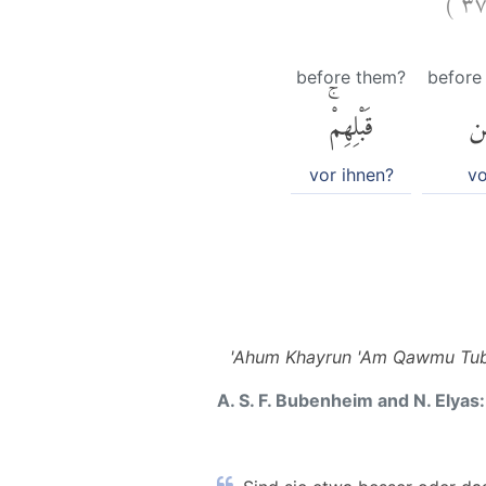
before them?
before
ن
قَبْلِهِمْۚ
vor ihnen?
v
'Ahum Khayrun 'Am Qawmu Tubb
A. S. F. Bubenheim and N. Elyas: