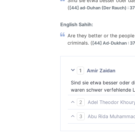
Sind sie etwa besser oder das
(
[44] ad-Duhan (Der Rauch) : 37
English Sahih:
Are they better or the peopl
criminals. (
[44] Ad-Dukhan : 3
1
Amir Zaidan
Sind sie etwa besser oder d
waren schwer verfehlende L
2
Adel Theodor Khour
Sind sie etwa besser, oder 
3
Abu Rida Muhammad 
denn sie waren Übeltäter.
Sind sie besser oder das Vo