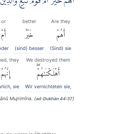
اَهُمْ خَيْرٌ اَمْ قَوْمُ تُبَّعٍۙ وَّالَّذِي
or
better
Are they
أَهُمْ
خَيْرٌ
أَمْ
oder
(sind) besser
(Sind) sie
eed, they
We destroyed them
أَهْلَكْنَٰهُمْۖ
إِنَّهُمْ
lich, sie
Wir vernichteten sie,
nū Mujrimīna. (
)
ad-Dukhān 44:37