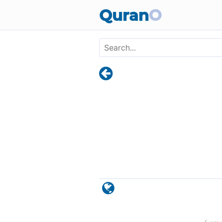
Skip to main content
Quran
O
)
٣