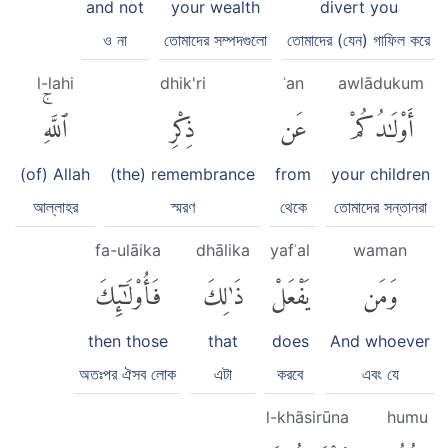
and not
your wealth
divert you
ও না
তোমাদের সম্পদগুলো
তোমাদের (যেন) গাফিল করে
l-lahi
dhik'ri
ʿan
awlādukum
أَوْلَٰدُكُمْ
عَن
ذِكْرِ
ٱللَّهِۚ
(of) Allah
(the) remembrance
from
your children
আল্লাহর
স্মরণ
থেকে
তোমাদের সন্তানরা
fa-ulāika
dhālika
yafʿal
waman
وَمَن
يَفْعَلْ
ذَٰلِكَ
فَأُو۟لَٰٓئِكَ
then those
that
does
And whoever
অতঃপর ঐসব লোক
এটা
করবে
এবং যে
l-khāsirūna
humu