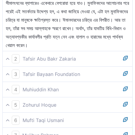
সীমালংঘনের ব্যাপারেও একেবারে বেপরোয়া হয়ে যাও। মুনাফিকদের আলোচনার পরে
পরেই এই সতর্কতার উদ্দেশ্য হল, এ কথা জানিয়ে দেওয়া যে, এটা হল মুনাফিকদের
চরিত্র যা মানুষকে ক্ষতিগ্রস্ত করে। ঈমানদারদের চরিত্র এর বিপরীত। আর তা
হল, তাঁরা সব সময় আল্লাহকে স্মরণে রাখেন। অর্থাৎ, তাঁর যাবতীয় বিধি-বিধান ও
অত্যাবশ্যকীয় কার্যাবলীর প্রতি যত্ন নেন এবং হালাল ও হারামের মধ্যে পার্থক্য
খেয়াল করেন।
2
Tafsir Abu Bakr Zakaria
‘হে মুমিনগণ ! তোমাদের ধন-সম্পদ ও সন্তান–সন্ততি যেন তোমাদেরকে আল্লাহর
3
Tafsir Bayaan Foundation
স্মরণে উদাসীন না করে। আর যারা এরূপ উদাসীন হবে তারাই তো ক্ষতিগ্রস্ত
হে মুমিনগণ, তোমাদের ধন-সম্পদ ও সন্তান- সন্ততি যেন তোমাদেরকে আল্লাহর
[১]।
4
Muhiuddin Khan
স্মরণ থেকে উদাসীন না করে। আর যারা এরূপ করে তারাই তো ক্ষতিগ্রস্ত।
মুমিনগণ! তোমাদের ধন-সম্পদ ও সন্তান-সন্ততি যেন তোমাদেরকে আল্লাহর
5
Zohurul Hoque
[১] এখানে আল্লাহ্ তা'আলা খাঁটি মুমিনদেরকে সম্বোধন করে সতর্ক করছেন যে,
স্মরণ থেকে গাফেল না করে। যারা এ কারণে গাফেল হয়, তারাই তো ক্ষতিগ্রস্ত।
তোমরা মুনাফিকদের ন্যায় দুনিয়ার মহব্বতে মগ্ন হয়ে যেয়ো না। যেসব বিষয়
ওহে যারা ঈমান এনেছ! তোমাদের ধনসম্পত্তি ও তোমাদের সন্তানসন্ততি যেন
6
Mufti Taqi Usmani
মানুষকে দুনিয়াতে আল্লাহ থেকে গাফেল করে, তন্মধ্যে দুটি সর্ববৃহৎ-ধন-সম্পদ ও
তোমাদের আল্লাহ্‌র স্মরণ থেকে ফিরিয়ে না রাখে। আর যে তেমন করে -- তারাই
সন্তান-সন্ততি। তাই এই দুটির নাম উল্লেখ করা হয়েছে। নতুবা দুনিয়ার যাবতীয়
হে মুমিনগণ! তোমাদের অর্থ-সম্পদ ও তোমাদের সন্তান-সন্ততি যেন তোমাদেরকে
তো তবে খোদ ক্ষতিগ্রস্ত হবে।