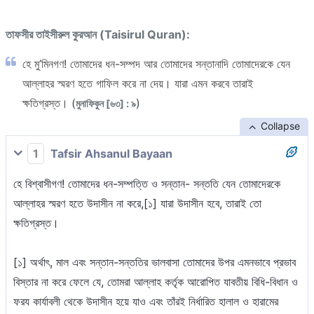
তাফসীর তাইসীরুল কুরআন (Taisirul Quran):
হে মু’মিনগণ! তোমাদের ধন-সম্পদ আর তোমাদের সন্তানাদি তোমাদেরকে যেন
আল্লাহর স্মরণ হতে গাফিল করে না দেয়। যারা এমন করবে তারাই
ক্ষতিগ্রস্ত। (
)
মুনাফিকুন [৬৩] : ৯
Collapse
1
Tafsir Ahsanul Bayaan
হে বিশ্বাসীগণ! তোমাদের ধন-সম্পত্তি ও সন্তান- সন্ততি যেন তোমাদেরকে
আল্লাহর স্মরণ হতে উদাসীন না করে,[১] যারা উদাসীন হবে, তারাই তো
ক্ষতিগ্রস্ত।
[১] অর্থাৎ, মাল এবং সন্তান-সন্ততির ভালবাসা তোমাদের উপর এমনভাবে প্রভাব
বিস্তার না করে ফেলে যে, তোমরা আল্লাহ কর্তৃক আরোপিত যাবতীয় বিধি-বিধান ও
ফরয কার্যাবলী থেকে উদাসীন হয়ে যাও এবং তাঁরই নির্ধারিত হালাল ও হারামের