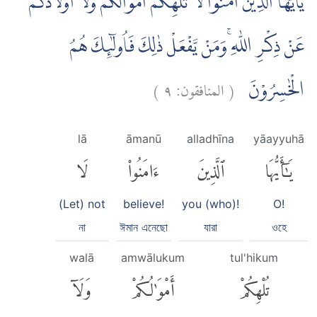
يٰٓاَيُّهَا الَّذِيْنَ اٰمَنُوْا لَا تُلْهِكُمْ اَمْوَالُكُمْ وَلَآ اَوْلَادُكُمْ
عَنْ ذِكْرِ اللّٰهِ ۚوَمَنْ يَّفْعَلْ ذٰلِكَ فَاُولٰۤىِٕكَ هُمُ
)
٩
المنافقون:
(
الْخٰسِرُوْنَ
lā
āmanū
alladhīna
yāayyuhā
يَٰٓأَيُّهَا
ٱلَّذِينَ
ءَامَنُوا۟
لَا
(Let) not
believe!
you (who)!
O!
না
ঈমান এনেছো
যারা
ওহে
walā
amwālukum
tul'hikum
تُلْهِكُمْ
أَمْوَٰلُكُمْ
وَلَآ