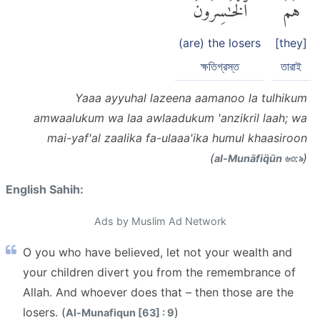
هُمُ
ٱلْخَٰسِرُونَ
(are) the losers
[they]
ক্ষতিগ্রস্ত
তারাই
Yaaa ayyuhal lazeena aamanoo la tulhikum
amwaalukum wa laa awlaadukum 'anzikril laah; wa
mai-yaf'al zaalika fa-ulaaa'ika humul khaasiroon
(
)
al-Munāfiq̈ūn ৬৩:৯
English Sahih:
Ads by Muslim Ad Network
O you who have believed, let not your wealth and
your children divert you from the remembrance of
Allah. And whoever does that – then those are the
losers. (
)
Al-Munafiqun [63] : 9