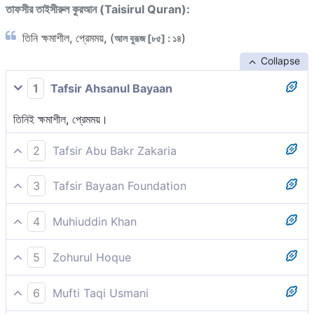
তাফসীর তাইসীরুল কুরআন (Taisirul Quran):
তিনি ক্ষমাশীল, প্রেমময়, (
)
আল বুরূজ [৮৫] : ১৪
Collapse
1
Tafsir Ahsanul Bayaan
তিনিই ক্ষমাশীল, প্রেমময়।
2
Tafsir Abu Bakr Zakaria
এবং তিনি ক্ষমাশীল, অতিস্নেহময় [১] ,
3
Tafsir Bayaan Foundation
আর তিনি অত্যন্ত ক্ষমাশীল, প্রেমময়।
[১] الودود শব্দটির কয়েকটি অর্থ বর্ণিত আছে। কারও কারও মতে, ‘ওয়াদূদ’ বলা
4
Muhiuddin Khan
হয় তাকে যার কোন সন্তান নেই। অর্থাৎ যার এমন কেউ নেই যার প্রতি মন
তিনি ক্ষমাশীল, প্রেমময়;
5
Zohurul Hoque
টানতে থাকবে। [ফাতহুল কাদীর] তবে অধিকাংশ মুফাসসিরের মতে এর অর্থ, প্রিয়
বা প্রিয়পাত্র। [ইবন কাসীর] যার ভালবাসায় কোন খাদ নেই। যারা তাঁকে
আর তিনিই পরিত্রাণকারী, প্রেমময়,
6
Mufti Taqi Usmani
ভালবাসেন তিনিও তাদেরকে ভালবাসেন। অন্য আয়াতে আল্লাহ্ বলেন, ‘তিনি