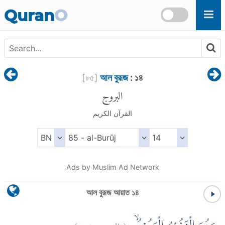
Skip to main content
Quran
O
[
৮৫
]
আল বুরূজ
: ১৪
البروج
القرآن الكريم
Ads by Muslim Ad Network
আল বুরূজ আয়াত ১৪
)
١٤
البروج:
(