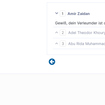
1
Amir Zaidan
Gewiß, dein Verleumder ist 
2
Adel Theodor Khour
Der dich haßt, der soll ohne
3
Abu Rida Muhammad 
Wahrlich, der dich haßt, is