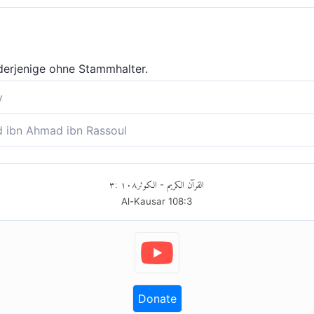
derjenige ohne Stammhalter.
y
 Anhang sein.
ibn Ahmad ibn Rassoul
t es, der (vom Segen der Nachkommenschaft) abgeschnitten i
٣
:
١٠٨
الكوثر
القرآن الكريم
-
Al-Kausar
108
:
3
Donate