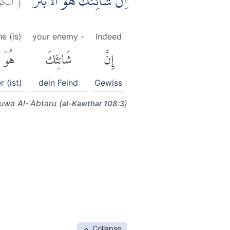
اِنَّ شَانِئَكَ هُوَ الْاَبْتَرُ ࣖ
he (is)
your enemy -
Indeed
إِنَّ
شَانِئَكَ
هُوَ
r (ist)
dein Feind
Gewiss
uwa Al-'Abtaru (
)
al-Kawthar 108:3
Collapse