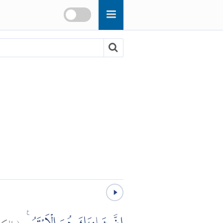
الك:
(