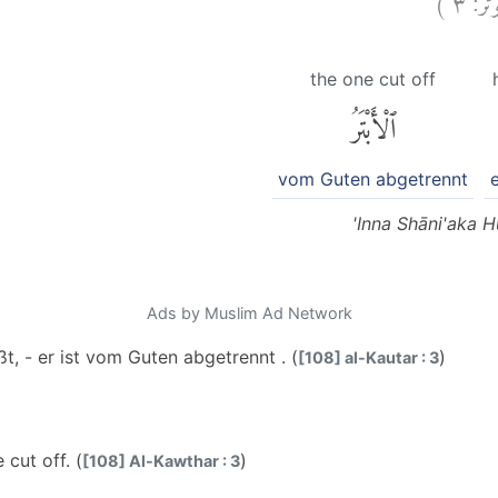
the one cut off
ٱلْأَبْتَرُ
vom Guten abgetrennt
e
'Inna Shāni'aka H
Ads by Muslim Ad Network
t, - er ist vom Guten abgetrennt . (
)
[108] al-Kautar : 3
cut off. (
)
[108] Al-Kawthar : 3