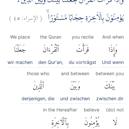
وَاِذَا قَرَأْتَ الْقُرْاٰنَ جَعَلْنَا بَيْنَكَ وَبَيْنَ الَّذِيْنَ لَا
)
٤٥
الإسراء:
(
يُؤْمِنُوْنَ بِالْاٰخِرَةِ حِجَابًا مَّسْتُوْرًاۙ
We place
the Quran
you recite
And when
وَإِذَا
قَرَأْتَ
ٱلْقُرْءَانَ
جَعَلْنَا
wir machen
den Qur'an,
du vorträgst
Und wenn
those who
and between
between you
بَيْنَكَ
وَبَيْنَ
ٱلَّذِينَ
denjenigen, die
und zwischen
zwischen dir
in the Hereafter
believe
(do) not
لَا
يُؤْمِنُونَ
بِٱلْءَاخِرَةِ