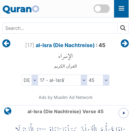
Skip to main content
Quran
O
[
17
]
al-Isra (Die Nachtreise)
: 45
الإسراء
القرآن الكريم
Ads by Muslim Ad Network
al-Isra (Die Nachtreise) Verse 45