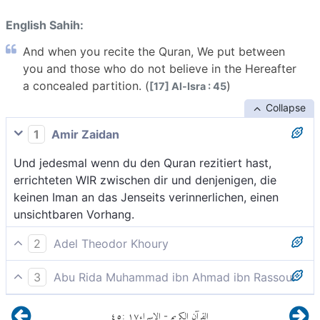
English Sahih:
And when you recite the Quran, We put between
you and those who do not believe in the Hereafter
a concealed partition. (
)
[17] Al-Isra : 45
Collapse
1
Amir Zaidan
Und jedesmal wenn du den Quran rezitiert hast,
errichteten WIR zwischen dir und denjenigen, die
keinen Iman an das Jenseits verinnerlichen, einen
unsichtbaren Vorhang.
2
Adel Theodor Khoury
Und wenn du den Koran verliest, stellen Wir zwischen
3
Abu Rida Muhammad ibn Ahmad ibn Rassoul
dich und die, die an das Jenseits nicht glauben, einen
Und wenn du den Quran verliest, legen Wir zwischen
unsichtbaren Vorhang.
٤٥
:
١٧
الإسراء
القرآن الكريم
-