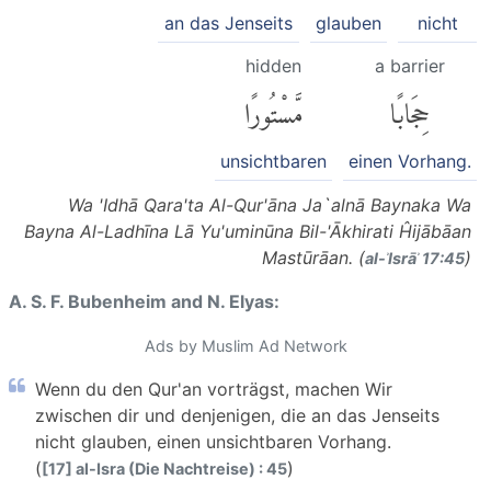
an das Jenseits
glauben
nicht
hidden
a barrier
حِجَابًا
مَّسْتُورًا
unsichtbaren
einen Vorhang.
Wa 'Idhā Qara'ta Al-Qur'āna Ja`alnā Baynaka Wa
Bayna Al-Ladhīna Lā Yu'uminūna Bil-'Ākhirati Ĥijābāan
Mastūrāan. (
)
al-ʾIsrāʾ 17:45
A. S. F. Bubenheim and N. Elyas:
Ads by Muslim Ad Network
Wenn du den Qur'an vorträgst, machen Wir
zwischen dir und denjenigen, die an das Jenseits
nicht glauben, einen unsichtbaren Vorhang.
(
)
[17] al-Isra (Die Nachtreise) : 45