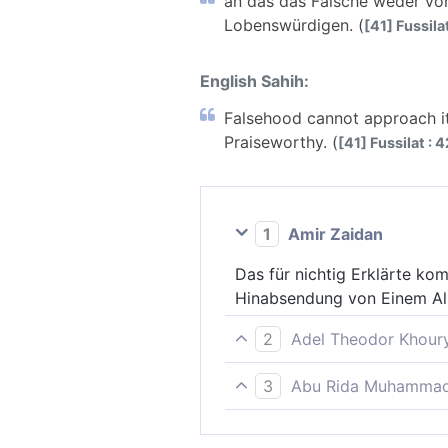
an das das Falsche weder vo
Lobenswürdigen. (
[41] Fussila
English Sahih:
Falsehood cannot approach it 
Praiseworthy. (
[41] Fussilat : 4
1
Amir Zaidan
Das für nichtig Erklärte ko
Hinabsendung von Einem All
2
Adel Theodor Khour
An das das Falsche weder v
3
Abu Rida Muhammad 
des Lobes würdig ist.
Falschheit kann nicht an e