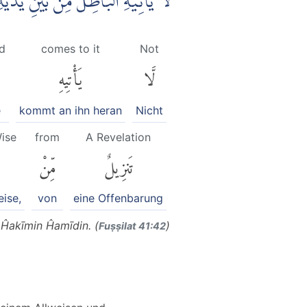
لَّا يَأْتِيْهِ الْبَاطِلُ مِنْۢ بَيْنِ يَد
d
comes to it
Not
لَّا
يَأْتِيهِ
e
kommt an ihn heran
Nicht
Wise
from
A Revelation
تَنزِيلٌ
مِّنْ
eise,
von
eine Offenbarung
n Ĥakīmin Ĥamīdin. (
)
Fuṣṣilat 41:42