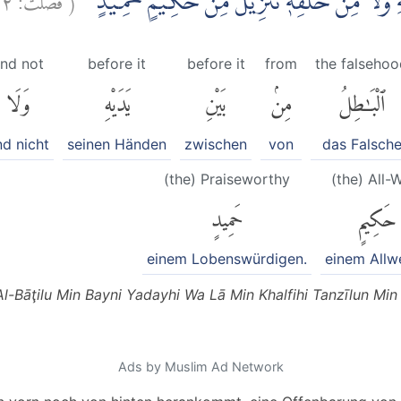
َيْهِ وَلَا مِنْ خَلْفِهٖ ۗتَنْزِيْلٌ مِّنْ حَكِيْمٍ حَمِيْدٍ
nd not
before it
before it
from
the falsehoo
ٱلْبَٰطِلُ
مِنۢ
بَيْنِ
يَدَيْهِ
وَلَا
nd nicht
seinen Händen
zwischen
von
das Falsch
(the) Praiseworthy
(the) All-
حَكِيمٍ
حَمِيدٍ
einem Lobenswürdigen.
einem Allw
 Al-Bāţilu Min Bayni Yadayhi Wa Lā Min Khalfihi Tanzīlun Mi
Ads by Muslim Ad Network