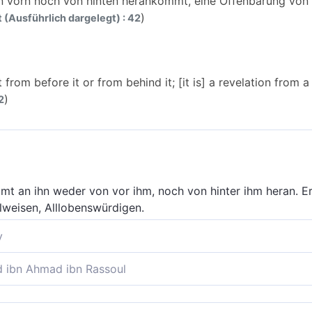
n vorn noch von hinten herankommt, eine Offenbarung von
)
t (Ausführlich dargelegt) : 42
from before it or from behind it; [it is] a revelation from 
)
2
mmt an ihn weder von vor ihm, noch von hinter ihm heran. Er
weisen, Alllobenswürdigen.
y
on vorn noch von hinten herankommt, eine Herabsendung 
ibn Ahmad ibn Rassoul
s herankommen, weder von vorn noch von hinten. Es ist ein