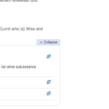
 einem Allweisen und
a [Lord who is] Wise and
Collapse
 ist eine sukzessive
von einem, der weise und
e Offenbarung von einem