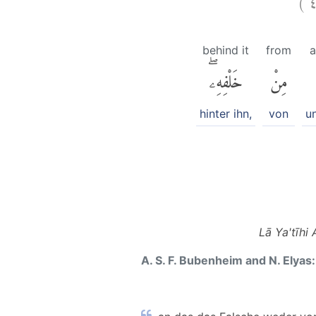
behind it
from
a
مِنْ
خَلْفِهِۦۖ
hinter ihn,
von
u
Lā Ya'tīhi
A. S. F. Bubenheim and N. Elyas: