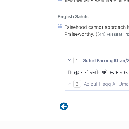
असत्य उस तक न उसके आगे से आ सकता ह
English Sahih:
Falsehood cannot approach it 
Praiseworthy. (
[41] Fussilat : 4
1
Suhel Farooq Khan/
कि झूठ न तो उसके आगे फटक सकता है
2
Azizul-Haqq Al-Uma
नहीं आ सकता झुठ इसके आगे से और न