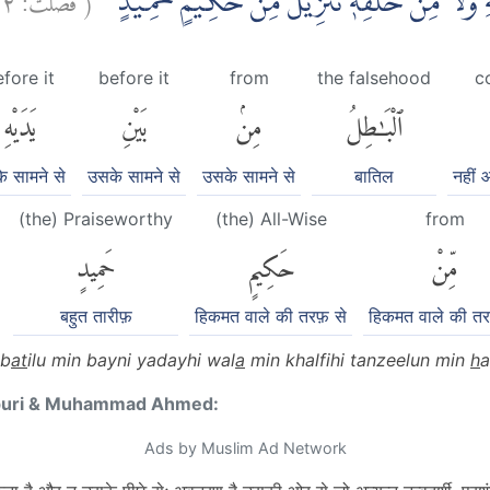
َيْهِ وَلَا مِنْ خَلْفِهٖ ۗتَنْزِيْلٌ مِّنْ حَكِيْمٍ حَمِيْدٍ
fore it
before it
from
the falsehood
c
ٱلْبَٰطِلُ
مِنۢ
بَيْنِ
يَدَيْهِ
े सामने से
उसके सामने से
उसके सामने से
बातिल
नहीं
(the) Praiseworthy
(the) All-Wise
from
مِّنْ
حَكِيمٍ
حَمِيدٍ
बहुत तारीफ़
हिकमत वाले की तरफ़ से
हिकमत वाले की तर
lb
at
ilu min bayni yadayhi wal
a
min khalfihi tanzeelun min
h
puri & Muhammad Ahmed:
Ads by Muslim Ad Network