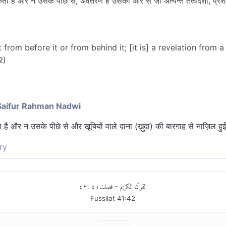
ै और न उसके पीछे से; अवतरण है उसकी ओर से जो अत्यन्त तत्वदर्शी, प्रशंसा
from before it or from behind it; [it is] a revelation from 
)
2
Saifur Rahman Nadwi
 और न उसके पीछे से और खूबियों वाले दाना (ख़ुदा) की बारगाह से नाज़िल हुई
ry
 इसके पीछे से। उतरा है तत्वज्ञ, प्रशंसित (अल्लाह) की ओर से।
٤٢
:
٤١
فصلت
القرآن الكريم
-
Fussilat
41
:
42