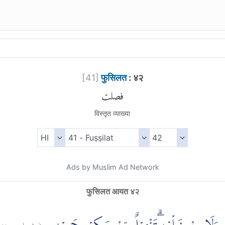
[
41
]
फुसिलत
: ४२
فصلت
विस्तृत व्याख्या
Ads by Muslim Ad Network
फुसिलत आयत ४२
٤٢
فصلت:
(