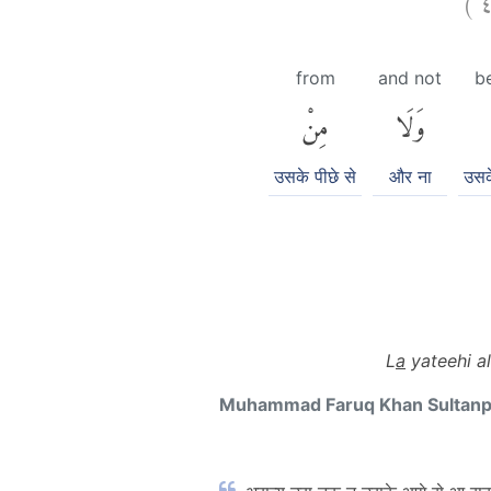
from
and not
be
وَلَا
مِنْ
उसके पीछे से
और ना
उसक
L
a
yateehi a
Muhammad Faruq Khan Sultan