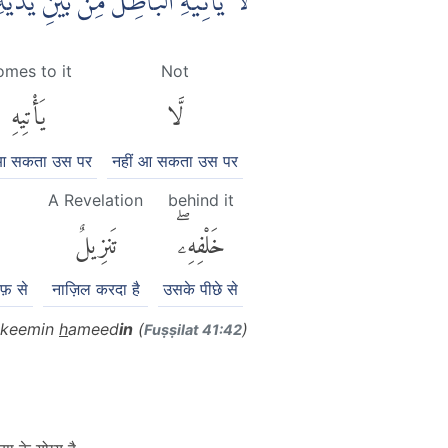
لَّا يَأْتِيْهِ الْبَاطِلُ مِنْۢ بَيْنِ يَد
omes to it
Not
لَّا
يَأْتِيهِ
 आ सकता उस पर
नहीं आ सकता उस पर
A Revelation
behind it
خَلْفِهِۦۖ
تَنزِيلٌ
फ़ से
नाज़िल करदा है
उसके पीछे से
akeemin
h
ameed
in
(
)
Fuṣṣilat 41:42