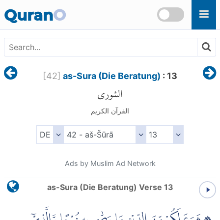
Skip to main content
Quran
O
[
42
]
as-Sura (Die Beratung)
: 13
الشورى
القرآن الكريم
Ads by Muslim Ad Network
as-Sura (Die Beratung) Verse 13