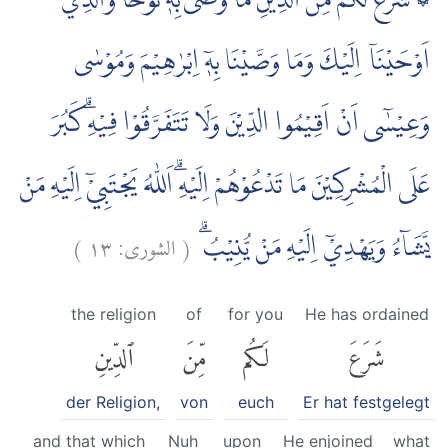
۞ شَرَعَ لَكُمْ مِّنَ الدِّيْنِ مَا وَصّٰى بِهٖ نُوْحًا وَّالَّذِيْٓ
اَوْحَيْنَآ اِلَيْكَ وَمَا وَصَّيْنَا بِهٖٓ اِبْرٰهِيْمَ وَمُوْسٰى
وَعِيْسٰٓى اَنْ اَقِيْمُوا الدِّيْنَ وَلَا تَتَفَرَّقُوْا فِيْهِۗ كَبُرَ
عَلَى الْمُشْرِكِيْنَ مَا تَدْعُوْهُمْ اِلَيْهِۗ اَللّٰهُ يَجْتَبِيْٓ اِلَيْهِ مَنْ
)
١٣
الشورى:
(
يَّشَاۤءُ وَيَهْدِيْٓ اِلَيْهِ مَنْ يُّنِيْبُۗ
the religion
of
for you
He has ordained
شَرَعَ
لَكُم
مِّنَ
ٱلدِّينِ
der Religion,
von
euch
Er hat festgelegt
and that which
Nuh
upon
He enjoined
what