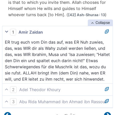
is that to which you invite them. Allah chooses for
Himself whom He wills and guides to Himself
whoever turns back [to Him]. (
)
[42] Ash-Shuraa : 13
Collapse
1
Amir Zaidan
ER trug euch vom Din das auf, was ER Nuh zuwies,
das, was WIR dir als Wahy zuteil werden ließen, und
das, was WIR Ibrahim, Musa und 'Isa zuwiesen; "Haltet
den Din ein und spaltet euch darin nicht!" Etwas
Schwerwiegendes für die Muschrik ist das, wozu du
sie rufst. ALLAH bringt ihm (dem Din) nahe, wen ER
will, und ER leitet zu ihm recht, wer sich hinwendet.
2
Adel Theodor Khoury
Er hat euch von der Religion verordnet, was Er Noach
3
Abu Rida Muhammad ibn Ahmad ibn Rassoul
aufgetragen hat, und was Wir dir offenbart haben,
Er verordnete für euch die Religion, die Er Noah
und was Wir Abraham, Mose und Jesus aufgetragen
١٣
:
٤٢
الشورى
القرآن الكريم