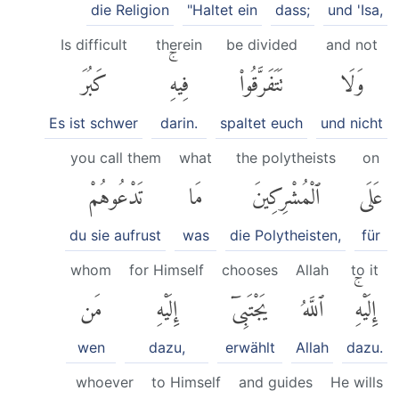
die Religion
"Haltet ein
dass;
und 'Isa,
Is difficult
therein
be divided
and not
وَلَا
تَتَفَرَّقُوا۟
فِيهِۚ
كَبُرَ
Es ist schwer
darin.
spaltet euch
und nicht
you call them
what
the polytheists
on
عَلَى
ٱلْمُشْرِكِينَ
مَا
تَدْعُوهُمْ
du sie aufrust
was
die Polytheisten,
für
whom
for Himself
chooses
Allah
to it
إِلَيْهِۚ
ٱللَّهُ
يَجْتَبِىٓ
إِلَيْهِ
مَن
wen
dazu,
erwählt
Allah
dazu.
whoever
to Himself
and guides
He wills