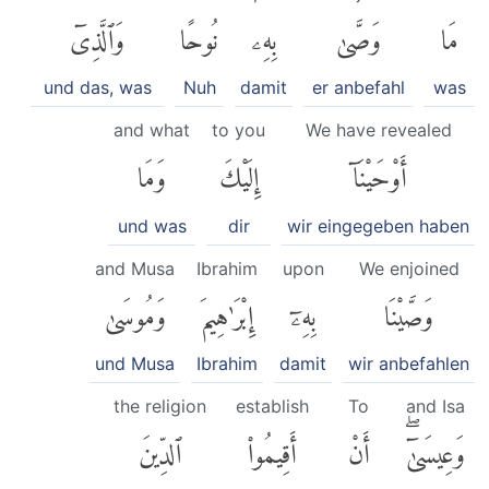
مَا
وَصَّىٰ
بِهِۦ
نُوحًا
وَٱلَّذِىٓ
und das, was
Nuh
damit
er anbefahl
was
and what
to you
We have revealed
أَوْحَيْنَآ
إِلَيْكَ
وَمَا
und was
dir
wir eingegeben haben
and Musa
Ibrahim
upon
We enjoined
وَصَّيْنَا
بِهِۦٓ
إِبْرَٰهِيمَ
وَمُوسَىٰ
und Musa
Ibrahim
damit
wir anbefahlen
the religion
establish
To
and Isa
وَعِيسَىٰٓۖ
أَنْ
أَقِيمُوا۟
ٱلدِّينَ