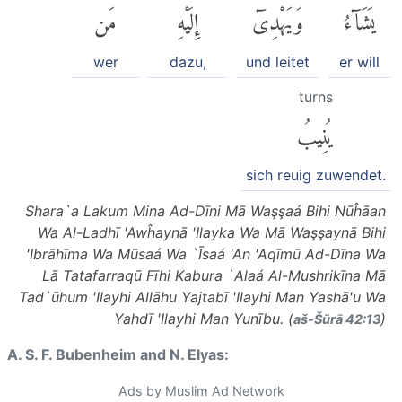
يَشَآءُ
وَيَهْدِىٓ
إِلَيْهِ
مَن
wer
dazu,
und leitet
er will
turns
يُنِيبُ
sich reuig zuwendet.
Shara`a Lakum Mina Ad-Dīni Mā Waşşaá Bihi Nūĥāan
Wa Al-Ladhī 'Awĥaynā 'Ilayka Wa Mā Waşşaynā Bihi
'Ibrāhīma Wa Mūsaá Wa `Īsaá 'An 'Aqīmū Ad-Dīna Wa
Lā Tatafarraqū Fīhi Kabura `Alaá Al-Mushrikīna Mā
Tad`ūhum 'Ilayhi Allāhu Yajtabī 'Ilayhi Man Yashā'u Wa
Yahdī 'Ilayhi Man Yunību. (
)
aš-Šūrā 42:13
A. S. F. Bubenheim and N. Elyas:
Ads by Muslim Ad Network