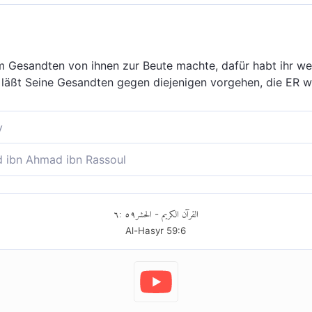
Gesandten von ihnen zur Beute machte, dafür habt ihr we
äßt Seine Gesandten gegen diejenigen vorgehen, die ER wil
y
m Gesandten von ihnen als Beute zugeteilt hat, habt ihr w
ibn Ahmad ibn Rassoul
eiht vielmehr seinen Gesandten Gewalt, über wen Er will. 
dten als Beute von ihnen gegeben hat - ihr brauchtet we
t Seinen Gesandten Gewalt über wen Er will; und Allah hat M
٦
:
٥٩
الحشر
القرآن الكريم
-
Al-Hasyr
59
:
6