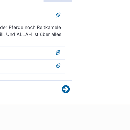
der Pferde noch Reitkamele
l. Und ALLAH ist über alles
eder Pferde noch Kamele
Und Gott hat Macht zu allen
der Pferde noch Kamele dazu
acht über alle Dinge.