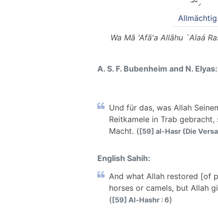
Allmächtig
Wa Mā 'Afā'a Allāhu `Alaá Ra
A. S. F. Bubenheim and N. Elyas:
Und für das, was Allah Seine
Reitkamele in Trab gebracht, 
Macht. (
[59] al-Hasr (Die Vers
English Sahih:
And what Allah restored [of p
horses or camels, but Allah g
(
)
[59] Al-Hashr : 6