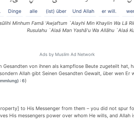
.
Dinge
alle
(ist) über
Und Allah
er will.
we
sūlihi Minhum Famā 'Awjaftum `Alayhi Min Khaylin Wa Lā Rik
Rusulahu `Alaá Man Yashā'u Wa Allāhu `Alaá Kul
Ads by Muslim Ad Network
m Gesandten von ihnen als kampflose Beute zugeteilt hat, 
sondern Allah gibt Seinen Gesandten Gewalt, über wen Er wi
)
ammlung) : 6
roperty] to His Messenger from them – you did not spur for
ives His messengers power over whom He wills, and Allah is