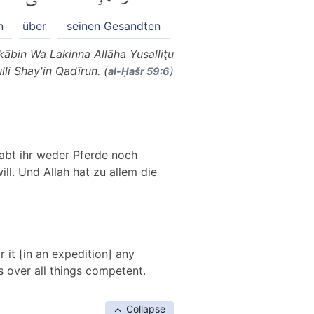
n
über
seinen Gesandten
ābin Wa Lakinna Allāha Yusalliţu
li Shay'in Qadīrun. (
)
al-Ḥašr 59:6
habt ihr weder Pferde noch
ll. Und Allah hat zu allem die
 it [in an expedition] any
 over all things competent.
Collapse