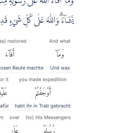
وَمَآ اَفَاۤءَ اللّٰهُ عَلٰى رَسُوْلِهٖ مِ
يَّشَاۤءُۗ وَاللّٰهُ عَلٰى كُلِّ شَيْءٍ قَ
as) restored
And what
وَمَآ
أَفَآءَ
losen Beute machte
Und was
or it
you made expedition
أَوْجَفْتُمْ
عَلَيْه
afür
habt ihr in Trab gebracht
om
over
(to) His Messengers
رُسُلَهُۥ
عَلَىٰ
م