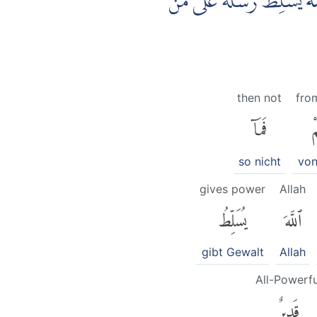
لّٰهَ يُسَلِّطُ رُسُلَهٗ عَلٰى مَنْ
then not
fro
ْ
فَمَآ
so nicht
von
gives power
Allah
ٱللَّهَ
يُسَلِّطُ
gibt Gewalt
Allah
All-Powerfu
قَدِيرٌ