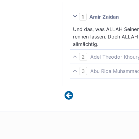
1
Amir Zaidan
Und das, was ALLAH Seinem 
rennen lassen. Doch ALLAH l
allmächtig.
2
Adel Theodor Khour
Und für das, was Gott seine
3
Abu Rida Muhammad 
anspornen müssen. Gott verl
Und was Allah Seinem Gesan
Dingen.
aufzubieten; aber Allah gib