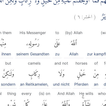
نْهُمْ فَمَآ اَوْجَفْتُمْ عَلَيْهِ مِنْ خَيْلٍ وَّلَا رِكَابٍ وَّلٰكِنَّ ال
)
٦
الحشر:
(
دِيْرٌ
m them
His Messenger
to
(by) Allah
(w
ٱللَّهُ
عَلَىٰ
رَسُولِهِۦ
مِنْهُم
 ihnen
seinem Gesandten
zu
Allah
zur kampf
but
camels
and not
horses
of
f
ِ
مِنْ
خَيْلٍ
وَلَا
رِكَابٍ
وَلَٰكِنَّ
sondern
an Reitkamelen,
und nicht
Pferden
an
d
l
thing
every
(is) on
And Allah
He wills
wh
َن
يَشَآءُۚ
وَٱللَّهُ
عَلَىٰ
كُلِّ
شَىْءٍ