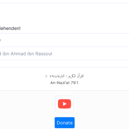
iehenden!
y
treißen,
ibn Ahmad ibn Rassoul
len der Ungläubigen) heftig entreißen
١
:
٧٩
النازعات
القرآن الكريم
-
An-Nazi'at
79
:
1
Donate