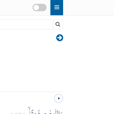
)
١
النازعات:
(