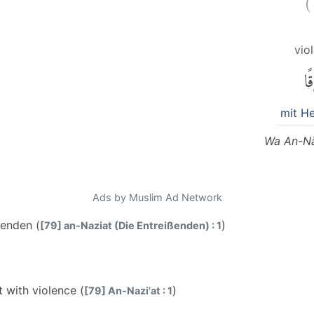
vio
ًا
mit He
Wa An-Nā
Ads by Muslim Ad Network
ßenden (
)
[79] an-Naziat (Die Entreißenden) : 1
 with violence (
)
[79] An-Nazi'at : 1