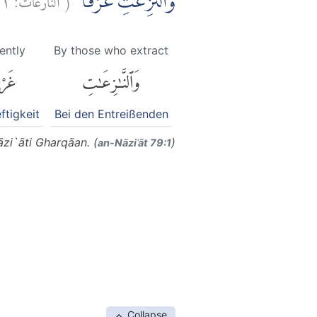
وَالنّٰزِعٰتِ غَرْقًاۙ
lently
By those who extract
وَٱلنَّٰزِعَٰتِ
غَرْق
ftigkeit
Bei den Entreißenden
zi`āti Gharqāan. (
)
an-Nāziʿāt 79:1
Collapse