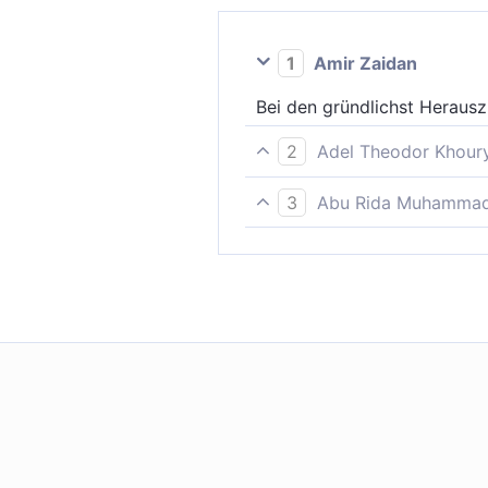
1
Amir Zaidan
Bei den gründlichst Herausz
2
Adel Theodor Khour
Bei denen, die mit Gewalt en
3
Abu Rida Muhammad 
Bei den (Engeln, die die See