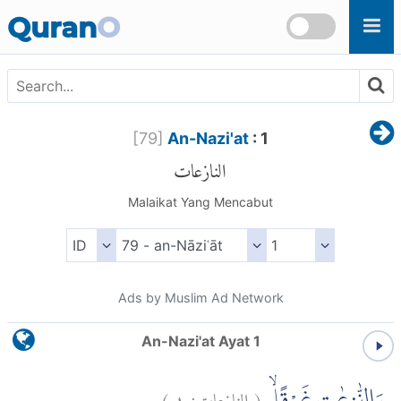
Skip to main content
Quran
O
[
79
]
An-Nazi'at
: 1
النازعات
Malaikat Yang Mencabut
Ads by Muslim Ad Network
An-Nazi'at Ayat 1
)
١
النازعات:
(