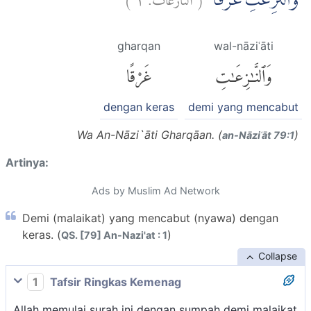
وَالنّٰزِعٰتِ غَرْقًاۙ
gharqan
wal-nāziʿāti
وَٱلنَّٰزِعَٰتِ
غَرْقًا
dengan keras
demi yang mencabut
Wa An-Nāzi`āti Gharqāan. (
)
an-Nāziʿāt 79:1
Artinya:
Ads by Muslim Ad Network
Demi (malaikat) yang mencabut (nyawa) dengan
keras. (
)
QS. [79] An-Nazi'at : 1
Collapse
1
Tafsir Ringkas Kemenag
Allah memulai surah ini dengan sumpah demi malaikat