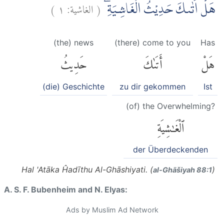
)
١
الغاشية:
(
هَلْ اَتٰىكَ حَدِيْثُ الْغَاشِيَةِۗ
(the) news
(there) come to you
Has
هَلْ
أَتَىٰكَ
حَدِيثُ
(die) Geschichte
zu dir gekommen
Ist
(of) the Overwhelming?
ٱلْغَٰشِيَةِ
der Überdeckenden
Hal 'Atāka Ĥadīthu Al-Ghāshiyati. (
)
al-Ghāšiyah 88:1
A. S. F. Bubenheim and N. Elyas:
Ads by Muslim Ad Network