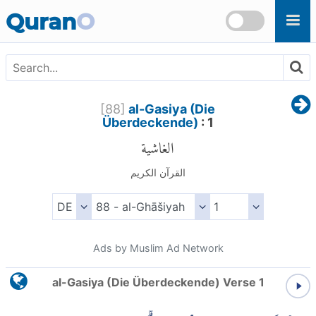
Skip to main content
Quran
O
[
88
]
al-Gasiya (Die
Überdeckende)
: 1
الغاشية
القرآن الكريم
Ads by Muslim Ad Network
al-Gasiya (Die Überdeckende) Verse 1