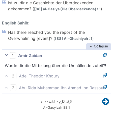
Ist zu dir die Geschichte der Überdeckenden
gekommen? (
)
[88] al-Gasiya (Die Überdeckende) : 1
English Sahih:
Has there reached you the report of the
Overwhelming [event]? (
)
[88] Al-Ghashiyah : 1
Collapse
1
Amir Zaidan
Wurde dir die Mitteilung über die Umhüllende zuteil?!
2
Adel Theodor Khoury
Ist die Geschichte von der alles bedeckenden
3
Abu Rida Muhammad ibn Ahmad ibn Rassoul
Katastrophe zu dir. gelangt?
Hat die Geschichte der Al-Gasiya dich erreicht?
١
:
٨٨
الغاشية
القرآن الكريم
-
Al-Gasyiyah
88
:
1