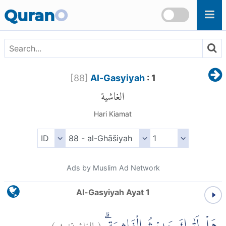
Skip to main content
Quran
O
[
88
]
Al-Gasyiyah
: 1
الغاشية
Hari Kiamat
Ads by Muslim Ad Network
Al-Gasyiyah Ayat 1
)
١
الغاشية:
(