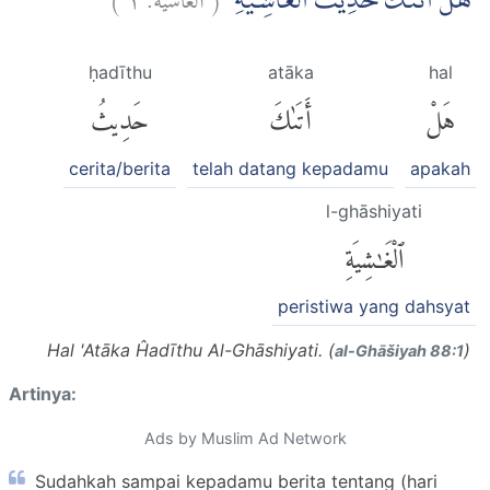
هَلْ اَتٰىكَ حَدِيْثُ الْغَاشِيَةِۗ
ḥadīthu
atāka
hal
هَلْ
أَتَىٰكَ
حَدِيثُ
cerita/berita
telah datang kepadamu
apakah
l-ghāshiyati
ٱلْغَٰشِيَةِ
peristiwa yang dahsyat
Hal 'Atāka Ĥadīthu Al-Ghāshiyati. (
)
al-Ghāšiyah 88:1
Artinya:
Ads by Muslim Ad Network
Sudahkah sampai kepadamu berita tentang (hari