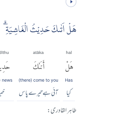
هَلْ اَتٰٮكَ حَدِيْثُ الْغَاشِيَةِۗ
dīthu
atāka
hal
هَلْ
أَتَىٰكَ
حَدِي
) news
(there) come to you
Has
کیا
آئی ہے تیرے پاس
خبر
طاہر القادری: