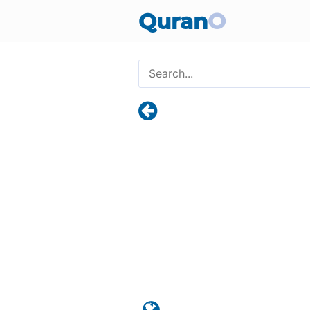
Quran
O