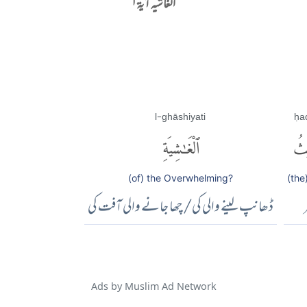
الغاشیہ آية ۱
l-ghāshiyati
ḥa
ثُ
ٱلْغَٰشِيَةِ
(of) the Overwhelming?
(the
ڈھانپ لینے والی کی/ چھا جانے والی آفت کی
Ads by Muslim Ad Network