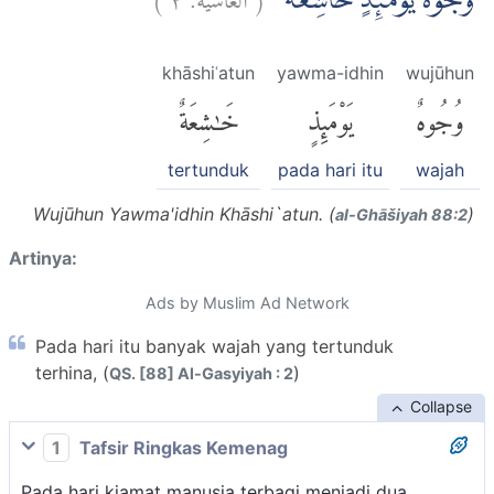
وُجُوْهٌ يَّوْمَىِٕذٍ خَاشِعَةٌ ۙ
khāshiʿatun
yawma-idhin
wujūhun
وُجُوهٌ
يَوْمَئِذٍ
خَٰشِعَةٌ
tertunduk
pada hari itu
wajah
Wujūhun Yawma'idhin Khāshi`atun. (
)
al-Ghāšiyah 88:2
Artinya:
Ads by Muslim Ad Network
Pada hari itu banyak wajah yang tertunduk
terhina, (
)
QS. [88] Al-Gasyiyah : 2
Collapse
1
Tafsir Ringkas Kemenag
Pada hari kiamat manusia terbagi menjadi dua,