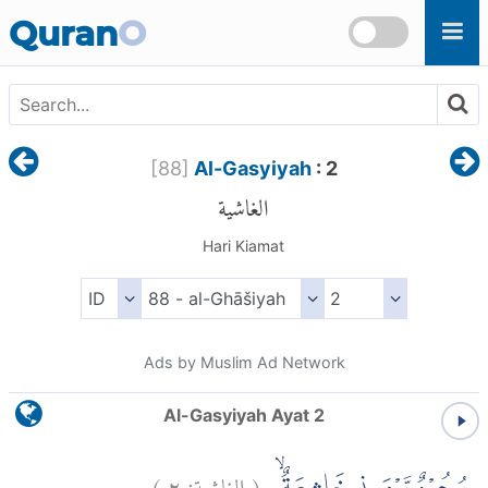
Skip to main content
Quran
O
[
88
]
Al-Gasyiyah
: 2
الغاشية
Hari Kiamat
Ads by Muslim Ad Network
Al-Gasyiyah Ayat 2
)
٢
الغاشية:
(