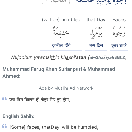
وُجُوْهٌ يَّوْمَىِٕذٍ خَاشِعَةٌ ۙ
(will be) humbled
that Day
Faces
وُجُوهٌ
يَوْمَئِذٍ
خَٰشِعَةٌ
ज़लील होंगे
उस दिन
कुछ चेहरे
Wujoohun yawmai
th
in kh
a
shi'a
tun
(
)
al-Ghāšiyah 88:2
Muhammad Faruq Khan Sultanpuri & Muhammad
Ahmed:
Ads by Muslim Ad Network
उस दिन कितने ही चेहरे गिरे हुए होंगे,
English Sahih:
[Some] faces, thatDay, will be humbled,