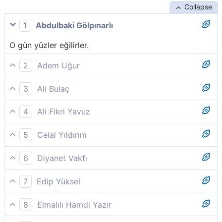
Collapse
1
Abdulbaki Gölpınarlı
O gün yüzler eğilirler.
2
Adem Uğur
O gün bir takım yüzler zelildir,
3
Ali Bulaç
O gün, öyle yüzler vardır ki, 'zillet içinde
4
Ali Fikri Yavuz
aşağılanmıştır.'
Bir takım yüzler vardır ki, o gün zelildir;
5
Celal Yıldırım
Yüzler var ki, o gün kararıp aşağılanmıştır.
6
Diyanet Vakfı
O gün bir takım yüzler zelildir,
7
Edip Yüksel
O gün yüzler saygı gösterir.
8
Elmalılı Hamdi Yazır