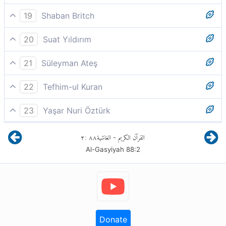
O gün, yüzler vardır yere yıkılmış.
19
Shaban Britch
O gün, yüzler vardır yere yıkılmış,
20
Suat Yıldırım
Yüzler vardır o gün yere eğilmiştir, zelildir!
21
Süleyman Ateş
Yüzler var ki o gün öne düşüktür,
22
Tefhim-ul Kuran
O gün, öyle yüzler vardır ki, ´zillet içinde
23
Yaşar Nuri Öztürk
aşağılanmıştır.´
Yüzler vardır o gün zilletle öne eğilmiştir.
٢
:
٨٨
الغاشية
القرآن الكريم
-
Al-Gasyiyah
88
:
2
Donate