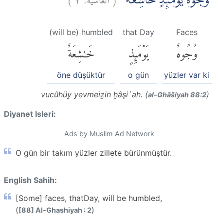
وُجُوْهٌ يَّوْمَىِٕذٍ خَاشِعَةٌ ۙ
(will be) humbled
that Day
Faces
وُجُوهٌ
يَوْمَئِذٍ
خَٰشِعَةٌ
öne düşüktür
o gün
yüzler var ki
vucûhüy yevmeiẕin ḫâşi`ah. (
)
al-Ghāšiyah 88:2
Diyanet Isleri:
Ads by Muslim Ad Network
O gün bir takım yüzler zillete bürünmüştür.
English Sahih:
[Some] faces, thatDay, will be humbled,
(
)
[88] Al-Ghashiyah : 2