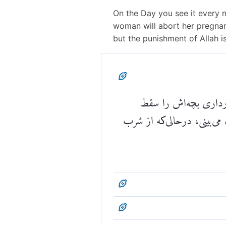
On the Day you see it every n
woman will abort her pregnanc
but the punishment of Allah is
ارداری بچه‌اش را سقط
می‌بینی، درحالی‌که از شرب
ش را فراموش می‌کند و هر
نیستند؛ بلکه عذاب الله