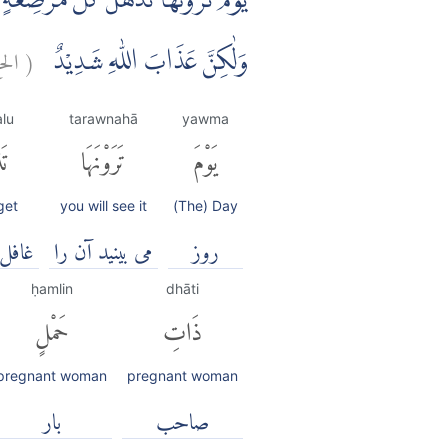
يَوْمَ تَرَوْنَهَا تَذْهَلُ كُلُّ مُرْضِ
(
الح
وَلٰكِنَّ عَذَابَ اللّٰهِ شَدِيْدٌ
lu
tarawnahā
yawma
يَوْمَ
تَرَوْنَهَا
تَ
rget
you will see it
(The) Day
روز
می بینید آن را
غافل
ḥamlin
dhāti
ذَاتِ
حَمْلٍ
pregnant woman
pregnant woman
صاحب
بار