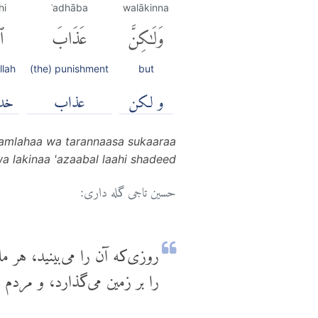
hi
ʿadhāba
walākinna
وَلَٰكِنَّ
عَذَابَ
ٱل
llah
(the) punishment
but
و لكن
عذاب
خدا
 hamlahaa wa tarannaasa sukaaraa
 lakinaa 'azaabal laahi shadeed
حسین تاجی گله داری:
روزی‌که آن را می‌بینید، هر 
را بر زمین می‌گذارد، و مردم