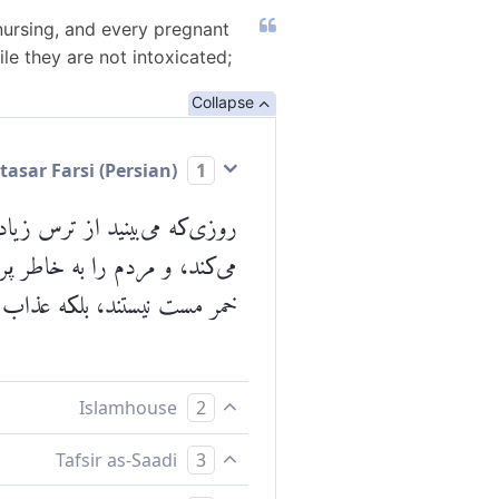
nursing, and every pregnant
le they are not intoxicated;
Collapse
Mokhtasar Farsi (Persian)
1
روزی‌که می‌بینید از ترس زی
می‌کند، و مردم را به خاطر پ
خمر مست نیستند، بلکه عذاب 
Islamhouse
2
روزی که آن را ‌می‌بینید، [آ
Tafsir as-Saadi
3
[موجودِ] بارداری جنین خود ر