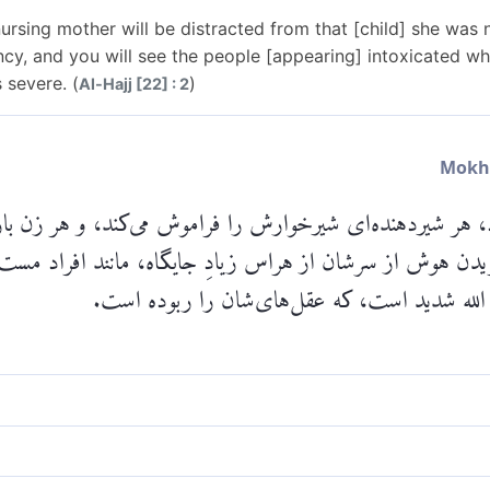
ursing mother will be distracted from that [child] she was 
y, and you will see the people [appearing] intoxicated whi
 severe. (
)
Al-Hajj [22] : 2
اد، هر شیردهنده‌ای شیرخوارش را فراموش می‌کند، و هر زن ب
ریدن هوش از سرشان از هراس زیادِ جایگاه، مانند افراد مست 
الله شدید است، که عقل‌های‌شان را ربوده است.
نچنان وحشتناک است که] هر مادرِ شیرده‌ای [فرزندِ] شیرخوار
ا [بر زمین] می‌نهد و مردم را مست می‌بینی، در حالی که مست 