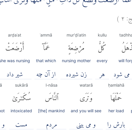
عَةٍ عَمَّآ اَرْضَعَتْ وَتَضَعُ كُلُّ ذَاتِ حَمْلٍ حَمْلَهَا وَتَرَى ال
ج:
٢
)
arḍaʿat
ʿammā
mur'ḍiʿatin
kullu
tadhha
ذْهَلُ
كُلُّ
مُرْضِعَةٍ
عَمَّآ
أَرْضَعَتْ
she was nursing
that which
nursing mother
every
will fo
 می شود
هر
زن شیرده
از آن چه
شیر داد
ā
sukārā
l-nāsa
watarā
ḥamlahā
حَمْلَهَا
وَتَرَى
ٱلنَّاسَ
سُكَٰرَىٰ
not
intoxicated
[the] mankind
and you will see
her load
بارش را
و می بینی
مردم
مست
و ن