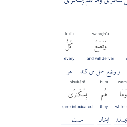
نَّاسَ سُكٰرٰى وَمَا هُمْ بِسُكٰرٰى
kullu
wataḍaʿu
وَتَضَعُ
كُلُّ
every
and will deliver
و وضع حمل می کند
هر
bisukārā
hum
wam
وَمَا
هُم
بِسُكَٰرَىٰ
(are) intoxicated
they
while 
یستند
ايشان
مست