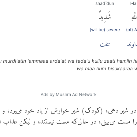
shadīdun
l-la
لَّهِ
شَدِيدٌ
(will be) severe
(of) A
وند
سخت
 murdi'atin 'ammaaa arda'at wa tada'u kullu zaati hamlin
wa maa hum bisukaaraa wa
Ads by Muslim Ad Network
مادر شیر دهی، (کودک) شیر خوارش از یاد خود می‌برد، و 
 را مست می‌بینی، در حالی‌که مست نیستند، و لیکن عذاب ا