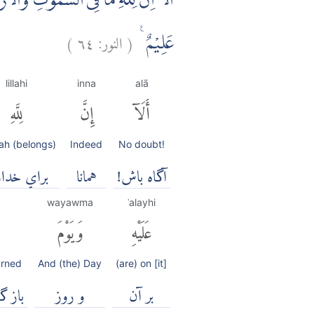
اَلَآ اِنَّ لِلّٰهِ مَا فِى السَّمٰوٰتِ وَالْاَر
(
النور:
٦٤
)
عَلِيْمٌ ࣖ
lillahi
inna
alā
أَلَآ
إِنَّ
لِلَّهِ
lah (belongs)
Indeed
No doubt!
آگاه باش!
همانا
براي خداو
wayawma
ʿalayhi
عَلَيْهِ
وَيَوْمَ
urned
And (the) Day
(are) on [it]
بر آن
و روز
باز گ