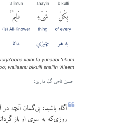
ʿalīmun
shayin
bikulli
بِكُلِّ
شَىْءٍ
عَلِيمٌۢ
(is) All-Knower
thing
of every
به هر
چيزي
دانا
urja'oona ilaihi fa yunaabi 'uhum
o; wallaahu bikulli shai'in 'Aleem
حسین تاجی گله داری:
آگاه باشید، بی‌گمان آنچه در آس
روزی‌که به سوی او باز گردانده