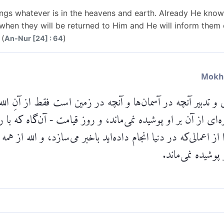
ongs whatever is in the heavens and earth. Already He kno
when they will be returned to Him and He will inform them
 (
)
An-Nur [24] : 64
 و تدبیر آنچه در آسمان‌ها و آنچه در زمین است فقط از آنِ ال
‌ای از آن بر او پوشیده نمی‌ماند، و روز قیامت - آن‌گاه که ب
 از اعمالی‌که در دنیا انجام داده‌اید باخبر می‌سازد، و الله از ه
 پوشیده نمی‌ماند.
آسمان‌ها و زمین است از آنِ الله است و یقیناً او می‌داند که شم