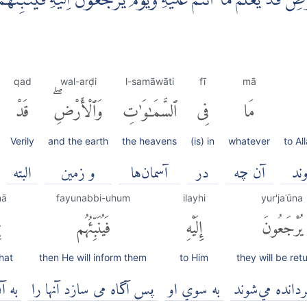
ْضِۗ قَدْ يَعْلَمُ مَآ اَنْتُمْ عَلَيْهِۗ وَيَوْمَ يُرْجَعُوْنَ اِلَيْهِ فَيُنَبِّئُهُمْ
qad
wal-arḍi
l-samāwāti
fī
mā
مَا
فِى
ٱلسَّمَٰوَٰتِ
وَٱلْأَرْضِۖ
قَدْ
Verily
and the earth
the heavens
(is) in
whatever
to Al
ند
آن چه
در
آسمان‌ها
و زمين
البته
mā
fayunabbi-uhum
ilayhi
yur'jaʿūna
يُرْجَعُونَ
إِلَيْهِ
فَيُنَبِّئُهُم
ب
hat
then He will inform them
to Him
they will be ret
ردانده مي‌شوند
به سوي او
پس آگاه می سازد آنها را
به آ