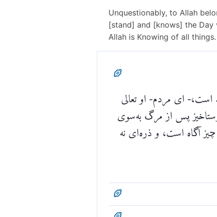
Unquestionably, to Allah bel
[stand] and [knows] the Day 
Allah is Knowing of all things.
له است،- ای مردم- او تعالی
ا رستاخیز پس از مرگ به‌سوی
مه چیز آگاه است، و ذره‌ای نه
ا [بر چه کار و] در چه حالى