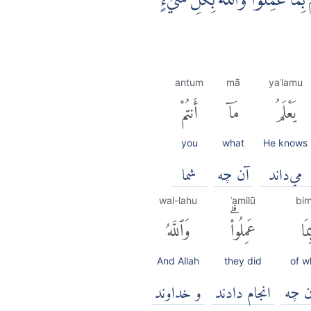
 بِمَا عَمِلُوْاۗ وَاللّٰهُ بِكُلِّ شَيْءٍ
antum
mā
yaʿlamu
يَعْلَمُ
مَآ
أَنتُمْ
you
what
He knows
مي‌داند
آن چه
شما
wal-lahu
ʿamilū
bi
ِمَا
عَمِلُوا۟ۗ
وَٱللَّهُ
And Allah
they did
of w
ن چه
انجام دادند
و خداوند