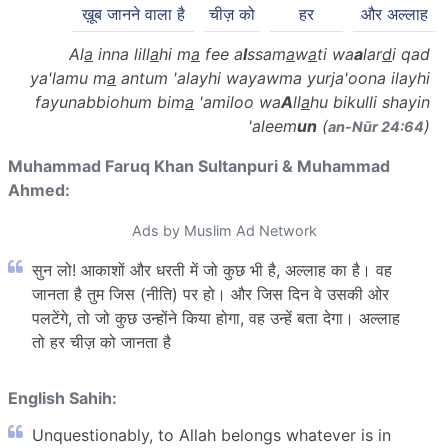
ख़ूब जानने वाला है
चीज़ को
हर
और अल्लाह
Al
a
inna lill
a
hi m
a
fee a
l
ssam
a
w
a
ti wa
a
lar
d
i qad
ya'lamu m
a
antum 'alayhi wayawma yurja'oona ilayhi
fayunabbiohum bim
a
'amiloo wa
A
ll
a
hu bikulli shayin
'aleem
un
(
)
an-Nūr 24:64
Muhammad Faruq Khan Sultanpuri & Muhammad
Ahmed:
Ads by Muslim Ad Network
सुन लो! आकाशों और धरती में जो कुछ भी है, अल्लाह का है। वह
जानता है तुम जिस (नीति) पर हो। और जिस दिन वे उसकी ओर
पलटेंगे, तो जो कुछ उन्होंने किया होगा, वह उन्हें बता देगा। अल्लाह
तो हर चीज़ को जानता है
English Sahih:
Unquestionably, to Allah belongs whatever is in