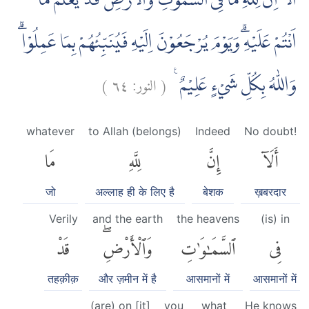
اَلَآ اِنَّ لِلّٰهِ مَا فِى السَّمٰوٰتِ وَالْاَرْضِۗ قَدْ يَعْلَمُ مَآ
اَنْتُمْ عَلَيْهِۗ وَيَوْمَ يُرْجَعُوْنَ اِلَيْهِ فَيُنَبِّئُهُمْ بِمَا عَمِلُوْاۗ
)
٦٤
النور:
(
وَاللّٰهُ بِكُلِّ شَيْءٍ عَلِيْمٌ ࣖ
whatever
to Allah (belongs)
Indeed
No doubt!
أَلَآ
إِنَّ
لِلَّهِ
مَا
जो
अल्लाह ही के लिए है
बेशक
ख़बरदार
Verily
and the earth
the heavens
(is) in
فِى
ٱلسَّمَٰوَٰتِ
وَٱلْأَرْضِۖ
قَدْ
तहक़ीक़
और ज़मीन में है
आसमानों में
आसमानों में
(are) on [it]
you
what
He knows