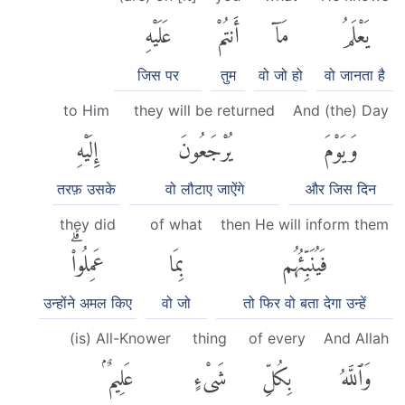
يَعْلَمُ
مَآ
أَنتُمْ
عَلَيْهِ
जिस पर
तुम
वो जो हो
वो जानता है
to Him
they will be returned
And (the) Day
وَيَوْمَ
يُرْجَعُونَ
إِلَيْهِ
तरफ़ उसके
वो लौटाए जाऐंगे
और जिस दिन
they did
of what
then He will inform them
فَيُنَبِّئُهُم
بِمَا
عَمِلُوا۟ۗ
उन्होंने अमल किए
वो जो
तो फिर वो बता देगा उन्हें
(is) All-Knower
thing
of every
And Allah
وَٱللَّهُ
بِكُلِّ
شَىْءٍ
عَلِيمٌۢ