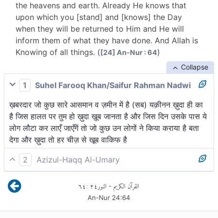
the heavens and earth. Already He knows that
upon which you [stand] and [knows] the Day
when they will be returned to Him and He will
inform them of what they have done. And Allah is
Knowing of all things. (
)
[24] An-Nur : 64
Collapse
1
Suhel Farooq Khan/Saifur Rahman Nadwi
ख़बरदार जो कुछ सारे आसमान व ज़मीन में है (सब) यक़ीनन ख़ुदा ही का
है जिस हालत पर तुम हो ख़ुदा ख़ूब जानता है और जिस दिन उसके पास ये
लोग लौटा कर लाएँ जाएँगें तो जो कुछ उन लोगों ने किया कराया है बता
देगा और ख़ुदा तो हर चीज़ से खूब वाकिफ है
2
Azizul-Haqq Al-Umary
सावधान! अल्लाह ही का है, जो आकाशों तथा धरती में है, वह जानता है,
٦٤
:
٢٤
النور
القرآن الكريم
-
जिस (दशा) पर तुम हो और जिस दिन वे उसकी ओर फेरे जायेंगे, तो उन्हें
An-Nur
24
:
64
बता[1] देगा, जो उन्होंने किया है और अल्लाह प्रत्येक चीज़ का अति ज्ञानी
है।