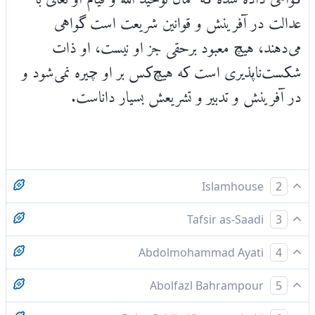
عدالت در آفرینش و قوانین شریعت است گواهی
می‌دهند، هیچ معبود برحقی جز او نیست، او ذات
شکست‌ناپذیری است که هیچ‌کس بر او چیره نمی‌شود و
در آفرینش و تدبیر و تشریعش بسیار داناست.
Islamhouse
2
الله، ‌که [در جهان هستی] برپادارندۀ عدل است، گواهی
Tafsir as-Saadi
3
داده است که معبودی [به‌حق] جز او نیست و فرشتگان
شَهِدَ اللّهُ أَنَّهُ لاَ إِلَـهَ إِلاَّ هُوَ وَالْمَلاَئِكَةُ وَأُوْلُواْ الْعِلْمِ قَآئِمَاً
Abdolmohammad Ayati
4
و علما [نیز بر یگانگی و عدالتِ الهی گواهی می‌دهند].
بِالْقِسْطِ لاَ إِلَـهَ إِلاَّ هُوَ الْعَزِيزُ الْحَكِيمُ، خداوند گواهي مي
اللّه حكم كرد -و فرشتگان و دانشمندان نيز- كه هيچ
معبودی [به‌حق] جز او نیست [که] شکست‌ناپذیرِ حکیم
Abolfazl Bahrampour
5
دهد که هيچ معبود بر حقي جز او نيست، و نيز گواهي مي
خدايى بر پاى دارنده عدل جز او نيست. خدايى جز او