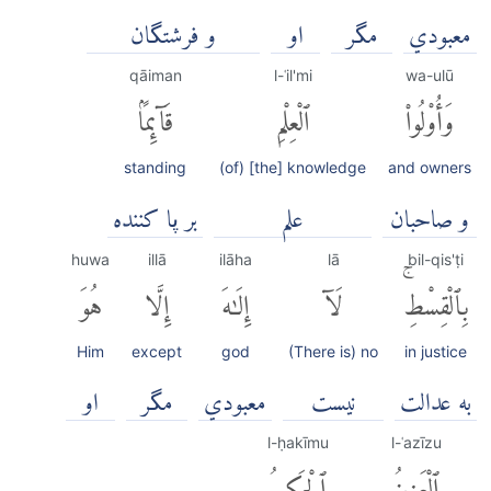
معبودي
مگر
او
و فرشتگان
qāiman
l-ʿil'mi
wa-ulū
وَأُو۟لُوا۟
ٱلْعِلْمِ
قَآئِمًۢا
standing
(of) [the] knowledge
and owners
و صاحبان
علم
بر پا كننده
huwa
illā
ilāha
lā
bil-qis'ṭi
بِٱلْقِسْطِۚ
لَآ
إِلَٰهَ
إِلَّا
هُوَ
Him
except
god
(There is) no
in justice
به عدالت
نيست
معبودي
مگر
او
l-ḥakīmu
l-ʿazīzu
ٱلْعَزِيزُ
ٱلْحَكِيمُ