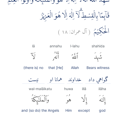
شَهِدَ اللّٰهُ اَنَّهٗ لَآ اِلٰهَ اِلَّا هُوَۙ وَالْمَلٰۤىِٕكَةُ وَاُولُوا الْعِلْمِ
قَاۤىِٕمًاۢ بِالْقِسْطِۗ لَآ اِلٰهَ اِلَّا هُوَ الْعَزِيْزُ
(
آل عمران:
١٨
)
الْحَكِيْمُ
lā
annahu
l-lahu
shahida
شَهِدَ
ٱللَّهُ
أَنَّهُۥ
لَآ
(there is) no
that [He]
Allah
Bears witness
گواهي داد
خداوند
همانا او
نيست
wal-malāikatu
huwa
illā
ilāha
إِلَٰهَ
إِلَّا
هُوَ
وَٱلْمَلَٰٓئِكَةُ
and (so do) the Angels
Him
except
god