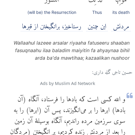
(will be) the Resurrection
Thus
its death
مردنش
اين چنين
رستاخیز، برانگیختن از قبرها
Wallaahul lazeee arsalar riyaaha fatuseeru shaaban
fasuqnaahu ilaa baladim maiyitin fa ahyaynaa bihil
arda ba'da mawtihaa; kazaalikan nushoor
حسین تاجی گله داری:
Ads by Muslim Ad Network
و الله کسی است که باد‌ها را فرستاد، آنگاه (آن
باد‌ها) ابر‌ها را بر می‌انگیزند، پس آن (ابر‌ها) را به
سوی سرزمین مرده راندیم، آنگاه بوسیلۀ آن زمین
را بعد از مردنش زنده کردیم، بر انگیختن (مردگان