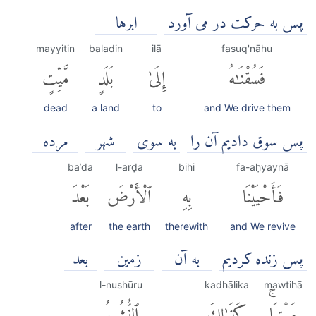
پس به حرکت در می آورد
ابرها
mayyitin
baladin
ilā
fasuq'nāhu
فَسُقْنَٰهُ
إِلَىٰ
بَلَدٍ
مَّيِّتٍ
dead
a land
to
and We drive them
پس سوق دادیم آن را
به سوی
شهر
مرده
baʿda
l-arḍa
bihi
fa-aḥyaynā
فَأَحْيَيْنَا
بِهِ
ٱلْأَرْضَ
بَعْدَ
after
the earth
therewith
and We revive
پس زنده کردیم
به آن
زمين
بعد
l-nushūru
kadhālika
mawtihā
مَوْتِهَاۚ
كَذَٰلِكَ
ٱلنُّشُورُ