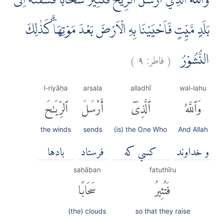
وَاللّٰهُ الَّذِيْٓ اَرْسَلَ الرِّيٰحَ فَتُثِيْرُ سَحَابًا فَسُقْنٰهُ اِلٰى
بَلَدٍ مَّيِّتٍ فَاَحْيَيْنَا بِهِ الْاَرْضَ بَعْدَ مَوْتِهَاۗ كَذٰلِكَ
(
فاطر:
٩
)
النُّشُوْرُ
l-riyāḥa
arsala
alladhī
wal-lahu
وَٱللَّهُ
ٱلَّذِىٓ
أَرْسَلَ
ٱلرِّيَٰحَ
the winds
sends
(is) the One Who
And Allah
و خداوند
كسي كه
فرستاد
بادها
saḥāban
fatuthīru
فَتُثِيرُ
سَحَابًا
(the) clouds
so that they raise