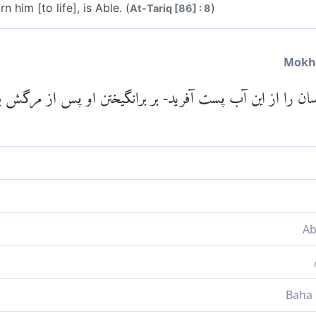
rn him [to life], is Able. (
)
At-Tariq [86] : 8
انسان را از این آب پست آفرید- بر برانگیختن او پس از مرگش
او [پس از مرگ] تواناست.
Please check ayah 86
ت
ن آن تواناست