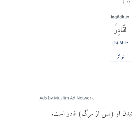
laqādirun
لَقَادِرٌ
(is) Able
توانا
Ads by Muslim Ad Network
ردانیدن او (پس از مرگ) قادر است.