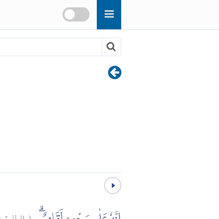
(
الطارق: