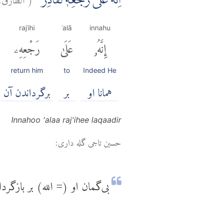
اِنَّهٗ عَلٰى رَجْعِهٖ لَقَادِرٌۗ
rajʿihi
ʿalā
innahu
إِنَّهُۥ
عَلَىٰ
رَجْعِهِۦ
return him
to
Indeed He
همانا او
بر
برگرداندن آن
Innahoo 'alaa raj'ihee laqaadir
حسین تاجی گله داری:
بی‌گمان او (= الله) بر بازگ