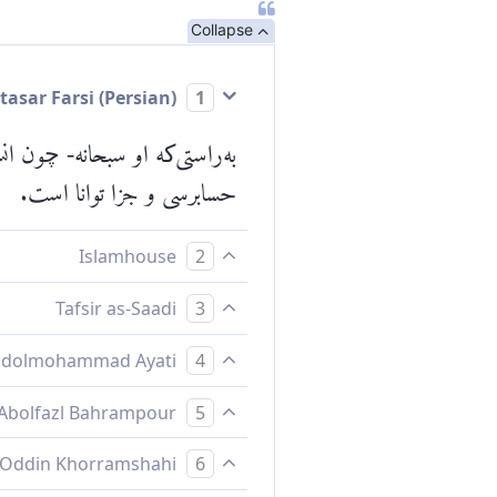
Collapse
Mokhtasar Farsi (Persian)
1
به‌راستی‌که او سبحانه- چون 
حسابرسی و جزا توانا است.
Islamhouse
2
بی‌گمان، الله بر بازگرداندن 
Tafsir as-Saadi
3
:17 for complete tafsir.
Abdolmohammad Ayati
4
خدا به باز گردانيدن او تواناس
Abolfazl Bahrampour
5
بى‌ترديد، خداوند بر بازگرداند
Baha Oddin Khorramshahi
6