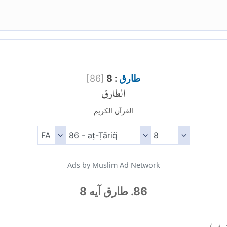
طارق
: 8
]
86
[
الطارق
القرآن الكريم
Ads by Muslim Ad Network
86. طارق آیه 8
)
٨