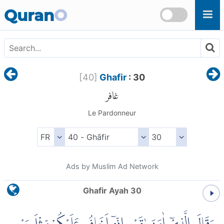
Skip to main content
Quran
O
[
40
]
Ghafir
: 30
غافر
Le Pardonneur
Ads by Muslim Ad Network
Ghafir Ayah 30