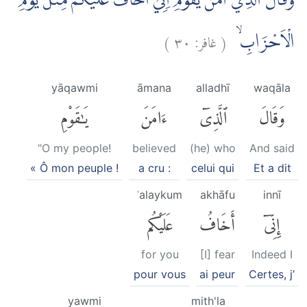
وَقَالَ الَّذِيْٓ اٰمَنَ يٰقَوْمِ اِنِّيْٓ اَخَافُ عَلَيْكُمْ مِّثْلَ يَوْمِ
)
٣٠
غافر:
(
الْاَحْزَابِۙ
yāqawmi
āmana
alladhī
waqāla
وَقَالَ
ٱلَّذِىٓ
ءَامَنَ
يَٰقَوْمِ
"O my people!
believed
(he) who
And said
« Ô mon peuple !
a cru :
celui qui
Et a dit
ʿalaykum
akhāfu
innī
إِنِّىٓ
أَخَافُ
عَلَيْكُم
for you
[I] fear
Indeed I
pour vous
ai peur
Certes, j’
yawmi
mith'la