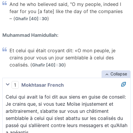
And he who believed said, "O my people, indeed I
fear for you [a fate] like the day of the companies
– (
)
Ghafir [40] : 30
Muhammad Hamidullah:
Et celui qui était croyant dit: «O mon peuple, je
crains pour vous un jour semblable à celui des
coalisés. (
)
Ghafir [40] : 30
Collapse
1
Mokhtasar French
Celui qui avait la foi dit aux siens en guise de conseil:
Je crains que, si vous tuez Moïse injustement et
arbitrairement, s’abatte sur vous un châtiment
semblable à celui qui s’est abattu sur les coalisés du
passé qui s’allièrent contre leurs messagers et qu’Allah
a anéantis.