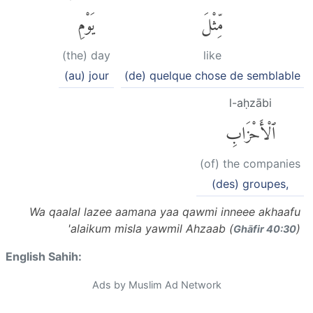
مِّثْلَ
يَوْمِ
(the) day
like
(au) jour
(de) quelque chose de semblable
l-aḥzābi
ٱلْأَحْزَابِ
(of) the companies
(des) groupes,
Wa qaalal lazee aamana yaa qawmi inneee akhaafu
'alaikum misla yawmil Ahzaab (
)
Ghāfir 40:30
English Sahih:
Ads by Muslim Ad Network