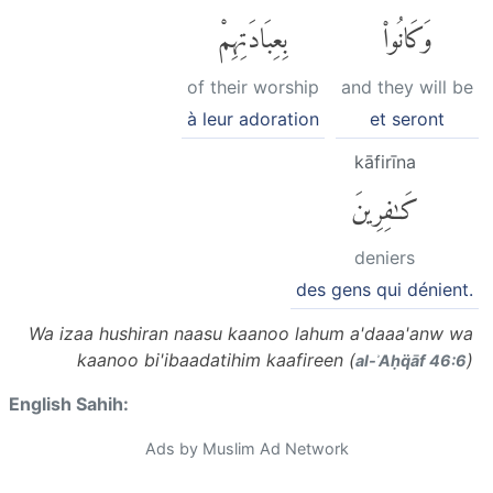
وَكَانُوا۟
بِعِبَادَتِهِمْ
of their worship
and they will be
à leur adoration
et seront
kāfirīna
كَٰفِرِينَ
deniers
des gens qui dénient.
Wa izaa hushiran naasu kaanoo lahum a'daaa'anw wa
kaanoo bi'ibaadatihim kaafireen (
)
al-ʾAḥq̈āf 46:6
English Sahih:
Ads by Muslim Ad Network