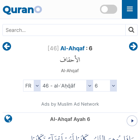
Skip to main content
Quran
O
[
46
]
Al-Ahqaf
: 6
الأحقاف
Al-Ahqaf
Ads by Muslim Ad Network
Al-Ahqaf Ayah 6