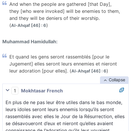
And when the people are gathered [that Day],
they [who were invoked] will be enemies to them,
and they will be deniers of their worship.
(
)
Al-Ahqaf [46] : 6
Muhammad Hamidullah:
Et quand les gens seront rassemblés [pour le
Jugement] elles seront leurs ennemies et nieront
leur adoration [pour elles]. (
)
Al-Ahqaf [46] : 6
Collapse
1
Mokhtasar French
En plus de ne pas leur être utiles dans le bas monde,
leurs idoles seront leurs ennemis lorsqu’ils seront
rassemblés avec elles le Jour de la Résurrection, elles
se désavoueront d’eux et nieront qu’elles avaient
connaissance de l’adoration qu’ils leur vouaient.