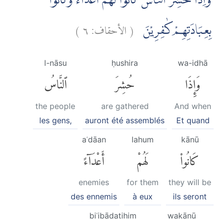
وَاِذَا حُشِرَ النَّاسُ كَانُوْا لَهُمْ اَعْدَاۤءً وَّكَانُوْا
)
٦
الأحقاف:
(
بِعِبَادَتِهِمْ كٰفِرِيْنَ
l-nāsu
ḥushira
wa-idhā
وَإِذَا
حُشِرَ
ٱلنَّاسُ
the people
are gathered
And when
les gens,
auront été assemblés
Et quand
aʿdāan
lahum
kānū
كَانُوا۟
لَهُمْ
أَعْدَآءً
enemies
for them
they will be
des ennemis
à eux
ils seront
biʿibādatihim
wakānū