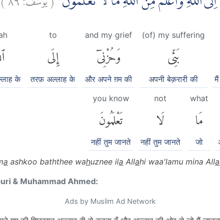
 اِلَى اللّٰهِ وَاَعْلَمُ مِنَ اللّٰهِ مَا لَا تَعْلَمُوْنَ
lah
to
and my grief
(of) my suffering
بَثِّى
وَحُزْنِىٓ
إِلَى
ٱلل
्लाह के
तरफ़ अल्लाह के
और अपने ग़म की
अपनी बेक़रारी की
म
you know
not
what
مَا
لَا
تَعْلَمُونَ
नहीं तुम जानते
नहीं तुम जानते
जो
m
a
ashkoo baththee wa
h
uznee il
a
All
a
hi waa'lamu mina All
a
puri & Muhammad Ahmed:
Ads by Muslim Ad Network