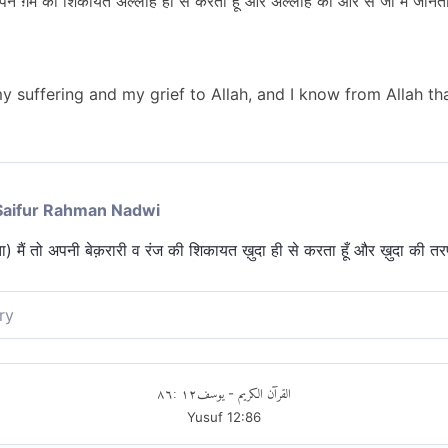
ने ग़म की शिकायत अल्लाह ही से करता हूँ और अल्लाह की ओर से जो मैं जानता ह
my suffering and my grief to Allah, and I know from Allah t
Saifur Rahman Nadwi
ा) मैं तो अपनी बेक़रारी व रंज की शिकायत ख़ुदा ही से करता हूँ और ख़ुदा की तरफ स
ry
की शिकायत अल्लाह के सिवा किसी से नहीं करता और अल्लाह की ओर से वह बात
٨٦
:
١٢
يوسف
القرآن الكريم
-
Yusuf
12
:
86