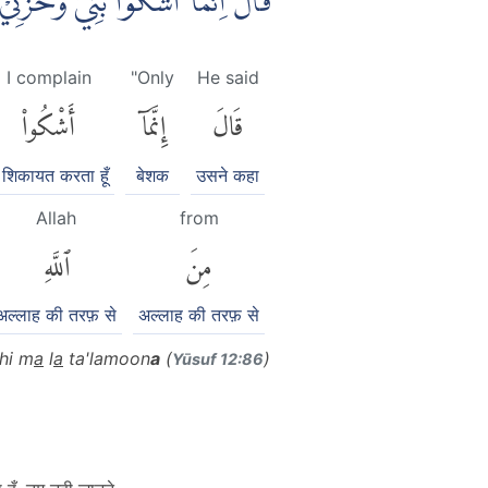
قَالَ اِنَّمَآ اَشْكُوْا بَثِّيْ وَحُزْنِيْٓ
I complain
"Only
He said
قَالَ
إِنَّمَآ
أَشْكُوا۟
ैं शिकायत करता हूँ
बेशक
उसने कहा
Allah
from
مِنَ
ٱللَّهِ
अल्लाह की तरफ़ से
अल्लाह की तरफ़ से
hi m
a
l
a
ta'lamoon
a
(
)
Yūsuf 12:86