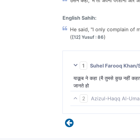
उसने कहा, 'मैं तो अपनी परेशानी और अप
English Sahih:
He said, "I only complain of 
(
)
[12] Yusuf : 86
1
Suhel Farooq Khan/
याक़ूब ने कहा (मै तुमसे कुछ नहीं कहत
जानते हो
2
Azizul-Haqq Al-Uma
उसने कहाः मैं अपनी आपदा तथा शोक 