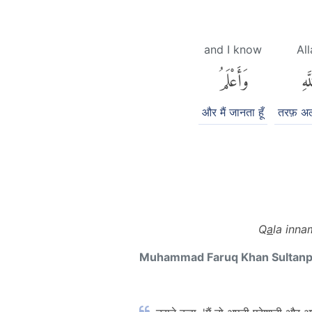
and I know
Al
َّهِ
وَأَعْلَمُ
और मैं जानता हूँ
तरफ़ अल
Q
a
la inna
Muhammad Faruq Khan Sultan