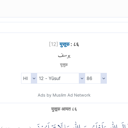
[
12
]
युसूफ
: ८६
يوسف
यूसुफ़
Ads by Muslim Ad Network
युसूफ आयत ८६
)
٨٦
يوسف:
(