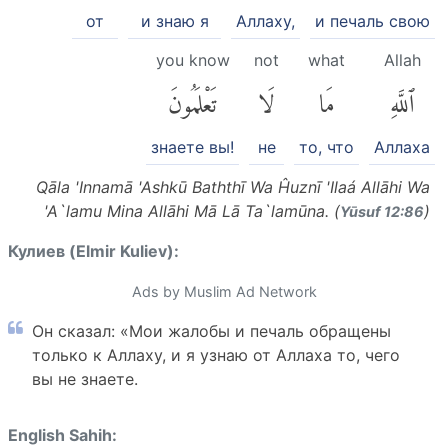
от
и знаю я
Аллаху,
и печаль свою
you know
not
what
Allah
ٱللَّهِ
مَا
لَا
تَعْلَمُونَ
знаете вы!
не
то, что
Аллаха
Qāla 'Innamā 'Ashkū Baththī Wa Ĥuznī 'Ilaá Allāhi Wa
'A`lamu Mina Allāhi Mā Lā Ta`lamūna. (
)
Yūsuf 12:86
Кулиев (Elmir Kuliev):
Ads by Muslim Ad Network
Он сказал: «Мои жалобы и печаль обращены
только к Аллаху, и я узнаю от Аллаха то, чего
вы не знаете.
English Sahih: