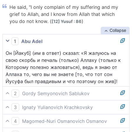
He said, "I only complain of my suffering and my
grief to Allah, and I know from Allah that which
you do not know. (
)
[12] Yusuf : 86
Collapse
1
Abu Adel
Он [Йакуб] (им в ответ) сказал: «Я жалуюсь на
свою скорбь и печаль (только) Аллаху (только к
Которому полезно жаловаться), ведь я знаю от
Аллаха то, чего вы не знаете [то, что тот сон
Йусуфа был правдивым и что поэтому он жив]!
2
Gordy Semyonovich Sablukov
Он сказал: "Предаю моё огорчение и мою печаль
3
Ignaty Yulianovich Krachkovsky
Богу, а от Бога знаю то, чего вы не знаете.
Он сказал: "Я жалуюсь на свою скорбь и печаль
4
Magomed-Nuri Osmanovich Osmanov
Аллаху, ведь я знаю от Аллаха то, чего вы не