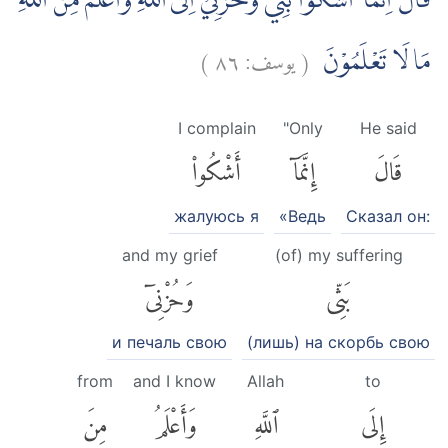
قَالَ اِنَّمَآ اَشْكُوْا بَثِّيْ وَحُزْنِيْٓ اِلَى اللّٰهِ وَاَعْلَمُ مِنَ اللّٰهِ
)
٨٦
يوسف:
(
مَا لَا تَعْلَمُوْنَ
I complain
"Only
He said
قَالَ
إِنَّمَآ
أَشْكُوا۟
жалуюсь я
«Ведь
Сказал он:
and my grief
(of) my suffering
بَثِّى
وَحُزْنِىٓ
и печаль свою
(лишь) на скорбь свою
from
and I know
Allah
to
إِلَى
ٱللَّهِ
وَأَعْلَمُ
مِنَ