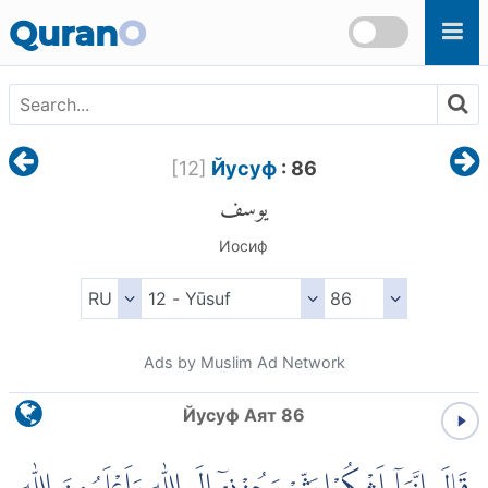
Skip to main content
Quran
O
[
12
]
Йусуф
: 86
يوسف
Иосиф
Ads by Muslim Ad Network
Йусуф Аят 86