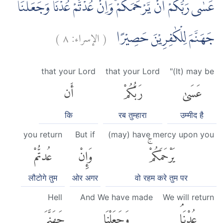
عَسٰى رَبُّكُمْ اَنْ يَّرْحَمَكُمْۚ وَاِنْ عُدْتُّمْ عُدْنَاۘ وَجَعَلْنَا
)
٨
الإسراء:
(
جَهَنَّمَ لِلْكٰفِرِيْنَ حَصِيْرًا
that your Lord
that your Lord
"(It) may be
عَسَىٰ
رَبُّكُمْ
أَن
कि
रब तुम्हारा
उम्मीद है
you return
But if
(may) have mercy upon you
يَرْحَمَكُمْۚ
وَإِنْ
عُدتُّمْ
लौटोगे तुम
ओर अगर
वो रहम करे तुम पर
Hell
And We have made
We will return
عُدْنَاۘ
وَجَعَلْنَا
جَهَنَّمَ