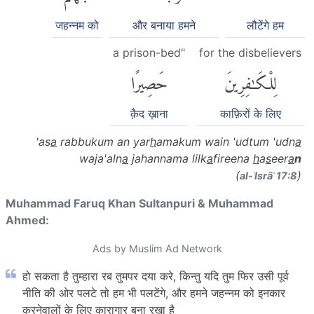
जहन्नम को
और बनाया हमने
लौटेंगे हम
a prison-bed"
for the disbelievers
لِلْكَٰفِرِينَ
حَصِيرًا
क़ैद ख़ाना
काफ़िरों के लिए
'as
a
rabbukum an yar
h
amakum wain 'udtum 'udn
a
waja'aln
a
jahannama lilk
a
fireena
h
a
s
eer
a
n
(
)
al-ʾIsrāʾ 17:8
Muhammad Faruq Khan Sultanpuri & Muhammad
Ahmed:
Ads by Muslim Ad Network
हो सकता है तुम्हारा रब तुमपर दया करे, किन्तु यदि तुम फिर उसी पूर्व
नीति की ओर पलटे तो हम भी पलटेंगे, और हमने जहन्नम को इनकार
करनेवालों के लिए कारागार बना रखा है