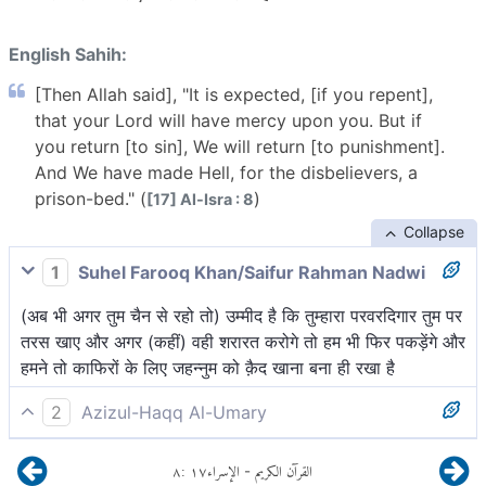
English Sahih:
[Then Allah said], "It is expected, [if you repent],
that your Lord will have mercy upon you. But if
you return [to sin], We will return [to punishment].
And We have made Hell, for the disbelievers, a
prison-bed." (
)
[17] Al-Isra : 8
Collapse
1
Suhel Farooq Khan/Saifur Rahman Nadwi
(अब भी अगर तुम चैन से रहो तो) उम्मीद है कि तुम्हारा परवरदिगार तुम पर
तरस खाए और अगर (कहीं) वही शरारत करोगे तो हम भी फिर पकड़ेंगे और
हमने तो काफिरों के लिए जहन्नुम को क़ैद खाना बना ही रखा है
2
Azizul-Haqq Al-Umary
संभव है कि तुम्हारा पालनहार तुमपर दया करे और यदि तुम प्रथम स्थिति
٨
:
١٧
الإسراء
القرآن الكريم
-
पर आ गये, तो हमभी फिर[1] आयेंगे और हमने नरक को काफ़िरों के लिए