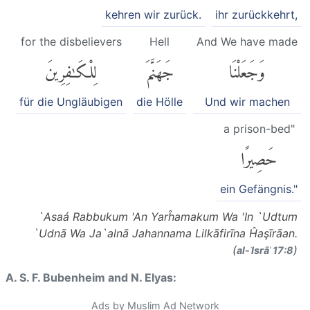
kehren wir zurück.
ihr zurückkehrt,
for the disbelievers
Hell
And We have made
وَجَعَلْنَا
جَهَنَّمَ
لِلْكَٰفِرِينَ
für die Ungläubigen
die Hölle
Und wir machen
a prison-bed"
حَصِيرًا
ein Gefängnis."
`Asaá Rabbukum 'An Yarĥamakum Wa 'In `Udtum
`Udnā Wa Ja`alnā Jahannama Lilkāfirīna Ĥaşīrāan.
(
)
al-ʾIsrāʾ 17:8
A. S. F. Bubenheim and N. Elyas:
Ads by Muslim Ad Network