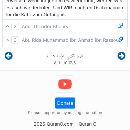
erweisen. Wenn ihr jedoch es wiederholt, werden WIR
es auch wiederholen. Und WIR machten Dschahannam
für die Kafir zum Gefängnis.
2
Adel Theodor Khoury
Möge euer Herr sich euer erbarmen! Und wenn ihr
3
Abu Rida Muhammad ibn Ahmad ibn Rassoul
(dazu) zurückkehrt, kehren Wir (auch) zurück. Und
Es ist möglich, daß euer Herr Sich eurer erbarmt;
Wir haben die Hölle zum Gefängnis für die
٨
:
١٧
الإسراء
القرآن الكريم
-
doch wenn ihr zurückkehrt, so wollen (auch) Wir
Ungläubigen gemacht.»
Al-Isra'
17
:
8
zurückkehren; und Wir haben Gahannam zu einem
Gefängnis für die Ungläubigen gemacht.
Donate
Please support us by making a donation
2026
QuranO.com
- Quran O