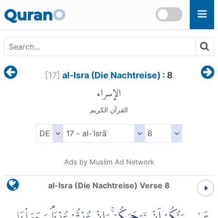
Skip to main content
Quran
O
[
17
]
al-Isra (Die Nachtreise)
: 8
الإسراء
القرآن الكريم
Ads by Muslim Ad Network
al-Isra (Die Nachtreise) Verse 8