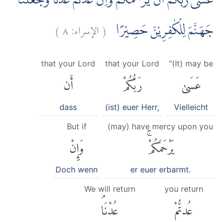
عَسٰى رَبُّكُمْ اَنْ يَّرْحَمَكُمْۚ وَاِنْ عُدْتُّمْ عُدْنَاۘ وَجَعَلْنَا
)
٨
الإسراء:
(
جَهَنَّمَ لِلْكٰفِرِيْنَ حَصِيْرًا
that your Lord
that your Lord
"(It) may be
عَسَىٰ
رَبُّكُمْ
أَن
dass
(ist) euer Herr,
Vielleicht
But if
(may) have mercy upon you
يَرْحَمَكُمْۚ
وَإِنْ
Doch wenn
er euer erbarmt.
We will return
you return
عُدتُّمْ
عُدْنَاۘ