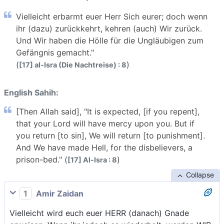
Vielleicht erbarmt euer Herr Sich eurer; doch wenn
ihr (dazu) zurückkehrt, kehren (auch) Wir zurück.
Und Wir haben die Hölle für die Ungläubigen zum
Gefängnis gemacht."
(
)
[17] al-Isra (Die Nachtreise) : 8
English Sahih:
[Then Allah said], "It is expected, [if you repent],
that your Lord will have mercy upon you. But if
you return [to sin], We will return [to punishment].
And We have made Hell, for the disbelievers, a
prison-bed." (
)
[17] Al-Isra : 8
Collapse
1
Amir Zaidan
Vielleicht wird euch euer HERR (danach) Gnade