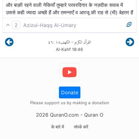
और बाक़ी रहने वाली नेकियाँ तुम्हारे परवरदिगार के नज़दीक सवाब में
उससे कही ज्यादा अच्छी हैं और तमन्नाएँ व आरजू की राह से (भी) बेहतर हैं
2
Azizul-Haqq Al-Umary
धन और पुत्र सांसारिक जीवन की शोभा हैं और शेष रह जाने वाले सत्कर्म
٤٦
:
١٨
الكهف
القرآن الكريم
-
ही अच्छे हैं, आपके पालनहार के यहाँ प्रतिफल में तथा अच्छे हैं, आशा
Al-Kahf
18
:
46
रखने के लिए।
Donate
Please support us by making a donation
2026
QuranO.com
- Quran O
के बारे में
संपर्क करें