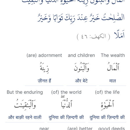
اَلْمَالُ وَالْبَنُوْنَ زِيْنَةُ الْحَيٰوةِ الدُّنْيَاۚ وَالْبٰقِيٰتُ
الصّٰلِحٰتُ خَيْرٌ عِنْدَ رَبِّكَ ثَوَابًا وَّخَيْرٌ
)
٤٦
الكهف:
(
اَمَلًا
(are) adornment
and children
The wealth
ٱلْمَالُ
وَٱلْبَنُونَ
زِينَةُ
ज़ीनत हैं
और बेटे
माल
But the enduring
(of) the world
(of) the life
ٱلْحَيَوٰةِ
ٱلدُّنْيَاۖ
وَٱلْبَٰقِيَٰتُ
और बाक़ी रहने वाली
दुनिया की ज़िन्दगी की
दुनिया की ज़िन्दगी की
near
(are) better
good deeds