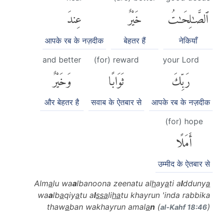
ٱلصَّٰلِحَٰتُ
خَيْرٌ
عِندَ
आपके रब के नज़दीक
बेहतर हैं
नेकियाँ
and better
(for) reward
your Lord
رَبِّكَ
ثَوَابًا
وَخَيْرٌ
और बेहतर है
सवाब के ऐतबार से
आपके रब के नज़दीक
(for) hope
أَمَلًا
उम्मीद के ऐतबार से
Alm
a
lu wa
a
lbanoona zeenatu al
h
ay
a
ti a
l
dduny
a
wa
a
lb
a
qiy
a
tu a
l
ssa
li
ha
tu khayrun 'inda rabbika
thaw
a
ban wakhayrun amal
a
n
(
)
al-Kahf 18:46