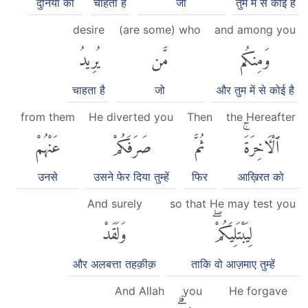
दुनिया को
चाहता है
जो
तुम में से कोई है
desire
(are some) who
and among you
وَمِنكُم
مَّن
يُرِيدُ
चाहता है
जो
और तुम में से कोई है
from them
He diverted you
Then
the Hereafter
ٱلْءَاخِرَةَۚ
ثُمَّ
صَرَفَكُمْ
عَنْهُمْ
उनसे
उसने फेर दिया तुम्हें
फिर
आख़िरत को
And surely
so that He may test you
لِيَبْتَلِيَكُمْۖ
وَلَقَدْ
और अलबत्ता तहक़ीक़
ताकि वो आज़माए तुम्हें
And Allah
you
He forgave