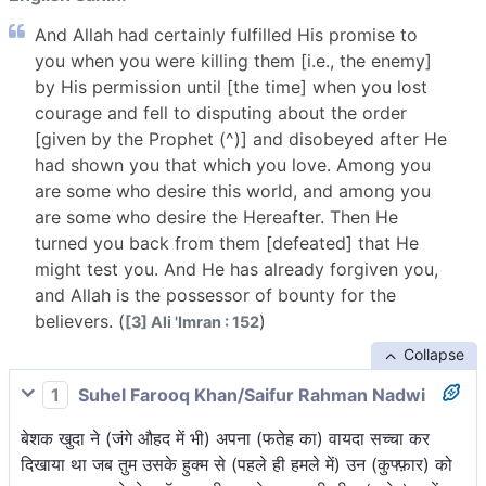
And Allah had certainly fulfilled His promise to
you when you were killing them [i.e., the enemy]
by His permission until [the time] when you lost
courage and fell to disputing about the order
[given by the Prophet (^)] and disobeyed after He
had shown you that which you love. Among you
are some who desire this world, and among you
are some who desire the Hereafter. Then He
turned you back from them [defeated] that He
might test you. And He has already forgiven you,
and Allah is the possessor of bounty for the
believers. (
)
[3] Ali 'Imran : 152
Collapse
1
Suhel Farooq Khan/Saifur Rahman Nadwi
बेशक खुदा ने (जंगे औहद में भी) अपना (फतेह का) वायदा सच्चा कर
दिखाया था जब तुम उसके हुक्म से (पहले ही हमले में) उन (कुफ्फ़ार) को