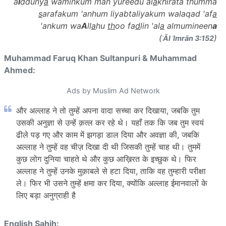
a
l
dduny
a
waminkum man yureedu al
a
khirata thumma
s
arafakum 'anhum liyabtaliyakum walaqad 'af
a
'ankum wa
A
ll
a
hu
th
oo fa
d
lin 'al
a
almumineen
a
(
)
ʾĀl ʿImrān 3:152
Muhammad Faruq Khan Sultanpuri & Muhammad
Ahmed:
Ads by Muslim Ad Network
और अल्लाह ने तो तुम्हें अपना वादा सच्चा कर दिखाया, जबकि तुम
उसकी अनुज्ञा से उन्हें क़त्ल कर रहे थे। यहाँ तक कि जब तुम स्वयं
ढीले पड़ गए और काम में झगड़ा डाल दिया और अवज्ञा की, जबकि
अल्लाह ने तुम्हें वह चीज़ दिखा दी थी जिसकी तुम्हें चाह थी। तुममें
कुछ लोग दुनिया चाहते थे और कुछ आख़िरत के इच्छुक थे। फिर
अल्लाह ने तुम्हें उनके मुक़ाबले से हटा दिया, ताकि वह तुम्हारी परीक्षा
ले। फिर भी उसने तुम्हें क्षमा कर दिया, क्योंकि अल्लाह ईमानवालों के
लिए बड़ा अनुग्राही है
English Sahih: