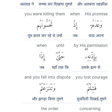
अल्लाह ने
सच्चा कर दिखाया तुमसे
और अलबत्ता तहक़ीक़
you were killing them
when
His promise
وَعْدَهُۥٓ
إِذْ
تَحُسُّونَهُم
तुम क़त्ल कर रहे थे उन्हें
जब
वादा अपना
when
until
by His permission
بِإِذْنِهِۦۖ
حَتَّىٰٓ
إِذَا
जब
यहाँ तक कि
उसके इज़्न से
and you fell into dispute
you lost courage
فَشِلْتُمْ
وَتَنَٰزَعْتُمْ
और झगड़ा किया तुमने
बुज़दिली दिखाई तुमने
the order
concerning