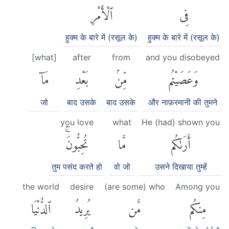
فِى
ٱلْأَمْرِ
हुक्म के बारे में (रसूल के)
हुक्म के बारे में (रसूल के)
[what]
after
from
and you disobeyed
وَعَصَيْتُم
مِّنۢ
بَعْدِ
مَآ
जो
बाद उसके
बाद उसके
और नाफ़रमानी की तुमने
you love
what
He (had) shown you
أَرَىٰكُم
مَّا
تُحِبُّونَۚ
तुम पसंद करते हो
वो जो
उसने दिखाया तुम्हें
the world
desire
(are some) who
Among you
مِنكُم
مَّن
يُرِيدُ
ٱلدُّنْيَا