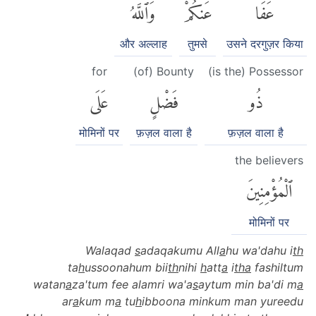
عَفَا
عَنكُمْۗ
وَٱللَّهُ
और अल्लाह
तुमसे
उसने दरगुज़र किया
for
(of) Bounty
(is the) Possessor
ذُو
فَضْلٍ
عَلَى
मोमिनों पर
फ़ज़ल वाला है
फ़ज़ल वाला है
the believers
ٱلْمُؤْمِنِينَ
मोमिनों पर
Walaqad
s
adaqakumu All
a
hu wa'dahu i
th
ta
h
ussoonahum bii
th
nihi
h
att
a
i
tha
fashiltum
watan
a
za'tum fee alamri wa'a
s
aytum min ba'di m
a
ar
a
kum m
a
tu
h
ibboona minkum man yureedu