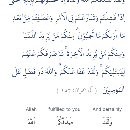
وَلَقَدْ صَدَقَكُمُ اللّٰهُ وَعْدَهٗٓ اِذْ تَحُسُّوْنَهُمْ بِاِذْنِهٖ ۚ حَتّٰىٓ
اِذَا فَشِلْتُمْ وَتَنَازَعْتُمْ فِى الْاَمْرِ وَعَصَيْتُمْ مِّنْۢ بَعْدِ
مَآ اَرٰىكُمْ مَّا تُحِبُّوْنَ ۗ مِنْكُمْ مَّنْ يُّرِيْدُ الدُّنْيَا
وَمِنْكُمْ مَّنْ يُّرِيْدُ الْاٰخِرَةَ ۚ ثُمَّ صَرَفَكُمْ عَنْهُمْ
لِيَبْتَلِيَكُمْ ۚ وَلَقَدْ عَفَا عَنْكُمْ ۗ وَاللّٰهُ ذُوْ فَضْلٍ عَلَى
)
١٥٢
آل عمران:
(
الْمُؤْمِنِيْنَ
Allah
fulfilled to you
And certainly
وَلَقَدْ
صَدَقَكُمُ
ٱللَّهُ