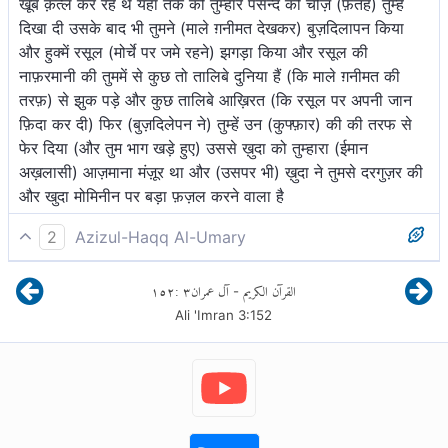
खूब क़त्ल कर रहे थे यहॉ तक की तुम्हारे पसन्द की चीज़ (फ़तेह) तुम्हें
दिखा दी उसके बाद भी तुमने (माले ग़नीमत देखकर) बुज़दिलापन किया
और हुक्में रसूल (मोर्चे पर जमे रहने) झगड़ा किया और रसूल की
नाफ़रमानी की तुममें से कुछ तो तालिबे दुनिया हैं (कि माले ग़नीमत की
तरफ़) से झुक पड़े और कुछ तालिबे आख़िरत (कि रसूल पर अपनी जान
फ़िदा कर दी) फिर (बुज़दिलेपन ने) तुम्हें उन (कुफ्फ़ार) की की तरफ से
फेर दिया (और तुम भाग खड़े हुए) उससे ख़ुदा को तुम्हारा (ईमान
अख़लासी) आज़माना मंज़ूर था और (उसपर भी) ख़ुदा ने तुमसे दरगुज़र की
और खुदा मोमिनीन पर बड़ा फ़ज़ल करने वाला है
2
Azizul-Haqq Al-Umary
तथा अल्लाह ने तुमसे अपना वचन सच कर दिखाया है, जब तुम उसकी
١٥٢
:
٣
آل عمران
القرآن الكريم
-
अनुमति से, उनहें काट[1] रहे थे, यहाँ तक कि जब तुमने कायरता दिखायी
Ali 'Imran
3
:
152
तथा (रसूल के) आदेश[2] में विभेद कर लिया और अवज्ञा की, इसके
पश्चात् कि तुम्हें वह (विजय) दिखा दी, जिसे तुम चाहते थे। तुममें से कुछ
संसार चाहते हैं तथा कुछ परलोक चाहते हैं। फिर तुम्हें उनसे फेर दिया,
ताकि तुम्हारी परीक्षा ले और तुम्हें क्षमा कर दिया तथा अल्लाह ईमान वालों
के लिए दानशील है।