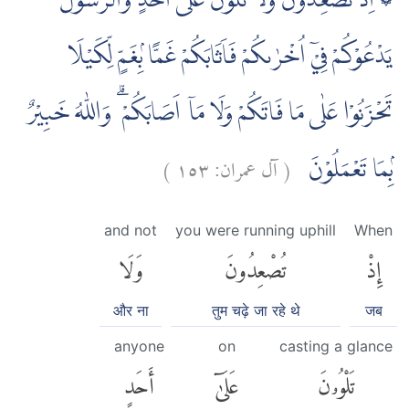
۞ اِذْ تُصْعِدُوْنَ وَلَا تَلْوٗنَ عَلٰٓى اَحَدٍ وَّالرَّسُوْلُ
يَدْعُوْكُمْ فِيْٓ اُخْرٰىكُمْ فَاَثَابَكُمْ غَمًّا ۢبِغَمٍّ لِّكَيْلَا
تَحْزَنُوْا عَلٰى مَا فَاتَكُمْ وَلَا مَآ اَصَابَكُمْ ۗ وَاللّٰهُ خَبِيْرٌ
)
١٥٣
آل عمران:
(
ۢبِمَا تَعْمَلُوْنَ
and not
you were running uphill
When
إِذْ
تُصْعِدُونَ
وَلَا
और ना
तुम चढ़े जा रहे थे
जब
anyone
on
casting a glance
تَلْوُۥنَ
عَلَىٰٓ
أَحَدٍ