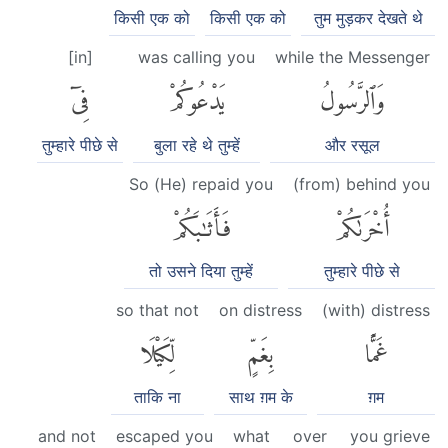
किसी एक को
किसी एक को
तुम मुड़कर देखते थे
[in]
was calling you
while the Messenger
وَٱلرَّسُولُ
يَدْعُوكُمْ
فِىٓ
तुम्हारे पीछे से
बुला रहे थे तुम्हें
और रसूल
So (He) repaid you
(from) behind you
أُخْرَىٰكُمْ
فَأَثَٰبَكُمْ
तो उसने दिया तुम्हें
तुम्हारे पीछे से
so that not
on distress
(with) distress
غَمًّۢا
بِغَمٍّ
لِّكَيْلَا
ताकि ना
साथ ग़म के
ग़म
and not
escaped you
what
over
you grieve