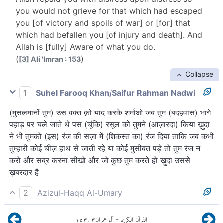
you would not grieve for that which had escaped
you [of victory and spoils of war] or [for] that
which had befallen you [of injury and death]. And
Allah is [fully] Aware of what you do.
(
)
[3] Ali 'Imran : 153
Collapse
1
Suhel Farooq Khan/Saifur Rahman Nadwi
(मुसलमानों तुम) उस वक्त क़ो याद करके शर्माओ जब तुम (बदहवास) भागे
पहाड़ पर चले जाते थे पस (चूंकि) रसूल को तुमने (आज़ारदा) किया ख़ुदा
ने भी तुमको (इस) रंज की सज़ा में (शिकस्त का) रंज दिया ताकि जब कभी
तुम्हारी कोई चीज़ हाथ से जाती रहे या कोई मुसीबत पड़े तो तुम रंज न
करो और सब्र करना सीखो और जो कुछ तुम करते हो ख़ुदा उससे
ख़बरदार है
2
Azizul-Haqq Al-Umary
(और याद करो) जब तुम चढ़े (भागे) जा रहे थे और किसी की ओर मुड़कर
١٥٣
:
٣
آل عمران
القرآن الكريم
-