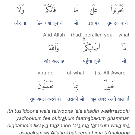
تَحْزَنُوا۟
عَلَىٰ
مَا
فَاتَكُمْ
وَلَا
और ना
छिन गया तुम से
जो
उस पर
तुम रंज करो
And Allah
(had) befallen you
what
مَآ
أَصَٰبَكُمْۗ
وَٱللَّهُ
और अल्लाह
पहुँचा तुम्हें
जो
you do
of what
(is) All-Aware
خَبِيرٌۢ
بِمَا
تَعْمَلُونَ
तुम अमल करते हो
उसकी जो
ख़ूब ख़बर रखने वाला है
I
th
tu
s
'idoona wal
a
talwoona 'al
a
a
h
adin wa
al
rrasoolu
yad'ookum fee okhr
a
kum faath
a
bakum ghamman
bighammin likayl
a
ta
h
zanoo 'al
a
m
a
f
a
takum wal
a
m
a
a
sa
bakum wa
A
ll
a
hu khabeerun bim
a
ta'maloon
a