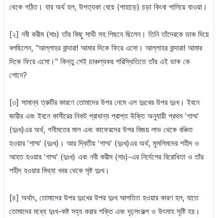
থেকে গঠিত। যার অর্থ হল, উপত্যকা বেয়ে (পাহাড়ে) চড়া কিংবা পালিয়ে যাওয়া।
[২] নবী করীম (সাঃ) তাঁর কিছু সাথী সহ পিছনে ছিলেন। তিনি তাঁদেরকে ডাক দিয়ে
বলছিলেন, "আল্লাহর বান্দারা! আমার দিকে ফিরে এসো। আল্লাহর বান্দারা! আমার
দিকে ফিরে এসো।" কিন্তু সেই চাঞ্চল্যকর পরিস্থিতিতে তাঁর এই ডাক কে
শোনে?
[৩] সামান্য ত্রুটির কারণে তোমাদের উপর নেমে এল দুঃখের উপর দুঃখ। ইবনে
জারীর এবং ইবনে কাসীরের নিকট প্রাধান্য প্রাপ্ত উক্তি অনুযায়ী প্রথম 'গাম্ম'
(দুঃখ)এর অর্থ, গনীমতের মাল এবং কাফেরদের উপর বিজয় লাভ থেকে বঞ্চিত
হওয়ার 'গাম্ম' (দুঃখ)। আর দ্বিতীয় 'গাম্ম' (দুঃখ)এর অর্থ, মুসলিমদের শহীদ ও
আহত হওয়ার 'গাম্ম' (দুঃখ) এবং নবী করীম (সাঃ)-এর নির্দেশের বিরোধিতা ও তাঁর
শহীদ হওয়ার মিথ্যা খবর থেকে সৃষ্ট দুঃখ।
[৪] অর্থাৎ, তোমাদের উপর দুঃখের উপর দুঃখ আপতিত হওয়ার কারণ হল, যাতে
তোমাদের মধ্যে দুঃখ-কষ্ট সহ্য করার শক্তি এবং দৃঢ়সংকল্প ও উৎসাহ সৃষ্টি হয়।