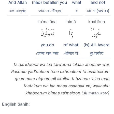
And Allah
(had) befallen you
what
and not
এবং আল্লাহ
তোমাদের পৌঁছেছে
যা
আর না (দুঃখ কর)
taʿmalūna
bimā
khabīrun
خَبِيرٌۢ
بِمَا
تَعْمَلُونَ
you do
of what
(is) All-Aware
তোমরা কাজ করছ
ঐবিষয়ে যা
খুব অবহিত
Iz tus'idoona wa laa talwoona 'alaaa ahadinw war
Rasoolu yad'ookum feee ukhraakum fa asaabakum
ghammam bighammil likailaa tahzanoo 'alaa maa
faatakum wa laa maaa asaabakum; wallaahu
khabeerum bimaa ta'maloon (
)
ʾĀl ʿImrān ৩:১৫৩
English Sahih: