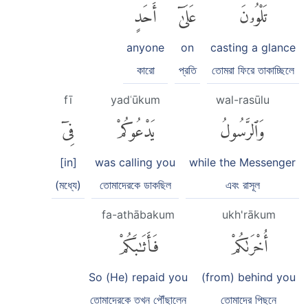
تَلْوُۥنَ
عَلَىٰٓ
أَحَدٍ
anyone
on
casting a glance
কারো
প্রতি
তোমরা ফিরে তাকাচ্ছিলে
fī
yadʿūkum
wal-rasūlu
وَٱلرَّسُولُ
يَدْعُوكُمْ
فِىٓ
[in]
was calling you
while the Messenger
(মধ্যে)
তোমাদেরকে ডাকছিল
এবং রাসূল
fa-athābakum
ukh'rākum
أُخْرَىٰكُمْ
فَأَثَٰبَكُمْ
So (He) repaid you
(from) behind you
তোমাদেরকে তখন পৌঁছালেন
তোমাদের পিছনে