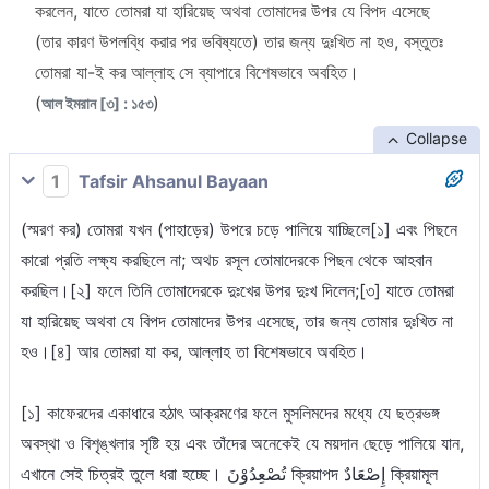
করলেন, যাতে তোমরা যা হারিয়েছ অথবা তোমাদের উপর যে বিপদ এসেছে
(তার কারণ উপলব্ধি করার পর ভবিষ্যতে) তার জন্য দুঃখিত না হও, বস্তুতঃ
তোমরা যা-ই কর আল্লাহ সে ব্যাপারে বিশেষভাবে অবহিত।
(
)
আল ইমরান [৩] : ১৫৩
Collapse
1
Tafsir Ahsanul Bayaan
(স্মরণ কর) তোমরা যখন (পাহাড়ের) উপরে চড়ে পালিয়ে যাচ্ছিলে[১] এবং পিছনে
কারো প্রতি লক্ষ্য করছিলে না; অথচ রসূল তোমাদেরকে পিছন থেকে আহবান
করছিল।[২] ফলে তিনি তোমাদেরকে দুঃখের উপর দুঃখ দিলেন;[৩] যাতে তোমরা
যা হারিয়েছ অথবা যে বিপদ তোমাদের উপর এসেছে, তার জন্য তোমার দুঃখিত না
হও।[৪] আর তোমরা যা কর, আল্লাহ তা বিশেষভাবে অবহিত।
[১] কাফেরদের একাধারে হঠাৎ আক্রমণের ফলে মুসলিমদের মধ্যে যে ছত্রভঙ্গ
অবস্থা ও বিশৃঙ্খলার সৃষ্টি হয় এবং তাঁদের অনেকেই যে ময়দান ছেড়ে পালিয়ে যান,
এখানে সেই চিত্রই তুলে ধরা হচ্ছে। تُصْعِدُوْنَ ক্রিয়াপদ إِصْعَادٌ ক্রিয়ামূল