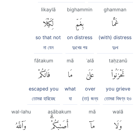
likaylā
bighammin
ghamman
غَمًّۢا
بِغَمٍّ
لِّكَيْلَا
so that not
on distress
(with) distress
না যেন
দুঃখের পর
দুঃখ
fātakum
mā
ʿalā
taḥzanū
تَحْزَنُوا۟
عَلَىٰ
مَا
فَاتَكُمْ
escaped you
what
over
you grieve
তোমরা হারিয়েছ
যা
(তা) জন্য
তোমরা বিষণ্ন হও
wal-lahu
aṣābakum
mā
walā
وَلَا
مَآ
أَصَٰبَكُمْۗ
وَٱللَّهُ