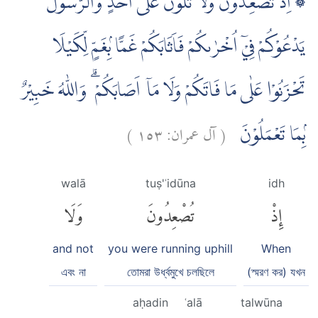
۞ اِذْ تُصْعِدُوْنَ وَلَا تَلْوٗنَ عَلٰٓى اَحَدٍ وَّالرَّسُوْلُ
يَدْعُوْكُمْ فِيْٓ اُخْرٰىكُمْ فَاَثَابَكُمْ غَمًّا ۢبِغَمٍّ لِّكَيْلَا
تَحْزَنُوْا عَلٰى مَا فَاتَكُمْ وَلَا مَآ اَصَابَكُمْ ۗ وَاللّٰهُ خَبِيْرٌ
)
١٥٣
آل عمران:
(
ۢبِمَا تَعْمَلُوْنَ
walā
tuṣ'ʿidūna
idh
إِذْ
تُصْعِدُونَ
وَلَا
and not
you were running uphill
When
এবং না
তোমরা উর্ধ্বমুখে চলছিলে
(স্মরণ কর) যখন
aḥadin
ʿalā
talwūna