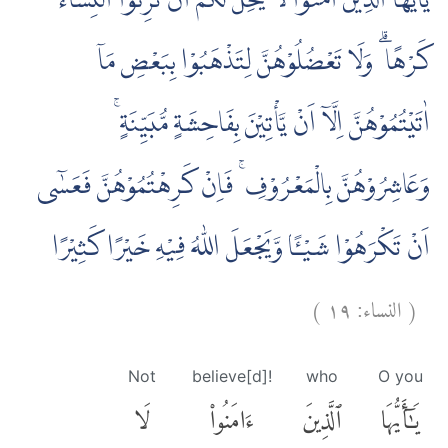
يٰٓاَيُّهَا الَّذِيْنَ اٰمَنُوْا لَا يَحِلُّ لَكُمْ اَنْ تَرِثُوا النِّسَاۤءَ
كَرْهًا ۗ وَلَا تَعْضُلُوْهُنَّ لِتَذْهَبُوْا بِبَعْضِ مَآ
اٰتَيْتُمُوْهُنَّ اِلَّآ اَنْ يَّأْتِيْنَ بِفَاحِشَةٍ مُّبَيِّنَةٍ ۚ
وَعَاشِرُوْهُنَّ بِالْمَعْرُوْفِ ۚ فَاِنْ كَرِهْتُمُوْهُنَّ فَعَسٰٓى
اَنْ تَكْرَهُوْا شَيْـًٔا وَّيَجْعَلَ اللّٰهُ فِيْهِ خَيْرًا كَثِيْرًا
)
١٩
النساء:
(
Not
believe[d]!
who
O you
يَٰٓأَيُّهَا
ٱلَّذِينَ
ءَامَنُوا۟
لَا