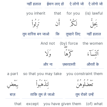
नहीं हलाल
ईमान लाए हो
ऐ लोगो जो
ऐ लोगो जो
you inherit
that
for you
(is) lawful
يَحِلُّ
لَكُمْ
أَن
تَرِثُوا۟
तुम वारिस बन जाओ
कि
तुम्हारे लिए
नहीं हलाल
And not
(by) force
the women
ٱلنِّسَآءَ
كَرْهًاۖ
وَلَا
और ना
ज़बरदस्ती
औरतों के
a part
so that you may take
you constraint them
تَعْضُلُوهُنَّ
لِتَذْهَبُوا۟
بِبَعْضِ
बाज़
ताकि तुम ले जाओ
तुम रोको उन्हें
that
except
you have given them
(of) what