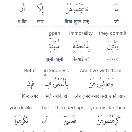
مَآ
ءَاتَيْتُمُوهُنَّ
إِلَّآ
أَن
ये कि
मगर
दिया तुमने उन्हें
जो
open
immorality
they commit
يَأْتِينَ
بِفَٰحِشَةٍ
مُّبَيِّنَةٍۚ
खुली-खुली
बेहयाई को
वो आऐं
But if
in kindness
And live with them
وَعَاشِرُوهُنَّ
بِٱلْمَعْرُوفِۚ
فَإِن
फिर अगर
भले तरीक़े से
और गुज़र बसर करो उनके साथ
you dislike
that
then perhaps
you dislike them
كَرِهْتُمُوهُنَّ
فَعَسَىٰٓ
أَن
تَكْرَهُوا۟