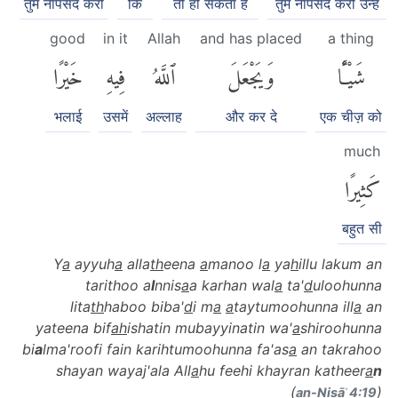
तुम नापसंद करो
कि
तो हो सकता है
तुम नापसंद करो उन्हें
good
in it
Allah
and has placed
a thing
شَيْـًٔا
وَيَجْعَلَ
ٱللَّهُ
فِيهِ
خَيْرًا
भलाई
उसमें
अल्लाह
और कर दे
एक चीज़ को
much
كَثِيرًا
बहुत सी
Y
a
ayyuh
a
alla
th
eena
a
manoo l
a
ya
h
illu lakum an
tarithoo a
l
nnis
a
a karhan wal
a
ta'
d
uloohunna
lita
th
haboo biba'
d
i m
a
a
taytumoohunna ill
a
an
yateena bif
ah
ishatin mubayyinatin wa'
a
shiroohunna
bi
a
lma'roofi fain karihtumoohunna fa'as
a
an takrahoo
shayan wayaj'ala All
a
hu feehi khayran katheer
a
n
(
)
an-Nisāʾ 4:19