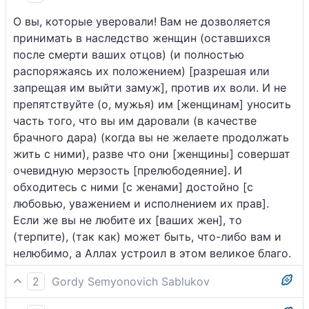
О вы, которые уверовали! Вам не дозволяется
принимать в наследство женщин (оставшихся
после смерти ваших отцов) (и полностью
распоряжаясь их положением) [разрешая или
запрещая им выйти замуж], против их воли. И не
препятствуйте (о, мужья) им [женщинам] уносить
часть того, что вы им даровали (в качестве
брачного дара) (когда вы не желаете продолжать
жить с ними), разве что они [женщины] совершат
очевидную мерзость [прелюбодеяние]. И
обходитесь с ними [с женами] достойно [с
любовью, уважением и исполнением их прав].
Если же вы не любите их [ваших жен], то
(терпите), (так как) может быть, что-либо вам и
нелюбимо, а Аллах устроил в этом великое благо.
2
Gordy Semyonovich Sablukov
Верующие! Вам не позволяют брать наследство у