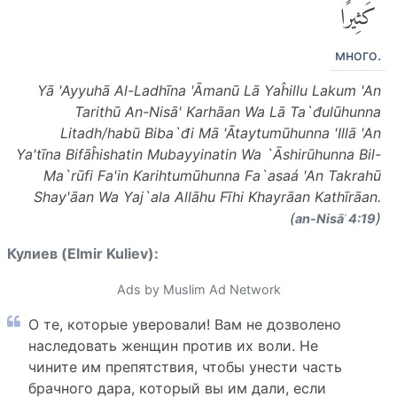
كَثِيرًا
много.
Yā 'Ayyuhā Al-Ladhīna 'Āmanū Lā Yaĥillu Lakum 'An
Tarithū An-Nisā' Karhāan Wa Lā Ta`đulūhunna
Litadh/habū Biba`đi Mā 'Ātaytumūhunna 'Illā 'An
Ya'tīna Bifāĥishatin Mubayyinatin Wa `Āshirūhunna Bil-
Ma`rūfi Fa'in Karihtumūhunna Fa`asaá 'An Takrahū
Shay'āan Wa Yaj`ala Allāhu Fīhi Khayrāan Kathīrāan.
(
)
an-Nisāʾ 4:19
Кулиев (Elmir Kuliev):
Ads by Muslim Ad Network
О те, которые уверовали! Вам не дозволено
наследовать женщин против их воли. Не
чините им препятствия, чтобы унести часть
брачного дара, который вы им дали, если