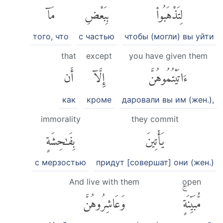
لِتَذْهَبُوا۟
بِبَعْضِ
مَآ
того, что
с частью
чтобы (могли) вы уйти
that
except
you have given them
ءَاتَيْتُمُوهُنَّ
إِلَّآ
أَن
как
кроме
даровали вы им (жен.),
immorality
they commit
يَأْتِينَ
بِفَٰحِشَةٍ
c мерзостью
придут [совершат] они (жен.)
And live with them
open
مُّبَيِّنَةٍۚ
وَعَاشِرُوهُنَّ