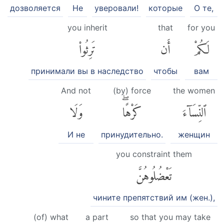
дозволяется
Не
уверовали!
которые
О те,
you inherit
that
for you
لَكُمْ
أَن
تَرِثُوا۟
принимали вы в наследство
чтобы
вам
And not
(by) force
the women
ٱلنِّسَآءَ
كَرْهًاۖ
وَلَا
И не
принудительно.
женщин
you constraint them
تَعْضُلُوهُنَّ
чините препятствий им (жен.),
(of) what
a part
so that you may take