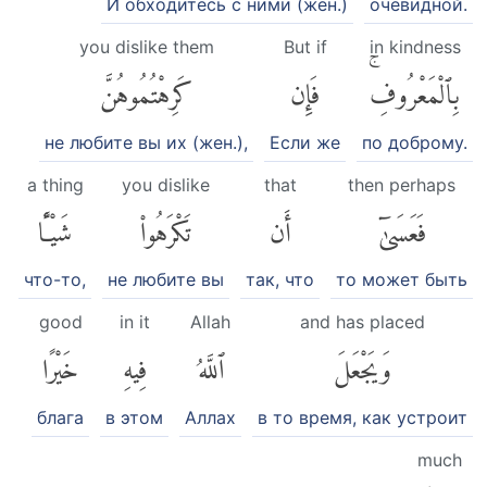
И обходитесь с ними (жен.)
очевидной.
you dislike them
But if
in kindness
بِٱلْمَعْرُوفِۚ
فَإِن
كَرِهْتُمُوهُنَّ
не любите вы их (жен.),
Если же
по доброму.
a thing
you dislike
that
then perhaps
فَعَسَىٰٓ
أَن
تَكْرَهُوا۟
شَيْـًٔا
что-то,
не любите вы
так, что
то может быть
good
in it
Allah
and has placed
وَيَجْعَلَ
ٱللَّهُ
فِيهِ
خَيْرًا
блага
в этом
Аллах
в то время, как устроит
much