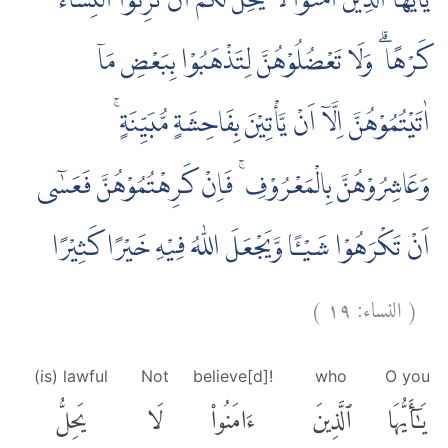
يٰٓاَيُّهَا الَّذِيْنَ اٰمَنُوْا لَا يَحِلُّ لَكُمْ اَنْ تَرِثُوا النِّسَاۤءَ
كَرْهًا ۗ وَلَا تَعْضُلُوْهُنَّ لِتَذْهَبُوْا بِبَعْضِ مَآ
اٰتَيْتُمُوْهُنَّ اِلَّآ اَنْ يَّأْتِيْنَ بِفَاحِشَةٍ مُّبَيِّنَةٍ ۚ
وَعَاشِرُوْهُنَّ بِالْمَعْرُوْفِ ۚ فَاِنْ كَرِهْتُمُوْهُنَّ فَعَسٰٓى
اَنْ تَكْرَهُوْا شَيْـًٔا وَّيَجْعَلَ اللّٰهُ فِيْهِ خَيْرًا كَثِيْرًا
)
١٩
النساء:
(
(is) lawful
Not
believe[d]!
who
O you
يَٰٓأَيُّهَا
ٱلَّذِينَ
ءَامَنُوا۟
لَا
يَحِلُّ