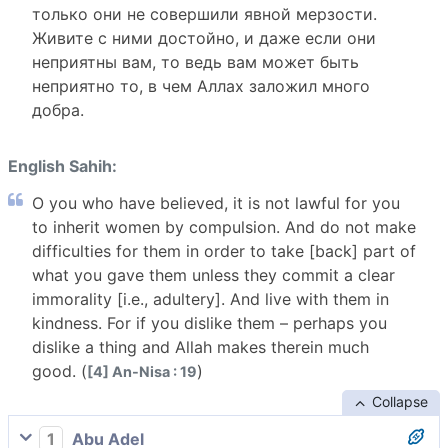
только они не совершили явной мерзости.
Живите с ними достойно, и даже если они
неприятны вам, то ведь вам может быть
неприятно то, в чем Аллах заложил много
добра.
English Sahih:
O you who have believed, it is not lawful for you
to inherit women by compulsion. And do not make
difficulties for them in order to take [back] part of
what you gave them unless they commit a clear
immorality [i.e., adultery]. And live with them in
kindness. For if you dislike them – perhaps you
dislike a thing and Allah makes therein much
good. (
)
[4] An-Nisa : 19
Collapse
1
Abu Adel