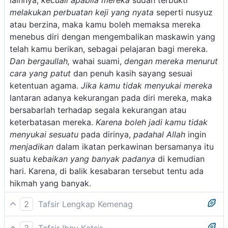
lainnya,
kecuali apabila mereka
sudah terbukti
melakukan perbuatan keji yang nyata
seperti nusyuz
atau berzina, maka kamu boleh memaksa mereka
menebus diri dengan mengembalikan maskawin yang
telah kamu berikan, sebagai pelajaran bagi mereka.
Dan bergaullah,
wahai suami,
dengan mereka menurut
cara yang patut
dan penuh kasih sayang sesuai
ketentuan agama.
Jika kamu tidak menyukai mereka
lantaran adanya kekurangan pada diri mereka, maka
bersabarlah terhadap segala kekurangan atau
keterbatasan mereka.
Karena boleh jadi kamu tidak
menyukai sesuatu
pada dirinya,
padahal Allah
ingin
menjadikan
dalam ikatan perkawinan bersamanya itu
suatu
kebaikan yang banyak padanya
di kemudian
hari. Karena, di balik kesabaran tersebut tentu ada
hikmah yang banyak.
2
Tafsir Lengkap Kemenag
Ayat ini tidak berarti bahwa mewariskan perempuan