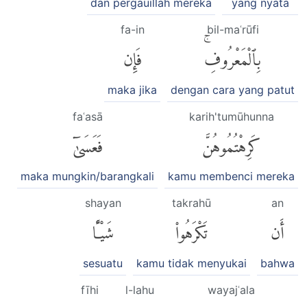
dan pergauillah mereka
yang nyata
fa-in
bil-maʿrūfi
بِٱلْمَعْرُوفِۚ
فَإِن
maka jika
dengan cara yang patut
faʿasā
karih'tumūhunna
كَرِهْتُمُوهُنَّ
فَعَسَىٰٓ
maka mungkin/barangkali
kamu membenci mereka
shayan
takrahū
an
أَن
تَكْرَهُوا۟
شَيْـًٔا
sesuatu
kamu tidak menyukai
bahwa
fīhi
l-lahu
wayajʿala