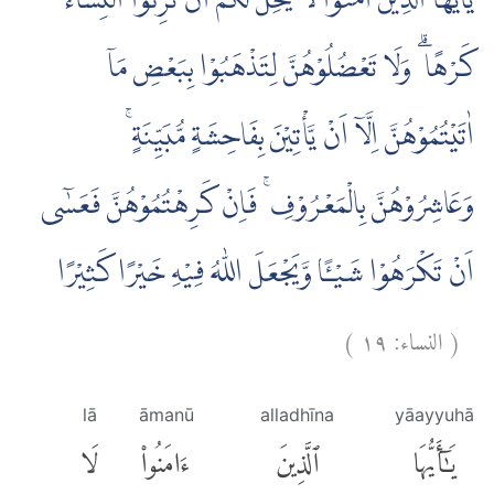
يٰٓاَيُّهَا الَّذِيْنَ اٰمَنُوْا لَا يَحِلُّ لَكُمْ اَنْ تَرِثُوا النِّسَاۤءَ
كَرْهًا ۗ وَلَا تَعْضُلُوْهُنَّ لِتَذْهَبُوْا بِبَعْضِ مَآ
اٰتَيْتُمُوْهُنَّ اِلَّآ اَنْ يَّأْتِيْنَ بِفَاحِشَةٍ مُّبَيِّنَةٍ ۚ
وَعَاشِرُوْهُنَّ بِالْمَعْرُوْفِ ۚ فَاِنْ كَرِهْتُمُوْهُنَّ فَعَسٰٓى
اَنْ تَكْرَهُوْا شَيْـًٔا وَّيَجْعَلَ اللّٰهُ فِيْهِ خَيْرًا كَثِيْرًا
)
١٩
النساء:
(
lā
āmanū
alladhīna
yāayyuhā
يَٰٓأَيُّهَا
ٱلَّذِينَ
ءَامَنُوا۟
لَا