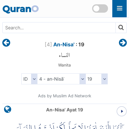
Skip to main content
Quran
O
[
4
]
An-Nisa'
: 19
النساء
Wanita
Ads by Muslim Ad Network
An-Nisa' Ayat 19