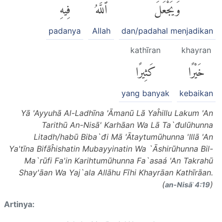
وَيَجْعَلَ
ٱللَّهُ
فِيهِ
padanya
Allah
dan/padahal menjadikan
kathīran
khayran
خَيْرًا
كَثِيرًا
yang banyak
kebaikan
Yā 'Ayyuhā Al-Ladhīna 'Āmanū Lā Yaĥillu Lakum 'An
Tarithū An-Nisā' Karhāan Wa Lā Ta`đulūhunna
Litadh/habū Biba`đi Mā 'Ātaytumūhunna 'Illā 'An
Ya'tīna Bifāĥishatin Mubayyinatin Wa `Āshirūhunna Bil-
Ma`rūfi Fa'in Karihtumūhunna Fa`asaá 'An Takrahū
Shay'āan Wa Yaj`ala Allāhu Fīhi Khayrāan Kathīrāan.
(
)
an-Nisāʾ 4:19
Artinya: