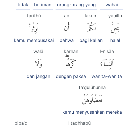
tidak
beriman
orang-orang yang
wahai
tarithū
an
lakum
yaḥillu
يَحِلُّ
لَكُمْ
أَن
تَرِثُوا۟
kamu mempusakai
bahwa
bagi kalian
halal
walā
karhan
l-nisāa
ٱلنِّسَآءَ
كَرْهًاۖ
وَلَا
dan jangan
dengan paksa
wanita-wanita
taʿḍulūhunna
تَعْضُلُوهُنَّ
kamu menyusahkan mereka
bibaʿḍi
litadhhabū