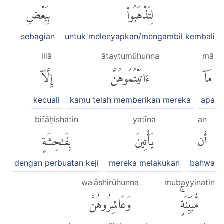
لِتَذْهَبُوا۟
بِبَعْضِ
sebagian
untuk melenyapkan/mengambil kembali
illā
ātaytumūhunna
mā
مَآ
ءَاتَيْتُمُوهُنَّ
إِلَّآ
kecuali
kamu telah memberikan mereka
apa
bifāḥishatin
yatīna
an
أَن
يَأْتِينَ
بِفَٰحِشَةٍ
dengan perbuatan keji
mereka melakukan
bahwa
waʿāshirūhunna
mubayyinatin
مُّبَيِّنَةٍۚ
وَعَاشِرُوهُنَّ