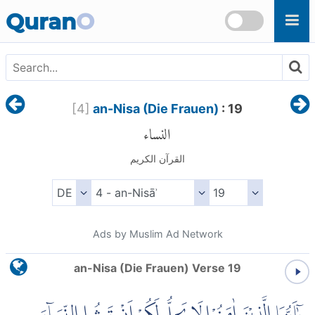
Skip to main content
Quran
O
[
4
]
an-Nisa (Die Frauen)
: 19
النساء
القرآن الكريم
Ads by Muslim Ad Network
an-Nisa (Die Frauen) Verse 19