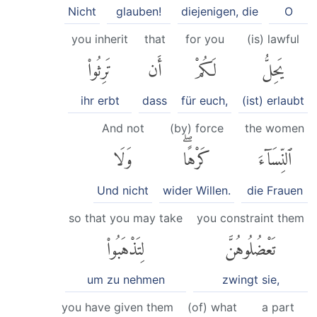
Nicht
glauben!
diejenigen, die
O
you inherit
that
for you
(is) lawful
يَحِلُّ
لَكُمْ
أَن
تَرِثُوا۟
ihr erbt
dass
für euch,
(ist) erlaubt
And not
(by) force
the women
ٱلنِّسَآءَ
كَرْهًاۖ
وَلَا
Und nicht
wider Willen.
die Frauen
so that you may take
you constraint them
تَعْضُلُوهُنَّ
لِتَذْهَبُوا۟
um zu nehmen
zwingt sie,
you have given them
(of) what
a part