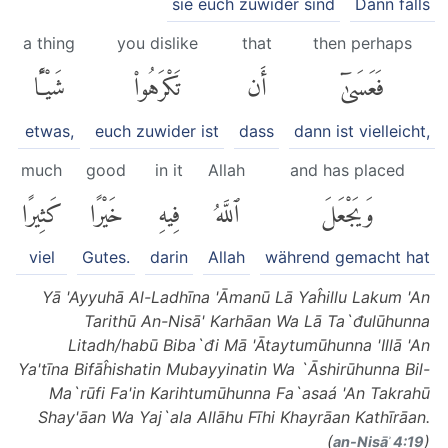
sie euch zuwider sind
Dann falls
a thing
you dislike
that
then perhaps
فَعَسَىٰٓ
أَن
تَكْرَهُوا۟
شَيْـًٔا
etwas,
euch zuwider ist
dass
dann ist vielleicht,
much
good
in it
Allah
and has placed
وَيَجْعَلَ
ٱللَّهُ
فِيهِ
خَيْرًا
كَثِيرًا
viel
Gutes.
darin
Allah
während gemacht hat
Yā 'Ayyuhā Al-Ladhīna 'Āmanū Lā Yaĥillu Lakum 'An
Tarithū An-Nisā' Karhāan Wa Lā Ta`đulūhunna
Litadh/habū Biba`đi Mā 'Ātaytumūhunna 'Illā 'An
Ya'tīna Bifāĥishatin Mubayyinatin Wa `Āshirūhunna Bil-
Ma`rūfi Fa'in Karihtumūhunna Fa`asaá 'An Takrahū
Shay'āan Wa Yaj`ala Allāhu Fīhi Khayrāan Kathīrāan.
(
)
an-Nisāʾ 4:19