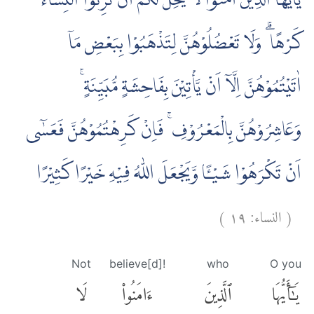
يٰٓاَيُّهَا الَّذِيْنَ اٰمَنُوْا لَا يَحِلُّ لَكُمْ اَنْ تَرِثُوا النِّسَاۤءَ
كَرْهًا ۗ وَلَا تَعْضُلُوْهُنَّ لِتَذْهَبُوْا بِبَعْضِ مَآ
اٰتَيْتُمُوْهُنَّ اِلَّآ اَنْ يَّأْتِيْنَ بِفَاحِشَةٍ مُّبَيِّنَةٍ ۚ
وَعَاشِرُوْهُنَّ بِالْمَعْرُوْفِ ۚ فَاِنْ كَرِهْتُمُوْهُنَّ فَعَسٰٓى
اَنْ تَكْرَهُوْا شَيْـًٔا وَّيَجْعَلَ اللّٰهُ فِيْهِ خَيْرًا كَثِيْرًا
)
١٩
النساء:
(
Not
believe[d]!
who
O you
يَٰٓأَيُّهَا
ٱلَّذِينَ
ءَامَنُوا۟
لَا