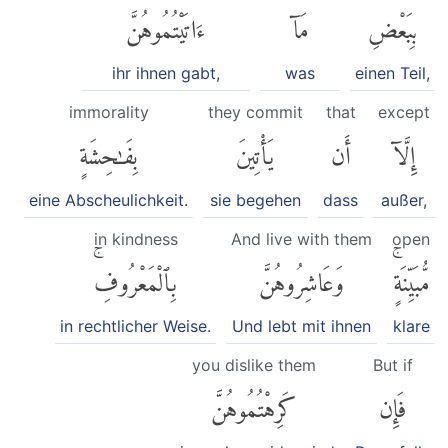
بِبَعْضِ
مَآ
ءَاتَيْتُمُوهُنَّ
ihr ihnen gabt,
was
einen Teil,
immorality
they commit
that
except
إِلَّآ
أَن
يَأْتِينَ
بِفَٰحِشَةٍ
eine Abscheulichkeit.
sie begehen
dass
außer,
in kindness
And live with them
open
مُّبَيِّنَةٍۚ
وَعَاشِرُوهُنَّ
بِٱلْمَعْرُوفِۚ
in rechtlicher Weise.
Und lebt mit ihnen
klare
you dislike them
But if
فَإِن
كَرِهْتُمُوهُنَّ