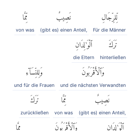
لِّلرِّجَالِ
نَصِيبٌ
مِّمَّا
von was
(gibt es) einen Anteil,
Für die Männer
تَرَكَ
ٱلْوَٰلِدَانِ
die Eltern
hinterließen
وَٱلْأَقْرَبُونَ
وَلِلنِّسَآءِ
und für die Frauen
und die nächsten Verwandten
نَصِيبٌ
مِّمَّا
تَرَكَ
zurückließen
von was
(gibt es) einen Anteil,
ٱلْوَٰلِدَانِ
وَٱلْأَقْرَبُونَ
مِمَّا