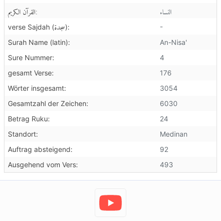
النساء
القرآن الكريم:
سجدة
-
verse Sajdah (
):
Surah Name (latin):
An-Nisa'
Sure Nummer:
4
gesamt Verse:
176
Wörter insgesamt:
3054
Gesamtzahl der Zeichen:
6030
Betrag Ruku:
24
Standort:
Medinan
Auftrag absteigend:
92
Ausgehend vom Vers:
493