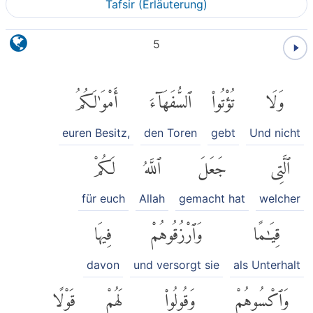
Tafsir (Erläuterung)
5
وَلَا
تُؤْتُوا۟
ٱلسُّفَهَآءَ
أَمْوَٰلَكُمُ
euren Besitz,
den Toren
gebt
Und nicht
ٱلَّتِى
جَعَلَ
ٱللَّهُ
لَكُمْ
für euch
Allah
gemacht hat
welcher
قِيَٰمًا
وَٱرْزُقُوهُمْ
فِيهَا
davon
und versorgt sie
als Unterhalt
وَٱكْسُوهُمْ
وَقُولُوا۟
لَهُمْ
قَوْلًا