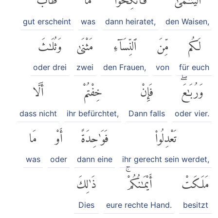
gut erscheint
was
dann heiratet,
den Waisen,
لَكُم
مِّنَ
ٱلنِّسَآءِ
مَثْنَىٰ
وَثُلَٰثَ
oder drei
zwei
den Frauen,
von
für euch
وَرُبَٰعَۖ
فَإِنْ
خِفْتُمْ
أَلَّا
dass nicht
ihr befürchtet,
Dann falls
oder vier.
تَعْدِلُوا۟
فَوَٰحِدَةً
أَوْ
مَا
was
oder
dann eine
ihr gerecht sein werdet,
مَلَكَتْ
أَيْمَٰنُكُمْۚ
ذَٰلِكَ
Dies
eure rechte Hand.
besitzt