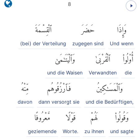
8
وَإِذَا
حَضَرَ
ٱلْقِسْمَةَ
(bei) der Verteilung
zugegen sind
Und wenn
أُو۟لُوا۟
ٱلْقُرْبَىٰ
وَٱلْيَتَٰمَىٰ
und die Waisen
Verwandten
die
وَٱلْمَسَٰكِينُ
فَٱرْزُقُوهُم
مِّنْهُ
davon
dann versorgt sie
und die Bedürftigen,
وَقُولُوا۟
لَهُمْ
قَوْلًا
مَّعْرُوفًا
geziemende
Worte.
zu ihnen
und sagte