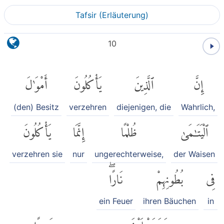
Tafsir (Erläuterung)
10
إِنَّ
ٱلَّذِينَ
يَأْكُلُونَ
أَمْوَٰلَ
(den) Besitz
verzehren
diejenigen, die
Wahrlich,
ٱلْيَتَٰمَىٰ
ظُلْمًا
إِنَّمَا
يَأْكُلُونَ
verzehren sie
nur
ungerechterweise,
der Waisen
فِى
بُطُونِهِمْ
نَارًاۖ
ein Feuer
ihren Bäuchen
in
وَسَيَصْلَوْنَ
سَعِيرًا