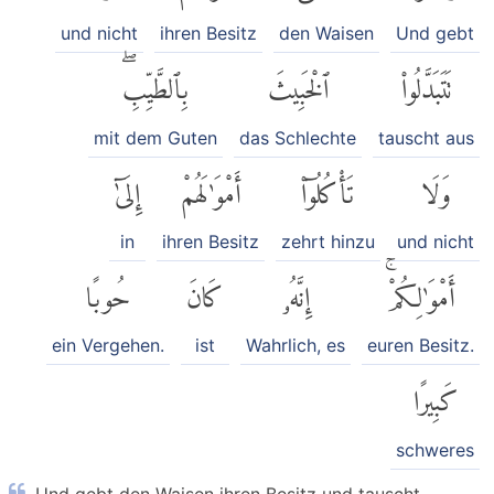
und nicht
ihren Besitz
den Waisen
Und gebt
تَتَبَدَّلُوا۟
ٱلْخَبِيثَ
بِٱلطَّيِّبِۖ
mit dem Guten
das Schlechte
tauscht aus
وَلَا
تَأْكُلُوٓا۟
أَمْوَٰلَهُمْ
إِلَىٰٓ
in
ihren Besitz
zehrt hinzu
und nicht
أَمْوَٰلِكُمْۚ
إِنَّهُۥ
كَانَ
حُوبًا
ein Vergehen.
ist
Wahrlich, es
euren Besitz.
كَبِيرًا
schweres
Und gebt den Waisen ihren Besitz und tauscht