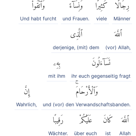
رِجَالًا
كَثِيرًا
وَنِسَآءًۚ
وَٱتَّقُوا۟
Und habt furcht
und Frauen.
viele
Männer
ٱللَّهَ
ٱلَّذِى
derjenige, (mit) dem
(vor) Allah,
تَسَآءَلُونَ
بِهِۦ
mit ihm
ihr euch gegenseitig fragt
وَٱلْأَرْحَامَۚ
إِنَّ
Wahrlich,
und (vor) den Verwandschaftsbanden.
ٱللَّهَ
كَانَ
عَلَيْكُمْ
رَقِيبًا
Wächter.
über euch
ist
Allah