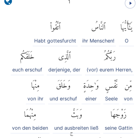
1
يَٰٓأَيُّهَا
ٱلنَّاسُ
ٱتَّقُوا۟
Habt gottesfurcht
ihr Menschen!
O
رَبَّكُمُ
ٱلَّذِى
خَلَقَكُم
euch erschuf
derjenige, der
(vor) eurem Herren,
مِّن
نَّفْسٍ
وَٰحِدَةٍ
وَخَلَقَ
مِنْهَا
von ihr
und erschuf
einer
Seele
von
زَوْجَهَا
وَبَثَّ
مِنْهُمَا
von den beiden
und ausbreiten ließ
seine Gattin