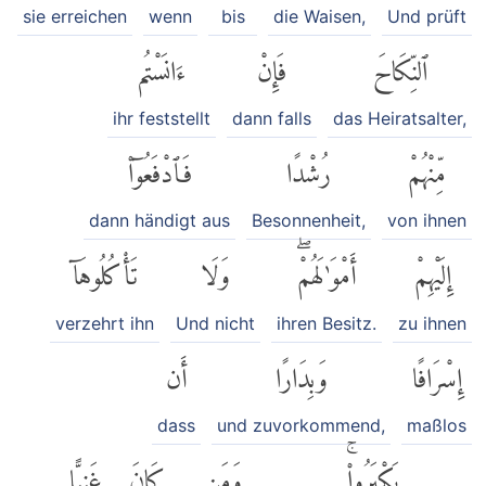
sie erreichen
wenn
bis
die Waisen,
Und prüft
ٱلنِّكَاحَ
فَإِنْ
ءَانَسْتُم
ihr feststellt
dann falls
das Heiratsalter,
مِّنْهُمْ
رُشْدًا
فَٱدْفَعُوٓا۟
dann händigt aus
Besonnenheit,
von ihnen
إِلَيْهِمْ
أَمْوَٰلَهُمْۖ
وَلَا
تَأْكُلُوهَآ
verzehrt ihn
Und nicht
ihren Besitz.
zu ihnen
إِسْرَافًا
وَبِدَارًا
أَن
dass
und zuvorkommend,
maßlos
يَكْبَرُوا۟ۚ
وَمَن
كَانَ
غَنِيًّا