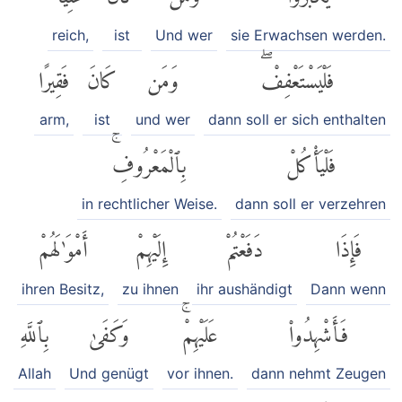
reich,
ist
Und wer
sie Erwachsen werden.
فَلْيَسْتَعْفِفْۖ
وَمَن
كَانَ
فَقِيرًا
arm,
ist
und wer
dann soll er sich enthalten
فَلْيَأْكُلْ
بِٱلْمَعْرُوفِۚ
in rechtlicher Weise.
dann soll er verzehren
فَإِذَا
دَفَعْتُمْ
إِلَيْهِمْ
أَمْوَٰلَهُمْ
ihren Besitz,
zu ihnen
ihr aushändigt
Dann wenn
فَأَشْهِدُوا۟
عَلَيْهِمْۚ
وَكَفَىٰ
بِٱللَّهِ
Allah
Und genügt
vor ihnen.
dann nehmt Zeugen