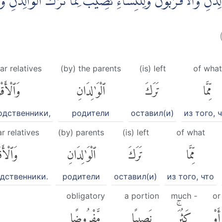
ٰنِ وَالْاَقْرَبُوْنَۖ وَلِلنِّسَاۤءِ نَصِيْبٌ مِّمَّا تَرَكَ الْوَالِدٰنِ وَالْ
ar relatives
(by) the parents
(is) left
of what
مِّمَّا
تَرَكَ
ٱلْوَٰلِدَانِ
وَٱلْأَقْ
одственники,
родители
оставил(и)
из того, 
r relatives
(by) parents
(is) left
of what
مِّمَّا
تَرَكَ
ٱلْوَٰلِدَانِ
وَٱلْأَق
одственники.
родители
оставил(и)
из того, что
obligatory
a portion
much -
or
أَوْ
كَثُرَۚ
نَصِيبًا
مَّفْرُوضًا