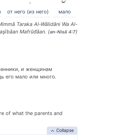
и
от него (из него)
мало
 Mimmā Taraka Al-Wālidāni Wa Al-
aşībāan Mafrūđāan. (
)
an-Nisāʾ 4:7
венники, и женщинам
ь его мало или много.
are of what the parents and
Collapse