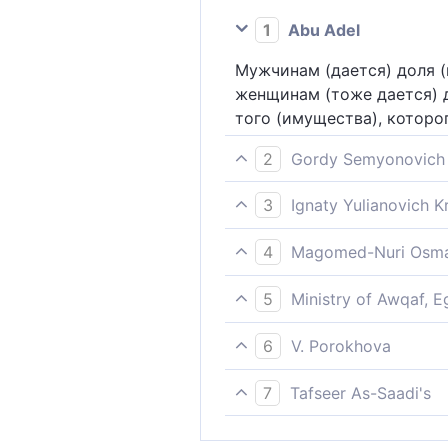
1
Abu Adel
Мужчинам (дается) доля (
женщинам (тоже дается) д
того (имущества), которо
2
Gordy Semyonovich 
Мужчинам своя доля из то
3
Ignaty Yulianovich 
что, большое ли что остан
Мужчинам - удел из того, 
4
Magomed-Nuri Osma
родители и близкие, - из 
Мужчинам принадлежит дол
5
Ministry of Awqaf, E
принадлежит доля из того
Мужчине - удел в имущест
[оставленного в наследств
6
V. Porokhova
удел в имуществе, оставл
Мужчинам - свой надел из
уменьшения. Этот удел оп
7
Tafseer As-Saadi's
положен свой надел, Что 
того, что много или мало.
Мужчинам принадлежит до
велико, Их доля (строго) 