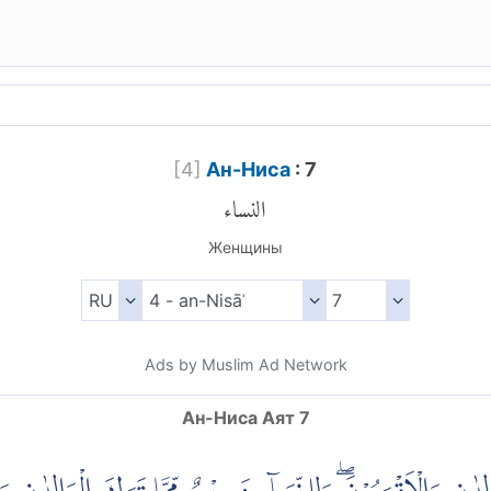
[
4
]
Ан-Ниса
: 7
النساء
Женщины
Ads by Muslim Ad Network
Ан-Ниса Аят 7