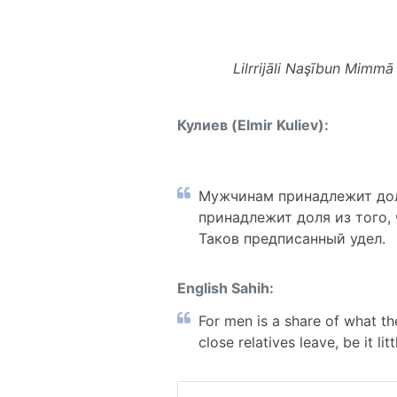
Lilrrijāli Naşībun Mimm
Кулиев (Elmir Kuliev):
Мужчинам принадлежит дол
принадлежит доля из того,
Таков предписанный удел.
English Sahih:
For men is a share of what th
close relatives leave, be it li