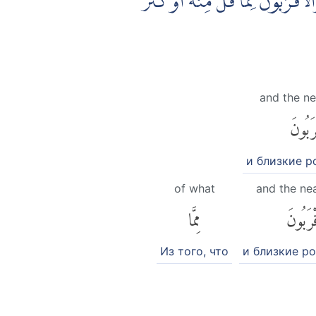
اَقْرَبُوْنَ مِمَّا قَلَّ مِنْهُ اَوْ كَثُرَ
and the ne
رَبُونَ
и близкие р
of what
and the nea
ْرَبُونَ
مِمَّا
Из того, что
и близкие р