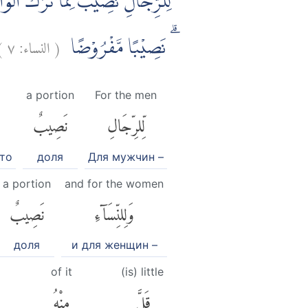
لِلرِّجَالِ نَصِيْبٌ مِّمَّا تَرَكَ الْوَالِد
)
٧
النساء:
(
ۗ نَصِيْبًا مَّفْرُوْضًا
a portion
For the men
لِّلرِّجَالِ
نَصِيبٌ
что
доля
Для мужчин –
a portion
and for the women
وَلِلنِّسَآءِ
نَصِيبٌ
доля
и для женщин –
of it
(is) little
قَلَّ
مِنْهُ