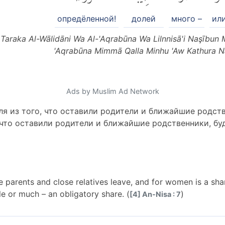
опредёленной!
долей
много –
ил
ā Taraka Al-Wālidāni Wa Al-'Aqrabūna Wa Lilnnisā'i Naşībun
'Aqrabūna Mimmā Qalla Minhu 'Aw Kathura N
Ads by Muslim Ad Network
я из того, что оставили родители и ближайшие родст
 что оставили родители и ближайшие родственники, буд
e parents and close relatives leave, and for women is a sh
ttle or much – an obligatory share. (
)
[4] An-Nisa : 7