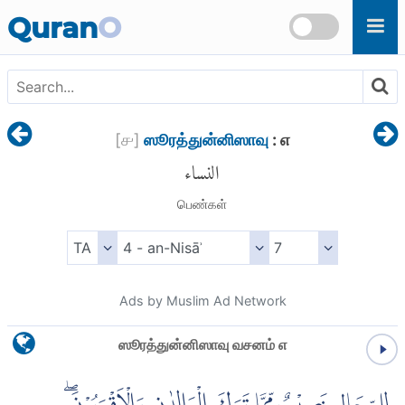
Skip to main content
Quran
O
[
௪
]
ஸூரத்துன்னிஸாவு
: ௭
النساء
பெண்கள்
Ads by Muslim Ad Network
ஸூரத்துன்னிஸாவு வசனம் ௭