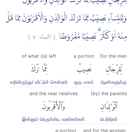
لِلرِّجَالِ نَصِيْبٌ مِّمَّا تَرَكَ الْوَالِدٰنِ وَالْاَقْرَبُوْنَۖ
وَلِلنِّسَاۤءِ نَصِيْبٌ مِّمَّا تَرَكَ الْوَالِدٰنِ وَالْاَقْرَبُوْنَ مِمَّا قَلَّ
)
٧
النساء:
(
مِنْهُ اَوْ كَثُرَ ۗ نَصِيْبًا مَّفْرُوْضًا
of what (is) left
a portion
For the men
لِّلرِّجَالِ
نَصِيبٌ
مِّمَّا تَرَكَ
எதிலிருந்து/ விட்டுச் சென்றார்
ஒரு பாகம்
ஆண்களுக்கு
and the near relatives
(by) the parents
ٱلْوَٰلِدَانِ
وَٱلْأَقْرَبُونَ
இன்னும் நெருங்கிய உறவினர்கள்
பெற்றோர்
a portion
and for the women