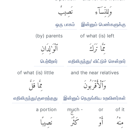
وَلِلنِّسَآءِ
نَصِيبٌ
ஒரு பாகம்
இன்னும் பெண்களுக்கு
(by) parents
of what (is) left
مِّمَّا تَرَكَ
ٱلْوَٰلِدَانِ
பெற்றோர்
எதிலிருந்து/ விட்டுச் சென்றார்
of what (is) little
and the near relatives
وَٱلْأَقْرَبُونَ
مِمَّا قَلَّ
எதிலிருந்து/குறைந்தது
இன்னும் நெருங்கிய உறவினர்கள்
a portion
much -
or
of it
مِنْهُ
أَوْ
كَثُرَۚ
نَصِيبًا