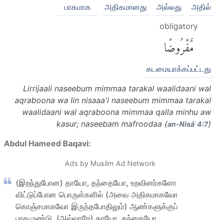
பாகமாக
அதிகமானது
அல்லது
அதில்
obligatory
مَّفْرُوضًا
கடமையாக்கப்பட்டது
Lirrijaali naseebum mimmaa tarakal waalidaani wal
aqraboona wa lin nisaaa'i naseebum mimmaa tarakal
waalidaani wal aqraboona mimmaa qalla minhu aw
kasur; naseebam mafroodaa (
)
an-Nisāʾ 4:7
Abdul Hameed Baqavi:
Ads by Muslim Ad Network
(இறந்துபோன) தாயோ, தந்தையோ, உறவினர்களோ
விட்டுப்போன பொருள்களில் (அவை அதிகமாகவோ
கொஞ்சமாகவோ இருந்தபோதிலும்) ஆண்களுக்குப்
பாகமுண்டு. (அவ்வாறே) தாயோ, தந்தையோ,