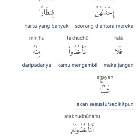
إِحْدَىٰهُنَّ
قِنطَارًا
harta yang banyak
seorang diantara mereka
min'hu
takhudhū
falā
فَلَا
تَأْخُذُوا۟
مِنْهُ
daripadanya
kamu mengambil
maka jangan
shayan
شَيْـًٔاۚ
akan sesuatu/sedikitpun
atakhudhūnahu
أَتَأْخُذُونَهُۥ