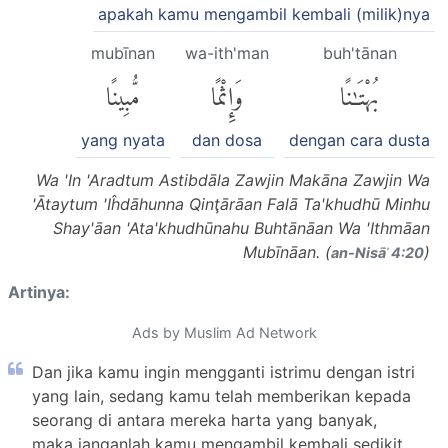
apakah kamu mengambil kembali (milik)nya
mubīnan
wa-ith'man
buh'tānan
بُهْتَٰنًا
وَإِثْمًا
مُّبِينًا
yang nyata
dan dosa
dengan cara dusta
Wa 'In 'Aradtum Astibdāla Zawjin Makāna Zawjin Wa
'Ātaytum 'Iĥdāhunna Qinţārāan Falā Ta'khudhū Minhu
Shay'āan 'Ata'khudhūnahu Buhtānāan Wa 'Ithmāan
Mubīnāan. (
)
an-Nisāʾ 4:20
Artinya:
Ads by Muslim Ad Network
Dan jika kamu ingin mengganti istrimu dengan istri
yang lain, sedang kamu telah memberikan kepada
seorang di antara mereka harta yang banyak,
maka janganlah kamu mengambil kembali sedikit