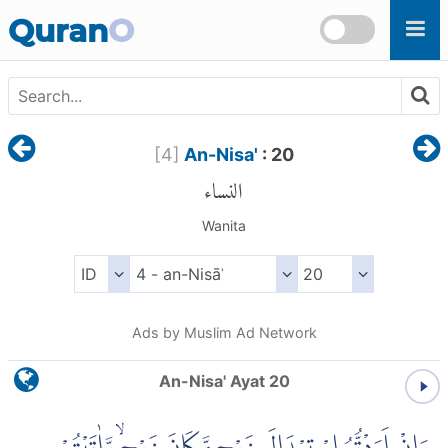
Skip to main content
Quran
O
[
4
]
An-Nisa'
: 20
النساء
Wanita
Ads by Muslim Ad Network
An-Nisa' Ayat 20