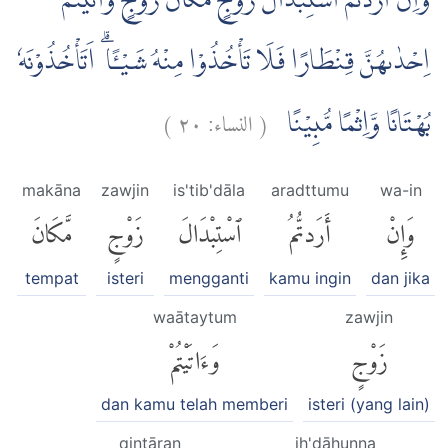
وَاِنْ اَرَدْتُّمُ اسْتِبْدَالَ زَوْجٍ مَّكَانَ زَوْجٍۙ وَّاٰتَيْتُمْ
اِحْدٰىهُنَّ قِنْطَارًا فَلَا تَأْخُذُوْا مِنْهُ شَيْـًٔا ۗ اَتَأْخُذُوْنَهٗ
)
٢٠
النساء:
(
بُهْتَانًا وَّاِثْمًا مُّبِيْنًا
makāna
zawjin
is'tib'dāla
aradttumu
wa-in
وَإِنْ
أَرَدتُّمُ
ٱسْتِبْدَالَ
زَوْجٍ
مَّكَانَ
tempat
isteri
mengganti
kamu ingin
dan jika
waātaytum
zawjin
زَوْجٍ
وَءَاتَيْتُمْ
dan kamu telah memberi
isteri (yang lain)
qinṭāran
iḥ'dāhunna